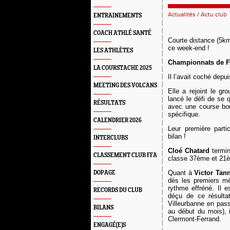
Actualités
/
Actu club
ENTRAINEMENTS
COACH ATHLÉ SANTÉ
Courte distance (5km
ce week-end !
LES ATHLÈTES
Ch
a
mpionnats de F
LA COURSTACHE 2025
Il l’avait coché dep
MEETING DES VOLCANS
Elle a rejoint le g
lancé le défi de se 
RÉSULTATS
avec une course bo
spécifique.
CALENDRIER 2026
Leur première part
bilan !
INTERCLUBS
Cloé Chatard
termin
CLASSEMENT CLUB FFA
classe 37ème et 21
Quant à
Victor Tan
DOPAGE
dès les premiers mèt
rythme effréné
.
Il 
RECORDS DU CLUB
déçu de ce résult
Villeurbanne en pass
BILANS
au début du mois)
,
Clermont-Ferrand.
ENGAGÉ(E)S