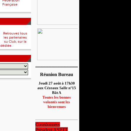
Fédération
Française
Retrouvez tous
les partenaires
su Club, sur la
 dédiée.
__________________
Réunion Bureau
Jeudi 27 août à 17h30
aux Cézeaux Salle n°15
Bât A
Toutes les bonnes
volontés sont les
bienvenues
Coordonnées
Président ASPTT