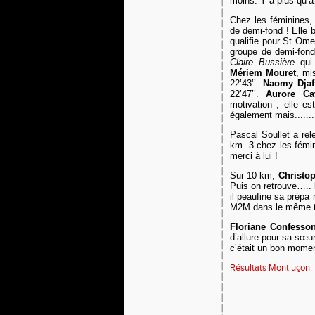
moins. Y a plus qu’
C
hez les féminines
de demi-fond ! Elle 
qualifie pour St Omer
groupe de demi-fond
Claire Bussière
qui 
Mériem Mouret
, mi
22’43’’.
Naomy Djaf
22’47’’.
Aurore Ca
motivation ; elle e
également mais.......
Pascal Soullet a rel
km. 3 chez les fémi
merci à lui !
Sur 10 km,
Christo
Puis on retrouve…..
il peaufine sa prép
M2M dans le même 
Floriane Confesso
d’allure pour sa sœu
c’était un bon momen
Résultats Montluçon.