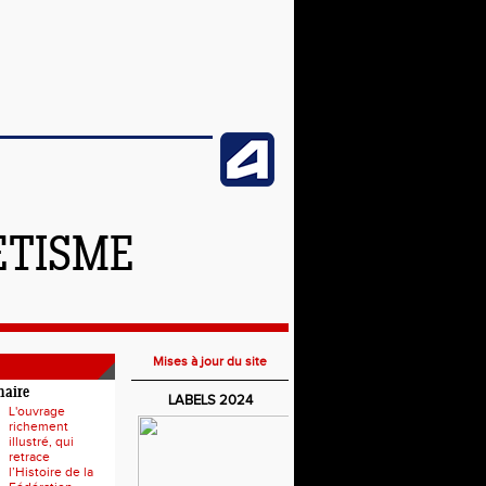
ETISME
Mises à jour du site
naire
LABELS 2024
L'ouvrage
richement
illustré, qui
retrace
l’Histoire de la