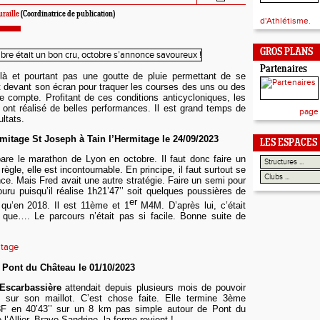
raille
(Coordinatrice de publication)
d'Athlétisme.
GROS PLANS
Partenaires
là et pourtant pas une goutte de pluie permettant de se
t devant son écran pour traquer les courses des uns ou des
re compte
. Profitant de ces conditions anticycloniques, les
ont réalisé de belles performances. Il est grand t
e
mps de
page
ltats.
itage St Joseph à Tain l’Hermitage le 24/09/2023
LES ESPACES
pare le marathon de Lyon en octobre. Il faut donc faire un
règle, elle est incontournable. En principe, il faut surtout se
ce. Mais Fred avait une autre stratégie. Faire un semi pour
ouru puisqu’il réalise 1h21’47’’ soit quelques poussières de
er
qu’en 2018. Il est 11ème et 1
M4M. D’après lui, c’était
 que…. Le parcours n’était pas si facile. Bonne suite de
itage
à Pont du Château le 01/10
/202
3
Escarbassière
attendait depuis plusieurs mois de pouvoir
d sur son maillot. C’est chose faite. Elle termine 3ème
3F en 40’43’’ sur un 8 km pas simple autour de Pont du
l’Allier
.
Bravo Sandrine, la forme revient !