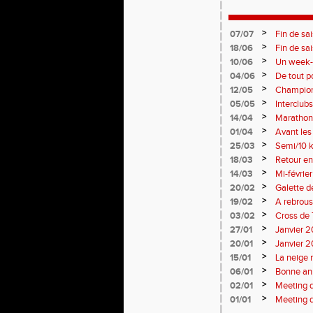
>
07/07
Fin de sa
>
18/06
Fin de sa
>
10/06
Un week-e
>
04/06
De tout p
monde so
>
12/05
Champion
Soirées p
>
05/05
Interclub
résultats
>
14/04
Marathon 
>
01/04
Avant le
>
25/03
Semi/10 k
>
18/03
Retour en
>
14/03
Mi-févrie
>
20/02
Galette d
>
19/02
A rebrous
>
03/02
Cross de 
>
27/01
Janvier 20
>
20/01
Janvier 20
>
15/01
La neige 
>
06/01
Bonne an
>
02/01
Meeting 
>
01/01
Meeting 