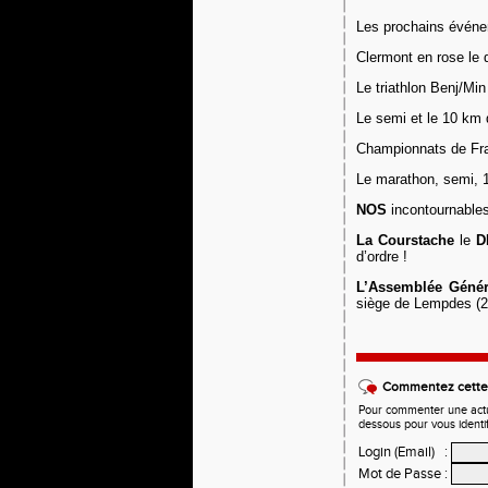
Les prochains
événe
C
lermont en rose le
Le triathlon Benj/Mi
Le semi et le 10 km
Championnats de Fra
Le marathon, semi, 1
NOS
incontournable
La Courstache
le
D
d’ordre !
L’Assemblée Génér
siège de Lempdes (23
Commentez cette 
Pour commenter une actual
dessous pour vous identi
Login (Email)
:
Mot de Passe
: