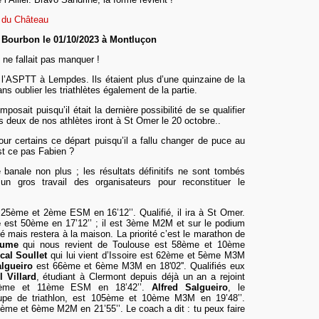
 du Château
 Bourbon le 01/10/2023 à Montluçon
l ne fallait pas manquer !
l’ASPTT à Lempdes. Ils étaient plus d’une quinzaine de la
ns oublier les triathlètes également de la partie.
posait puisqu’il était la dernière possibilité de se qualifier
s deux de nos athlètes iront à St Omer le 20 octobre..
r certains ce départ puisqu’il a fallu changer de puce au
st ce pas Fabien ?
é banale non plus ; les résultats définitifs ne sont tombés
un gros travail des organisateurs pour reconstituer le
25ème et 2ème ESM en 16’12’’. Qualifié, il ira à St Omer.
e
est 50ème en 17’12’’ ; il est 3ème M2M et sur le podium
ifié mais restera à la maison. La priorité c’est le marathon de
aume
qui nous revient de Toulouse est 58ème et 10ème
cal Soullet
qui lui vient d’Issoire est 62ème et 5ème M3M
algueiro
est 66ème et 6ème M3M en 18'02''. Qualifiés eux
l Villard
, étudiant à Clerm
o
nt depuis déjà un an a rejoint
78ème et 11ème ESM en 18’42’’.
Alfred Salgueiro
, le
upe de triathlon, est 105ème et 10ème M3M en 19’48’’.
ème et 6ème M2M en 21’55’’. Le coa
ch
a dit : tu peux faire