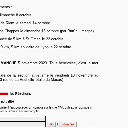
ments :
 dimanche 8 octobre
n de Riom le samedi 14 octobre
 de Chappes le dimanche 15 octobre (par Run'in Limagne)
nce de 5 km à St Omer le 22 octobre
0 km, 5 km solidaire de Lyon le 22 octobre
s
IMANCHE
5 novembre 2023. Tous bénévoles, c’est le mot
ale
de la section athlétisme
le vendredi 10 novembre au
 rue de La Rochelle -Salle du Marais)
les Réactions
actualité
ité il faut posséder un compte sur le site FFA, utilisez la rubrique ci-
fier ou vous créer un compte.
|