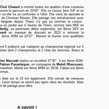
à….
,
Cloé Chatard
a montré toutes les qualités d’une coureuse
boucle le parcours en 20’00’’. Elle se classe 1ère JUF et se
 où elle ira se confronter à l’élite.
Elle vient de rejoindre le
 de Christian Mouret. Elle partage ses entraînement avec
fatiguée depuis Thiers n’a pas pu terminer la course.
se en jambe aux 6 heures de Thiers, termine 1ère M5F en
fardjy
, sa partenaire début septembre, est 9ème SEF en
vard
en manque de dossard en 2023 a retrouvé la
st 2ème M3M en 22’57’’. Meriem et Aurore sont qualifiées
evé 5 podiums par catégorie au championnat régional sur 5
nines dont 2 championnes et 2 chez les hommes. Bravo et
pher Mazzetti
réalise un excellent 37’30’’. Il est 4ème M2M.
Fabien Passelaigue
, en compagnie de
Mehdi Rhazouani,
a marathon. Mehdi est 4ème M0M en 39’36, Fabien est 8ème
temps.
n
était sur le 10 km également. Elle servait de meneuse
r. Leurs temps ne seront pas repris dans les résultats. Mais
t de partage pour elles.
A
savoir !