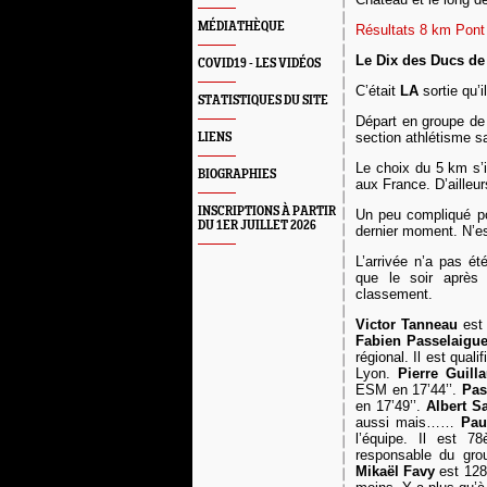
MÉDIATHÈQUE
Résultats 8 km Pont
Le Dix des Ducs de
COVID19 - LES VIDÉOS
C’était
LA
sortie qu’i
STATISTIQUES DU SITE
Départ en groupe de 
section athlétisme sa
LIENS
Le choix du 5 km s’im
BIOGRAPHIES
aux France. D’ailleur
INSCRIPTIONS À PARTIR
Un peu compliqué pou
DU 1ER JUILLET 2026
dernier moment. N’e
L’arrivée n’a pas ét
que le soir après 
classement.
Victor Tanneau
est 
Fabien Passelaigu
régional. Il est qual
Lyon.
Pierre Guill
ESM en 17’44’’.
Pas
en 17’49’’.
Albert S
aussi mais……
Pau
l’équipe. Il est 
responsable du gro
Mikaël Favy
est 128