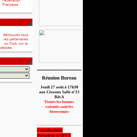
Fédération
Française
Retrouvez tous
les partenaires
su Club, sur la
 dédiée.
__________________
Réunion Bureau
Jeudi 27 août à 17h30
aux Cézeaux Salle n°15
Bât A
Toutes les bonnes
volontés sont les
bienvenues
Coordonnées
Président ASPTT