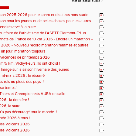
mot de passe oublié ?
ison 2025-2026 pour le sprint et résultats hors stade
ison pour les jeunes et de belles choses pour les autres
nd réservé à la piste
our faire de l'athlétisme de l’ASPTT Clermont-Fd un
uriant
nats de France de 10 km 2026 - Encore un marathon –
iste
s 2026 - Nouveau record marathon femmes et autres
un jour, marathon toujours
s vacances de printemps 2026
m/5 km. Vichy/Feurs, ils ont choisi !
 image sur la saison hivernale des jeunes
r mi-mars 2026 : le résumé
es rois au pieds des puys !
se temps !
Thiers et Championnats AURA en salle
26 : la dernière !
26, la suite...
n’a pas découragé tout le monde !
née 2026 à tous !
des Volcans 2026
des Volcans 2026