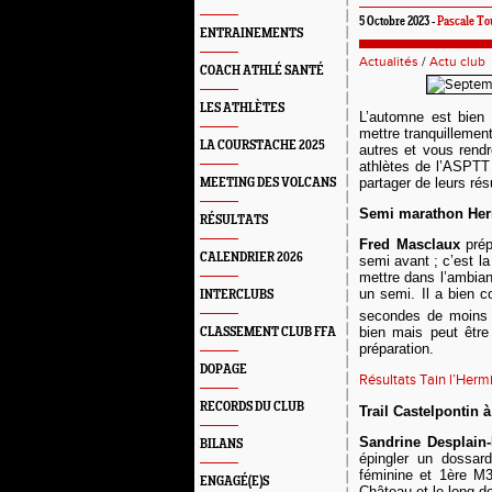
5 Octobre 2023 -
Pascale Tou
ENTRAINEMENTS
Actualités
/
Actu club
COACH ATHLÉ SANTÉ
LES ATHLÈTES
L’
automne est bien 
mettre tranquillemen
LA COURSTACHE 2025
autres
et vous rend
athlètes de l’ASPTT 
partager
de leurs résu
MEETING DES VOLCANS
Semi marathon Herm
RÉSULTATS
Fred Masclaux
pré
CALENDRIER 2026
semi avant ; c’est la 
mettre dans l’ambian
un semi. Il a bien c
INTERCLUBS
secondes de moins 
bien mais peut être
CLASSEMENT CLUB FFA
préparation.
DOPAGE
Résultats Tain l’Herm
RECORDS DU CLUB
Trail Castelpontin 
Sandrine Desplain-
BILANS
épingler un dossar
féminine et 1ère M
ENGAGÉ(E)S
Château et le long de 