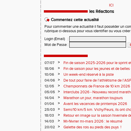
ICI
les Réactions
Commentez cette actualité
Pour commenter une actualité il faut posséder un compt
rubrique ci-dessous pour vous identifier ou vous crée
Login (Email)
:
Mot de Passe
:
>
07/07
Fin de saison 2025-2026 pour le sprint et
>
18/06
Fin de saison pour les jeunes et de belles
>
10/06
Un week-end réservé à la piste
>
04/06
De tout pour faire de l'athlétisme de l’A
monde souriant
>
12/05
Championnats de France de 10 km 2026 
Soirées piste
>
05/05
Interclubs 2026 - Nouveau record marat
résultats
>
14/04
Marathon un jour, marathon toujours
>
01/04
Avant les vacances de printemps 2026
>
25/03
Semi/10 km/5 km. Vichy/Feurs, ils ont choi
>
18/03
Retour en image sur la saison hivernale d
>
14/03
Mi-février mi-mars 2026 : le résumé
>
20/02
Galette des rois au pieds des puys !