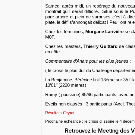
Samedi après midi, un repérage du nouveau 
montrait qu’il serait difficile. Situé sous le
parc arboré et plein de surprises c’est à dir
plate, le défi s’annonçait délicat ! Peu l’ont rele
Chez les féminines,
Morgane Larivière
se c
M0F
.
Chez les masters,
Thierry Guittard
se class
en côte.
Commentaire d’Anaïs
pour les plus jeunes
:
( le cross le plus dur du Challenge départemen
La Benjamine, Bérénice finit 13ème sur 35 fill
10’01’’ (2220 mètres)
Romy ( poussine) 95/96 participants, avec un
Eveils non classés : 3 participants (Axel, Thea
Résultats Ceyrat
Prochaine échéance : le cross d’Issoire le 4 décem
Retrouvez le M
eeting des V