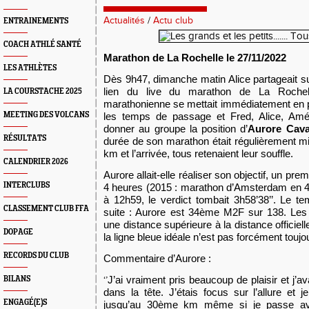
Actualités
/
Actu club
ENTRAINEMENTS
COACH ATHLÉ SANTÉ
Marathon de La Rochelle le 27/11/2022
LES ATHLÈTES
Dès 9h47, dimanche matin Alice partageait s
lien du live du marathon de La Rochel
LA COURSTACHE 2025
marathonienne se mettait immédiatement en p
MEETING DES VOLCANS
les temps de passage et Fred, Alice, Amél
donner au groupe la position d’
Aurore Cav
RÉSULTATS
durée de son marathon était régulièrement mi
km et l’arrivée, tous retenaient leur souffle.
CALENDRIER 2026
Aurore allait-elle réaliser son objectif, un p
INTERCLUBS
4 heures (2015 : marathon d’Amsterdam en 4h0
à 12h59, le verdict tombait 3h58’38’’. Le t
CLASSEMENT CLUB FFA
suite : Aurore est 34ème M2F sur 138. Le
une distance supérieure à la distance officiel
DOPAGE
la ligne bleue idéale n’est pas forcément toujou
RECORDS DU CLUB
Commentaire d’Aurore :
J’ai vraiment pris beaucoup de plaisir et j’
BILANS
‘’
dans la tête. J’étais focus sur l’allure et 
ENGAGÉ(E)S
jusqu’au 30ème km même si je passe ave