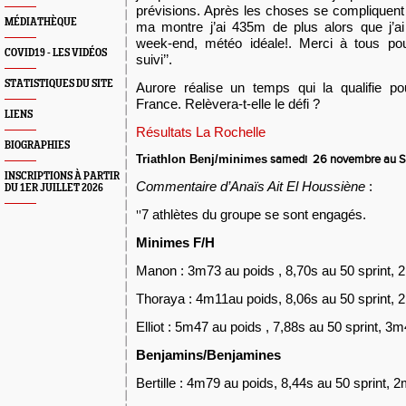
prévisions. Après les choses se compliquent
MÉDIATHÈQUE
ma montre j’ai 435m de plus alors que j’ai
week-end, météo idéale!. Merci à tous pou
COVID19 - LES VIDÉOS
suivi’’.
STATISTIQUES DU SITE
Aurore réalise un temps qui la qualifie p
France. Relèvera-t-elle le défi ?
LIENS
Résultats La Rochelle
BIOGRAPHIES
Triathlon Benj/minimes
s
amedi 26 novembre au
S
INSCRIPTIONS À PARTIR
Commentaire d’Anaïs Ait El Houssiène
:
DU 1ER JUILLET 2026
7 athlètes du groupe se sont engagés.
''
Minimes F/H
Manon : 3m73 au poids , 8,70s au 50 sprint, 
Thoraya : 4m11au poids, 8,06s au 50 sprint, 
Elliot : 5m47 au poids , 7,88s au 50 sprint, 3
Benjamins/Benjamines
Bertille : 4m79 au poids, 8,44s au 50 sprint, 