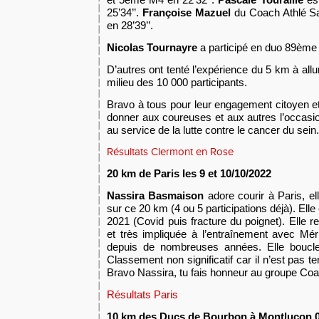
25’34’’.
Françoise Mazuel
du Coach Athlé 
en 28’39’’.
Nicolas Tournayre
a participé en duo 89ème 
D’autres ont tenté l’expérience du 5 km à allu
milieu des 10 000 participants.
Bravo à tous pour leur engagement citoyen et
donner aux coureuses et aux autres l’occasi
au service de la lutte contre le cancer du sein.
Résultats Clermont en Rose
2
0 km de Paris les 9 et 10/10/2022
Nassira Basmaison
adore courir à Paris, e
sur ce 20 km
(4 ou 5 participations déjà)
. Ell
2021 (
C
ovid puis fracture du poignet). Elle 
et très impliquée à l’entraînement avec Mé
depuis de nombreuses années. Elle boucle
Classement non significatif car il n’est
pas
te
Bravo Nassira, tu fai
s
honneur au groupe Coac
Résultats Paris
10 km de
s Ducs de Bourbon à
Montluçon