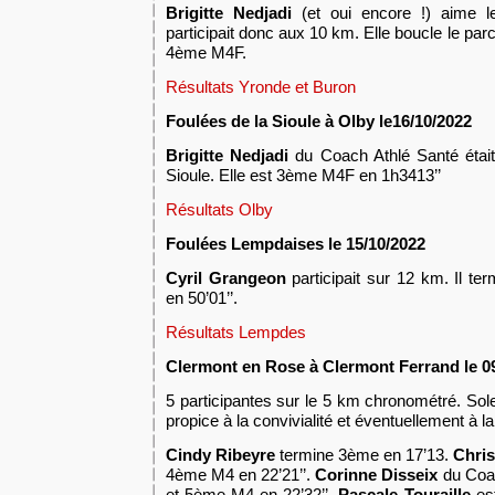
Brigitte Nedjadi
(et oui encore !) aime le
participait donc aux 10 km. Elle boucle le parc
4ème M4F.
Résultats Yronde et Buron
Foulées de la Sioule à Olby le16/10/2022
Brigitte Nedjadi
du Coach Athlé Santé était 
Sioule. Elle est 3ème M4F en 1h3413’’
Résultats Olby
Foulées Lempdaises le 15/10/2022
Cyril Grangeon
participait sur 12 km. Il 
en 50’01’’.
Résultats Lempdes
Clermont en Rose
à Clermont Ferrand
le
0
5
participant
e
s
sur le 5 km chronométré.
Sole
propice à la convivialité et éventuellement à 
Cindy Ribeyre
termine 3ème en 17’13.
Chris
4ème M4 en 22’21’’.
Corinne Disseix
du Coa
et 5ème M4 en 22’32’’.
Pascale Touraille
es