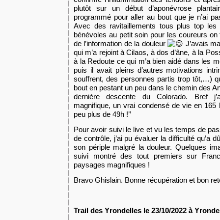
plutôt sur un début d’apon
é
vrose plantai
programmé pour aller au bout que je n’ai pa
Avec des ravitaillements tous plus top les
bénévoles au petit soin pour les coureurs on f
de l’information de la douleur
J’avais ma 
qui m’a rejoint à Cilaos, à dos d’âne, à la
P
os
à la
R
edoute ce qui m’a bien aidé dans les 
puis il avait pleins d’autres motivations intri
souffrent, des personnes partis trop tôt,…) qu
bout en pestant un peu dans le chemin des
A
dernière descente du Colorado. Bref 
magnifique, un vrai condensé de vie en 16
peu plus de 49h !’’
Pour avoir suivi le live et vu les temps de pa
de contrôle, j’ai pu évaluer la difficulté qu’a 
son périple malgré la douleur.
Quelques ima
suivi montré des tout premiers sur Fran
paysages magnifiques !
Bravo Ghislain. Bonne récupération et bon retou
Trail des Yrondelles le 23/10/2022 à Yrond