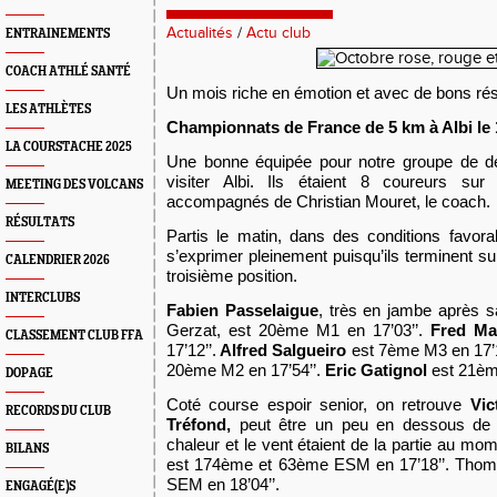
Actualités
/
Actu club
ENTRAINEMENTS
COACH ATHLÉ SANTÉ
Un mois riche en émotion et avec de bons rés
LES ATHLÈTES
Championnats de France de 5 km à Albi le 
LA COURSTACHE 2025
Une bonne équipée pour notre groupe de de
visiter Albi. Ils étaient 8 coureurs sur 
MEETING DES VOLCANS
accompagnés de Christian Mouret, le coach.
RÉSULTATS
Partis le matin, dans des conditions favor
s’exprimer pleinement puisqu’ils terminent s
CALENDRIER 2026
troisième position.
INTERCLUBS
Fabien Passelaigue
, très en jambe après sa
Gerzat, est 20ème M1 en 17’03’’.
Fred Ma
CLASSEMENT CLUB FFA
17’12’’.
Alfred Salgueiro
est 7ème M3 en 17’
20ème M2 en 17’54’’.
Eric Gatignol
est 21ème
DOPAGE
Coté course espoir senior, on retrouve
Vic
RECORDS DU CLUB
Tréfond,
peut être un peu en dessous de l
chaleur et le vent étaient de la partie au mom
BILANS
est 174ème et 63ème ESM en 17’18’’. Tho
SEM en 18’04’’.
ENGAGÉ(E)S