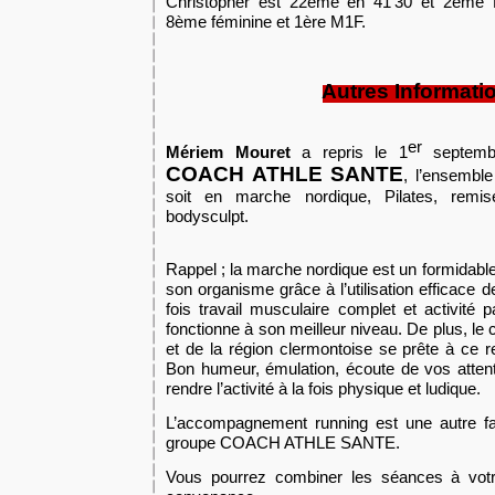
Christopher est 22ème en 41’30 et 2ème
8ème féminine et 1ère M1F.
A
utres Informati
er
Mériem Mouret
a repris
le 1
septem
COACH ATHLE SANTE
,
l’ensemble
soit en marche nordique, Pilates, rem
i
bodysculpt
.
Rappel ; la marche nordique est un formidable
son organism
e
grâce à l’utilisation efficac
fois travail musculaire complet et activité 
fonctionne à son meilleur niveau. De plus, l
et de la région clermontoise se prête à ce
Bon humeur, émulation, écoute de vos attent
rendre l’activité à la fois physique et ludique.
L’a
ccompagnement
running
est une autre fa
groupe COACH ATHLE SANTE.
Vous pourrez combiner les séances à votr