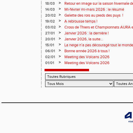
>
18/03
Retour en image sur la saison hivernale d
>
14/03
Mi-février mi-mars 2026 : le résumé
>
20/02
Galette des rois au pieds des puys !
>
19/02
A rebrousse temps !
>
03/02
Cross de Thiers et Championnats AURA e
>
27/01
Janvier 2026 : la dernière !
>
20/01
Janvier 2026, la suite...
>
15/01
La neige n’a pas découragé tout le monde
>
06/01
Bonne année 2026 à tous !
>
02/01
Meeting des Volcans 2026
>
01/01
Meeting des Volcans 2026