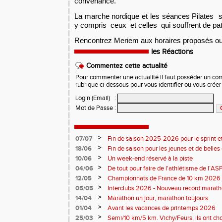
convenance.
La marche nordique et les séances Pilates
so
y compris ceux et celles qui
souffrent
de pat
Rencontrez Meriem
aux
horaires proposés ou
les Réactions
Commentez cette actualité
Pour commenter une actualité il faut posséder un compt
rubrique ci-dessous pour vous identifier ou vous crée
Login (Email)
:
Mot de Passe
:
>
07/07
Fin de saison 2025-2026 pour le sprint et
>
18/06
Fin de saison pour les jeunes et de belles
>
10/06
Un week-end réservé à la piste
>
04/06
De tout pour faire de l'athlétisme de l’A
monde souriant
>
12/05
Championnats de France de 10 km 2026 
Soirées piste
>
05/05
Interclubs 2026 - Nouveau record marat
résultats
>
14/04
Marathon un jour, marathon toujours
>
01/04
Avant les vacances de printemps 2026
>
25/03
Semi/10 km/5 km. Vichy/Feurs, ils ont choi