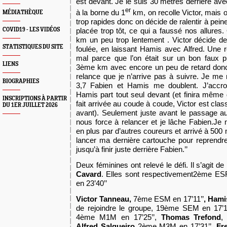
est devant. Je le suis 30 mètres derrière ave
er
à la borne du 1
km, on recolle Victor, mais o
MÉDIATHÈQUE
trop rapides donc on décide de ralentir à pein
COVID19 - LES VIDÉOS
placée trop tôt, ce qui a faussé nos allur
km un peu trop lentement . Victor décide de
STATISTIQUES DU SITE
foulée, en laissant Hamis avec Alfred. Une r
mal parce que l’on était sur un bon faux 
LIENS
3ème km avec encore un peu de retard donc
relance que je n’arrive pas à suivre. Je me 
BIOGRAPHIES
3,7 Fabien et Hamis me doublent. J’accr
Hamis part tout seul devant (et finira même
INSCRIPTIONS À PARTIR
fait arrivée au coude à coude, Victor est clas
DU 1ER JUILLET 2026
avant). Seulement juste avant le passage 
nous force à relancer et je lâche Fabien.Je 
en plus par d’autres coureurs et arrivé à 500 
lancer ma dernière cartouche pour reprendr
jusqu’à finir juste derrière Fabien.’’
Deux
féminine
s
ont
relevé le défi. Il s’agit de
Cavard
. Elle
s
son
t
respectivement
2ème ES
en 23’40’’
Victor Tanneau,
7ème ESM en 17’1
1
’’
,
Hami
de rejoindre le groupe,
19ème SEM en 17’12
4ème M1M en 17’25’’,
Thomas Trefond
Alfred Salgueiro
2ème M3M en 17’31’’
,
Fre