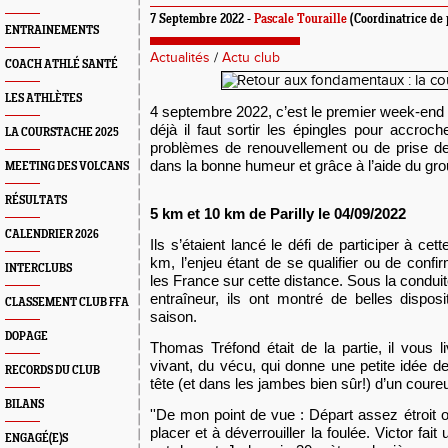
7 Septembre 2022 -
Pascale Touraille
(Coordinatrice de 
ENTRAINEMENTS
Actualités
/
Actu club
COACH ATHLÉ SANTÉ
LES ATHLÈTES
4
septembre 2022, c’est le premier week-end 
déjà il faut sortir les épingles pour accroc
LA COURSTACHE 2025
problèmes de renouvellement ou de prise de
dans la bonne humeur et grâce à l’aide du gro
MEETING DES VOLCANS
RÉSULTATS
5 km
et 10 km
de Parilly
le
04/09
/2022
CALENDRIER 2026
Ils s’étaient lancé le défi de participer à ce
km, l’enjeu étant de se qualifier ou de confir
INTERCLUBS
les France sur cette distance. Sous
l
a conduit
entraîneur, ils ont montré de belles disposi
CLASSEMENT CLUB FFA
saison.
DOPAGE
Thom
a
s Tréfond était de la partie, il vous
vivant, du vécu, qui donne une petite idée d
RECORDS DU CLUB
tête (et dans les jambes bien sûr!) d’un coureu
BILANS
''
De mon point de vue : Départ assez étroit 
placer et à déverrouiller la foulée. Victor fait
ENGAGÉ(E)S