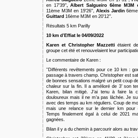
en 17’39’’
, Albert Salgueiro
6ème M3M en
11
ème
M3M
en
19’26’’,
Alexis Jardin
6ème
Guittard
16ème M3M en 20’12’’.
Résultats 5 km Parilly
10 km d’Effiat le 04/09
/2022
Karen et Christopher Mazzetti
étai
ent
de 
groupe cet été
et
renouvelaient leur participati
L
e commentaire de Karen :
''
Différents revêtements pour ce 10 km : go
passage à travers champ. Christopher est sati
de bonnes sensations malgré un petit coup de
chaleur sur la fin. Il a amélioré de 3’ son t
Karen, bilan mitigé. J’ai tenu à faire la
douloureux mais il ne m’a pas lâchée. Je sui
avec des temps au km réguliers. Coup de m
mais une relance sur le dernier km pour 
Temps finalement égal à celui de 2021 ma
gagnées.
Bilan il y a du chemin à parcourir alors au trava