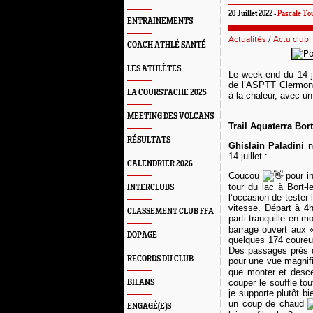
20 Juillet 2022 -
Pascale Tou
ENTRAINEMENTS
Actualités
/
Actu club
COACH ATHLÉ SANTÉ
LES ATHLÈTES
Le week-end du 14 ju
de l’ASPTT Clermont 
LA COURSTACHE 2025
à la chaleur, avec un
MEETING DES VOLCANS
T
rail Aquaterra
Bort
RÉSULTATS
Ghislain P
a
ladini
n
14 juillet :
CALENDRIER 2026
Coucou
pour in
tour du lac à Bort-l
INTERCLUBS
l’occasion de tester
vitesse. Départ à 4
CLASSEMENT CLUB FFA
parti tranquille en 
barrage ouvert aux «
DOPAGE
quelques 174 coureur
Des passages près d
RECORDS DU CLUB
pour une vue magnif
que monter et desce
couper le souffle to
BILANS
je supporte plutôt b
un coup de chaud
ENGAGÉ(E)S