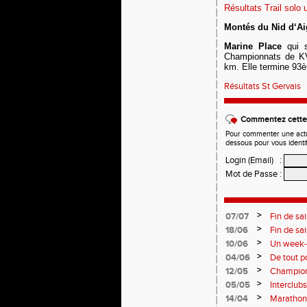
Résultats Trail solo
Montés du Nid d‘Ai
Marine Place
qui 
Championnats de KV 
km. Elle termine 93
Résultats St Gervais
Commentez cette 
Pour commenter une actual
dessous pour vous identi
Login (Email)
:
Mot de Passe
:
>
07/07
Fin de sa
>
18/06
Fin de sa
>
10/06
Un week-e
>
04/06
De tout p
monde so
>
12/05
Champion
Soirées p
>
05/05
Interclub
résultats
>
14/04
Marathon 