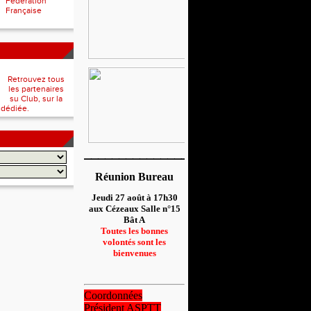
Fédération
Française
Retrouvez tous
les partenaires
su Club, sur la
 dédiée.
__________________
Réunion Bureau
Jeudi 27 août à 17h30
aux Cézeaux Salle n°15
Bât A
Toutes les bonnes
volontés sont les
bienvenues
Coordonnées
Président ASPTT