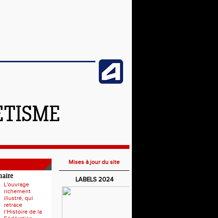
ETISME
Mises à jour du site
naire
LABELS 2024
L'ouvrage
richement
illustré, qui
retrace
l’Histoire de la