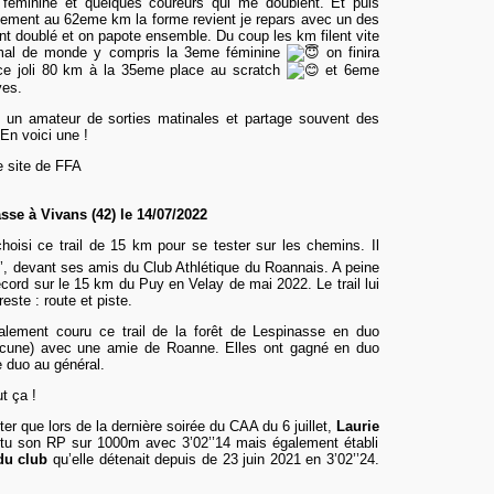
e féminine et quelques coureurs qui me doublent. Et puis
llement au 62eme km la forme revient je repars avec un des
nt doublé et on papote ensemble. Du coup les km filent vite
 mal de monde y compris la 3eme féminine
on finira
ce joli 80 km à la 35eme place au scratch
et 6eme
ves.
 un amateur de sorties matinales et partage souvent des
En voici une !
e site de FFA
sse à Vivans (42) le 14
/07
/
2022
choisi ce trail de 15 km pour se tester sur les chemins. Il
’, devant ses amis du Club Athlétique du Roannais. A peine
ecord sur le 15 km du Puy en Velay de mai 2022. Le trail lui
este : route et piste.
alement couru
ce
trail de la forêt de Lespinasse en duo
acune) avec une amie de Roanne.
Elles ont gagné en
duo
duo au général.
t ça !
er que lors de la dernière soirée du CAA du 6 juillet,
Laurie
tu son RP sur 1000m avec 3’02’’14 mais également établi
du club
qu’elle détenait depuis de 23 juin 2021 en 3’02’’24.