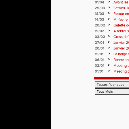
>
01/04
Avant le
>
25/03
Semi/10 k
>
18/03
Retour en
>
14/03
Mi-févrie
>
20/02
Galette d
>
19/02
A rebrous
>
03/02
Cross de 
>
27/01
Janvier 20
>
20/01
Janvier 20
>
15/01
La neige 
>
06/01
Bonne an
>
02/01
Meeting 
>
01/01
Meeting 