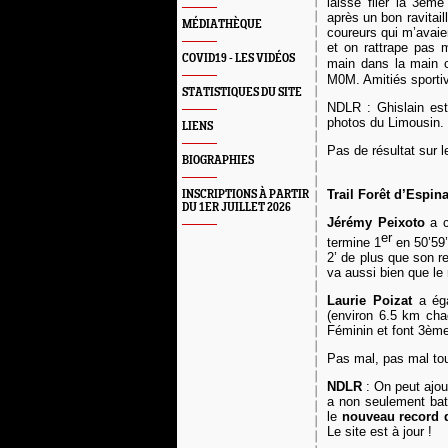
laisse filer la 3em
après un bon ravitai
MÉDIATHÈQUE
coureurs qui m’avaie
et on rattrape pas
COVID19 - LES VIDÉOS
main dans la main 
M0M. Amitiés sporti
STATISTIQUES DU SITE
NDLR : Ghislain est
photos du Limousin. 
LIENS
Pas de r
ésultat
sur l
BIOGRAPHIES
Trail Forêt d’Espina
INSCRIPTIONS À PARTIR
DU 1ER JUILLET 2026
Jérémy Peixoto
a 
er
termine 1
en 50’59’
2’ de plus que son r
va aussi bien que le r
Laurie Poizat
a
ég
(environ 6.5 km ch
Féminin et
font
3ème 
P
as mal, pas mal tou
NDLR
: On peut ajout
a non seulement bat
le
nouveau record 
Le site est à jour !