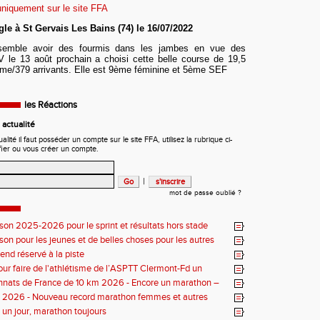
 uniquement sur le site FFA
gle à St Ge
r
vais Les Bains (74) le 16
/07/2022
semble avoir des fourmis dans les jambes en vue des
le 13 août prochain a choisi cette belle course de 19,5
ème/379 arrivants. Elle est 9ème féminine et 5ème SEF
les Réactions
actualité
ité il faut posséder un compte sur le site FFA, utilisez la rubrique ci-
fier ou vous créer un compte.
|
mot de passe oublié ?
ison 2025-2026 pour le sprint et résultats hors stade
ison pour les jeunes et de belles choses pour les autres
nd réservé à la piste
our faire de l'athlétisme de l’ASPTT Clermont-Fd un
uriant
nats de France de 10 km 2026 - Encore un marathon –
iste
s 2026 - Nouveau record marathon femmes et autres
un jour, marathon toujours