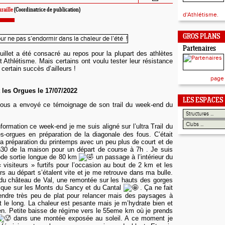
raille
(Coordinatrice de publication)
d'Athlétisme.
GROS PLANS
Partenaires
illet a été consacré au repos pour la plupart des athlètes
Athlétisme. Mais certains ont voulu tester leur résistance
 certain succès d’ailleurs !
page
 les Orgues le
17/07/2022
LES ESPACES
ous a envoyé ce témoignage de son trail du week-end du
formation ce week-end je me suis aligné sur l’ultra Trail du
es-orgues en préparation de la diagonale des fous. C’était
 la préparation du printemps avec un peu plus de court et de
h30 de la maison pour un départ de course à 7h . Je suis
mode sortie longue de 80 km
un passage à l’intérieur du
 visiteurs » furtifs pour l’occasion au bout de 2 km et les
s au départ s’étalent vite et je me retrouve dans ma bulle.
u château de Val, une remontée sur les hauts des gorges
ique sur les Monts du Sancy et du Cantal
. Ça ne fait
ndre très peu de plat pour relancer mais des paysages à
ut le long. La chaleur est pesante mais je m’hydrate bien et
ien. Petite baisse de régime vers le 55eme km où je prends
dans une montée exposée au soleil. A ce moment je