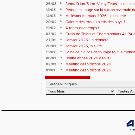
>
25/03
Semi/10 km/5 km. Vichy/Feurs, ils ont choi
>
18/03
Retour en image sur la saison hivernale d
>
14/03
Mi-février mi-mars 2026 : le résumé
>
20/02
Galette des rois au pieds des puys !
>
19/02
A rebrousse temps !
>
03/02
Cross de Thiers et Championnats AURA e
>
27/01
Janvier 2026 : la dernière !
>
20/01
Janvier 2026, la suite...
>
15/01
La neige n’a pas découragé tout le monde
>
06/01
Bonne année 2026 à tous !
>
02/01
Meeting des Volcans 2026
>
01/01
Meeting des Volcans 2026