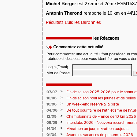
Michel-Berger
est 27ème et 2ème ESM1h37’
Antonin Therond
remporte le 10 km en
44’18
Résultats Buis les Baronnies
les Réactions
Commentez cette actualité
Pour commenter une actualité il faut posséder un compt
rubrique ci-dessous pour vous identifier ou vous crée
Login (Email)
:
Mot de Passe
:
>
07/07
Fin de saison 2025-2026 pour le sprint et
>
18/06
Fin de saison pour les jeunes et de belles
>
10/06
Un week-end réservé à la piste
>
04/06
De tout pour faire de l'athlétisme de l’A
monde souriant
>
12/05
Championnats de France de 10 km 2026 
Soirées piste
>
05/05
Interclubs 2026 - Nouveau record marat
résultats
>
14/04
Marathon un jour, marathon toujours
>
01/04
Avant les vacances de printemps 2026