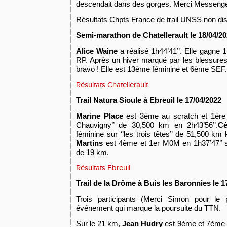
descendait dans des gorges. Merci Messenge
Résultats
Chpts France
de trail UNSS non di
Semi-mar
a
thon de Chatellerault le 18
/04/2
A
lice Waine
a réalisé 1h44’41’’. Elle gagne 
RP. Après un hiver marqué par les blessure
s
bravo ! Elle est 13ème féminine et 6ème SEF.
Résultats Chatellerault
Trail
Natura Sioule
à Ebreuil
le 17
/04/2022
Marine Place
est
3ème au scratch et
1ère 
Chauvigny’’ de 30,500
k
m en 2h43’56’’.
Cé
féminine sur ‘’
les trois têtes’’
de 51,500 km
Martins
est
4
ème et
1er
M
0
M en
1h37’47’’
s
de
19
km.
Résultats Ebreuil
Trail de la Drôme à Buis les Baronnies le 1
T
rois participants (Merci Simon pour le 
événement qui marque la poursuite du TTN.
Sur le 21 km,
Jean Hudry
est 9ème
et 7èm