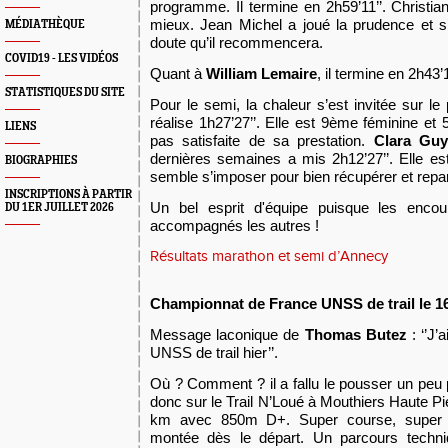
programme. Il termine en 2h59’11’’. Christian 
mieux. Jean Michel a joué la prudence et s
MÉDIATHÈQUE
doute qu’il recommencera.
COVID19 - LES VIDÉOS
Quant à
William
Lemaire
, il termine en 2h43’1
STATISTIQUES DU SITE
P
our le semi, la chaleur s’est invité
e
sur le 
réalise 1h27’27’’. Elle est 9ème féminine 
LIENS
pas satisfaite de sa prestation
.
Clara Guy
dernières semaines a mis 2h12’27’’. Elle 
BIOGRAPHIES
semble s’imposer pour bien récupérer et repart
INSCRIPTIONS À PARTIR
Un bel esprit d'équipe puisque les enco
DU 1ER JUILLET 2026
accompagnés les autres !
Résultats marathon et semi d’Annecy
Championnat de France U
NSS de trail le 1
Message laconique de
Thomas Butez
: ‘’J
UNSS de trail hier’’.
Où ? Comment ? il a fallu le pousser un peu po
donc sur le Trail N’Loué à Mouthiers Haute P
km avec 850m D+. Super course, super 
montée dès le départ. Un parcours techniq