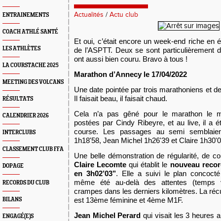
Actualités
/
Actu club
ENTRAINEMENTS
COACH ATHLÉ SANTÉ
E
t oui, c’était encore un week-end riche en 
LES ATHLÈTES
de l’ASPTT. Deux se sont particulièrement d
ont aussi bien couru. Bravo à tous !
LA COURSTACHE 2025
Marathon d’Annecy le 17/04/2022
MEETING DES VOLCANS
Une date pointée par trois marathoniens et 
Il faisait beau, il faisait chaud.
RÉSULTATS
Cela n’a pas gên
é
pour le marathon le 
CALENDRIER 2026
postées par Cindy Ribeyre, et au live, il a é
course. Les passages au semi semblai
e
INTERCLUBS
1h18'58, Jean Michel 1h26'39 et Claire 1h30'0
CLASSEMENT CLUB FFA
Une belle démonstration de régularité, de co
Claire Lecomte
qui établit le
nouveau recor
DOPAGE
en 3h02’03’’
. Elle a suivi le plan concoct
même été au-delà des attentes (temps 
RECORDS DU CLUB
crampes dans les derniers kilomètres. La réc
est 13ème féminine et 4ème M1F.
BILANS
Jean Michel Perard
qui visait les 3 heures 
ENGAGÉ(E)S