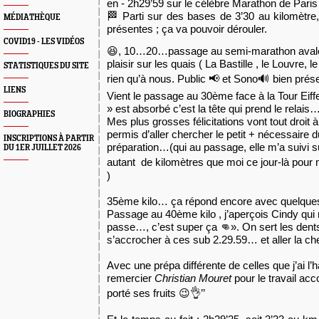
en - 2h29’59 sur le célèbre Marathon de Paris
🏁 Parti sur des bases de 3’30 au kilomètre,
MÉDIATHÈQUE
présentes ; ça va pouvoir dérouler.
COVID19 - LES VIDÉOS
, 10…20…passage au semi-marathon avalé
😆
plaisir sur les quais ( La Bastille , le Louvre,
STATISTIQUES DU SITE
rien qu’à nous. Public 📢 et Sono🔊 bien prés
LIENS
Vient le passage au 30ème face à la Tour Eiff
» est absorbé c’est la tête qui prend le relais
BIOGRAPHIES
Mes plus grosses félicitations vont tout droit 
permis d’aller chercher le petit + nécessaire d
INSCRIPTIONS À PARTIR
préparation…(qui au passage,
elle m’
a suivi s
DU 1ER JUILLET 2026
autant de kilomètres que moi ce jour-là pour 
)
35
è
me ki
lo
… ça répond encore avec quelque
P
assage au 40
è
me kilo , j’aperçois Cindy qui
passe…, c’est super ça 👊».
O
n sert les dents
s’accrocher à
c
es sub 2.29.59… et aller la che
Avec une prépa différente de celles que j’ai l’ha
remercier
Christian
Mouret
pour le travail acc
porté ses fruits 😉👌’’