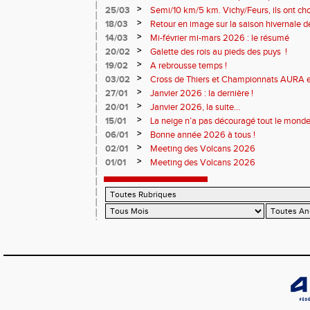
>
25/03
Semi/10 km/5 km. Vichy/Feurs, ils ont choi
>
18/03
Retour en image sur la saison hivernale d
>
14/03
Mi-février mi-mars 2026 : le résumé
>
20/02
Galette des rois au pieds des puys !
>
19/02
A rebrousse temps !
>
03/02
Cross de Thiers et Championnats AURA e
>
27/01
Janvier 2026 : la dernière !
>
20/01
Janvier 2026, la suite...
>
15/01
La neige n’a pas découragé tout le monde
>
06/01
Bonne année 2026 à tous !
>
02/01
Meeting des Volcans 2026
>
01/01
Meeting des Volcans 2026