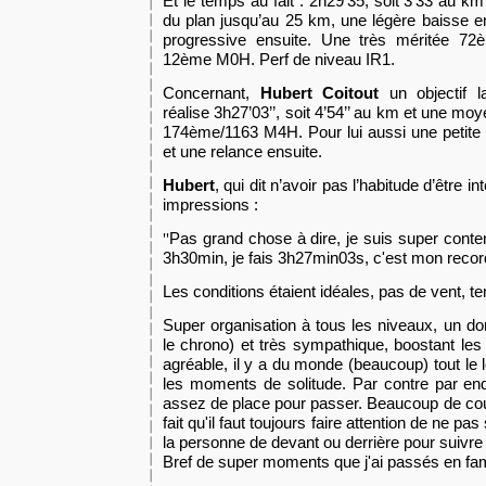
E
t le temps au fait : 2h29’3
5
, soit 3’33 au k
du plan jusqu’au 25 km, une légère baisse en
progressive ensuite. Une très méritée 72
12ème M0H. Perf de niveau IR1.
Concernant,
Hubert Coitout
un objectif l
réalise 3h27’03’’, soit 4’54’’ au km et une mo
174ème/1163 M4H. Pour lui aussi une petite
et une relance
ensuite.
Hubert
, qui dit n’avoir pas l’habitude d’être i
impressions :
Pas grand chose à dire, je suis super conte
''
3h30min, je fais 3h27min03s, c'est mon recor
Les conditions étaient idéales, pas de vent,
t
Super organisation à tous les niveaux, un do
le chrono) et très sympathique, boostant les g
agréable, il y a du monde (beaucoup) tout le 
les moments de solitude.
P
ar contre par end
assez de place pour passer. Beaucoup de co
fait qu'il faut toujours faire attention de ne p
la personne de devant ou derrière pour suivre
Bref de super moments que j'ai passés en fami