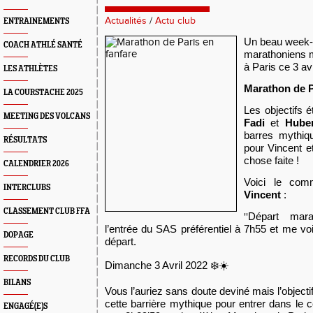
Actualités
/
Actu club
ENTRAINEMENTS
Un beau week-
COACH ATHLÉ SANTÉ
marathoniens m
à Paris ce 3 avr
LES ATHLÈTES
Marathon de P
LA COURSTACHE 2025
L
es objectifs é
MEETING DES VOLCANS
Fadi
et
Hube
barres mythiq
RÉSULTATS
pour Vincent e
chose faite !
CALENDRIER 2026
Voici le com
INTERCLUBS
Vincent
:
CLASSEMENT CLUB FFA
Départ mar
''
l’entrée du SAS préférentiel à 7h55 et me voic
DOPAGE
départ.
RECORDS DU CLUB
Dimanche 3 Avril 2022 ❄️☀️
BILANS
Vous l’auriez sans doute deviné mais l’objecti
cette barrière mythique pour entrer dans le 
ENGAGÉ(E)S