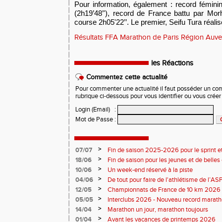
P
our information, é
galement : record fémini
(2h
19’48’
'), record de France battu par M
course 2h05'22’’.
Le premier,
Seifu Tura
réa
li
Résultats FFA Marathon de Paris Région Auv
les Réactions
Commentez cette actualité
Pour commenter une actualité il faut posséder un compt
rubrique ci-dessous pour vous identifier ou vous crée
Login (Email)
:
Mot de Passe
:
>
07/07
Fin de saison 2025-2026 pour le sprint et
>
18/06
Fin de saison pour les jeunes et de belles
>
10/06
Un week-end réservé à la piste
>
04/06
De tout pour faire de l'athlétisme de l’A
monde souriant
>
12/05
Championnats de France de 10 km 2026 
Soirées piste
>
05/05
Interclubs 2026 - Nouveau record marat
résultats
>
14/04
Marathon un jour, marathon toujours
>
01/04
Avant les vacances de printemps 2026