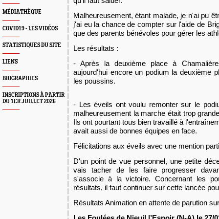
qu'il faut saluer.
MÉDIATHÈQUE
Malheureusement, étant malade, je n'ai pu êtr
j'ai eu la chance de compter sur l'aide de Bri
COVID19 - LES VIDÉOS
que des parents bénévoles pour gérer les athl
STATISTIQUES DU SITE
Les résultats :
LIENS
- Après la deuxième place à Chamalière
aujourd'hui encore un podium la deuxième p
BIOGRAPHIES
les poussins.
INSCRIPTIONS À PARTIR
DU 1ER JUILLET 2026
- Les éveils ont voulu remonter sur le p
malheureusement la marche était trop grande,
Ils ont pourtant tous bien travaillé à l'entraî
avait aussi de bonnes équipes en face.
Félicitations aux éveils avec une mention part
D'un point de vue personnel, une petite déce
vais tacher de les faire progresser davan
s'associe à la victoire. Concernant les p
résultats, il faut continuer sur cette lancée pou
Résultats
Ani
ma
tion en attente de parution su
Les Foulées
de Nieuil l’Espoir (N-A)
le 2
7
/0