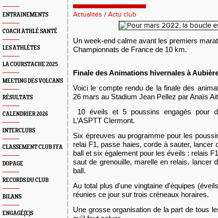
Actualités
/
Actu club
ENTRAINEMENTS
COACH ATHLÉ SANTÉ
Un week-end calme avant les premiers marat
LES ATHLÈTES
Championnats de France de 10 km.
LA COURSTACHE 2025
Finale des Animations hivernales à Aubière
MEETING DES VOLCANS
Voici le compte rendu de la finale des animat
26 mars
au
S
tadium Jean Pellez
par Anaïs Ai
RÉSULTATS
10 éveils et 5 poussins engagés pour d
CALENDRIER 2026
L'ASPTT Clermont.
INTERCLUBS
Six épreuves au programme pour les poussin
relai F1, passe haies, corde à sauter, lancer
CLASSEMENT CLUB FFA
ball et six également pour les éveils : relais
saut de grenouille, marelle en relais, lancer
DOPAGE
ball.
RECORDS DU CLUB
Au total plus d'une vingtaine d'équipes (évei
réunies ce jour sur trois créneaux horaires.
BILANS
Une grosse organisation de la part de tous 
ENGAGÉ(E)S