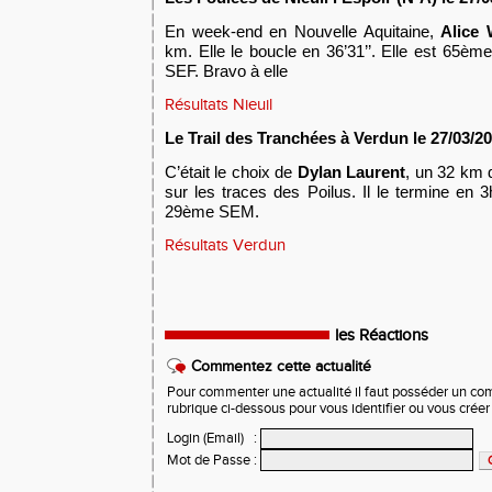
En week-end en Nouvelle Aquitaine,
Alice 
km. Elle le boucle en 36’31’’. Elle est 65è
SEF. Bravo à elle
Résultats Nieuil
L
e Trail des Tranchées à Verdun
le 2
7
/03/2
C’
était le choix de
Dylan Laurent
, un 32 km 
sur les traces des
P
oilus. Il le termine en 
29ème SEM.
Résultats Verdun
les Réactions
Commentez cette actualité
Pour commenter une actualité il faut posséder un compt
rubrique ci-dessous pour vous identifier ou vous crée
Login (Email)
:
Mot de Passe
: