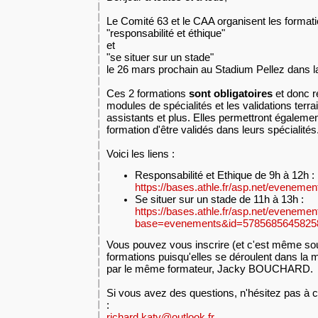
Le Comité 63 et le CAA organisent les format
"responsabilité et éthique"
et
"se situer sur un stade"
le 26 mars prochain au Stadium Pellez dans la
Ces 2 formations
sont obligatoires
et donc r
modules de spécialités et les validations terr
assistants et plus. Elles permettront égaleme
formation d'être validés dans leurs spécialités
Voici les liens :
Responsabilité et Ethique de 9h à 12h :
https://bases.athle.fr/asp.net/evenemen
Se situer sur un stade de 11h à 13h :
https://bases.athle.fr/asp.net/eveneme
base=evenements&id=5785685645825
Vous pouvez vous inscrire (et c'est même sou
formations puisqu'elles se déroulent dans la m
par le même formateur, Jacky BOUCHARD.
Si vous avez des questions, n'hésitez pas 
:
richard.katy@outlook.fr