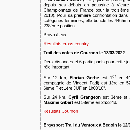
depuis ses débuts en poussine à Vieure 
Championnats de France pour la troisième f
2019)
.
Pour sa première confrontation dans 
catégories féminines, e
lle boucle les 4465m 
238ème position.
Bravo à eux
Résultats cross country
Trail des côtes de Cournon le 13/03/2022
Deux distances et 6 participants pour cette jo
rôle important.
er
Sur 12 km,
Florian Gerbe
est 1
en 44
compagnie de Vincent Fadi) est 1ère en 57’
6ème F et 1ère JUF en 1h03’10’’.
Sur 24 km,
Cyril Grangeon
est 3ème et 
Maxime Gibert
est 58ème en 2h23’49.
Résultats Cournon
E
rgysport
Trail d
u Ventoux à Bédoin
le
12
/