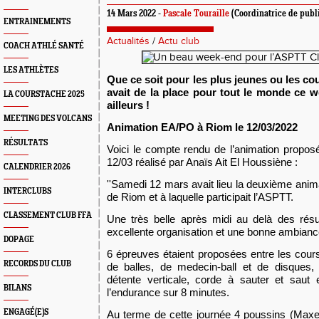
14 Mars 2022 -
Pascale Touraille
(Coordinatrice de publ
ENTRAINEMENTS
Actualités
/
Actu club
COACH ATHLÉ SANTÉ
LES ATHLÈTES
Que ce soit pour les plus jeunes ou les co
avait de la place pour tout le monde ce 
LA COURSTACHE 2025
ailleurs !
MEETING DES VOLCANS
Animation EA/PO
à
Riom
le
12
/03
/2022
RÉSULTATS
Voici le compte rendu d
e l’animation propos
12
/03
réalisé par Anaïs Ait El Houssiène
:
CALENDRIER 2026
''
Samedi 12 mars avait lieu la deuxième anim
INTERCLUBS
de Riom et
à la
quel
le
particip
ait
l’ASPTT.
CLASSEMENT CLUB FFA
Une très belle après midi au delà des rés
excellente
organisation et une bonne ambianc
DOPAGE
6 épreuves étaient proposées entre les cours
RECORDS DU CLUB
de balles, de medecin-ball et de disques,
détente verticale, corde à sauter et saut 
BILANS
l’endurance sur 8 minutes.
ENGAGÉ(E)S
Au terme de cette journée 4 poussins (Maxe