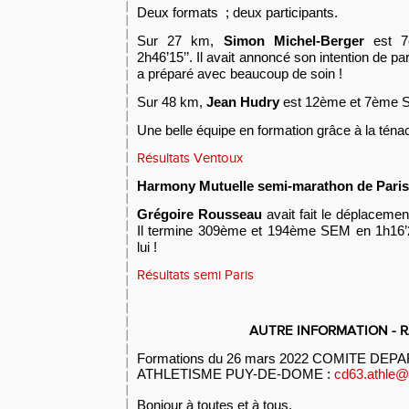
Deux formats
;
deux
participants.
Sur
27
km,
Simon Michel-Berger
est 
2h46’15’’.
Il avait annoncé son intention de par
a préparé avec beaucoup de soin !
Sur 48 km,
J
ean Hudry
est 12ème et 7ème S
Une belle équipe en formation grâce à la téna
Résultats Ventoux
Harmony Mutuelle
semi-
marathon de
Pari
s
Grégoire Rousseau
avait fait le déplaceme
Il termine 309ème et 194ème SEM en 1h16’28
lui !
Résultats semi Paris
AUTRE INFORMATION - 
Formations du 26 mars 2022 COMITE DE
ATHLETISME PUY-DE-DOME :
cd63.athle
Bonjour à toutes et à tous,