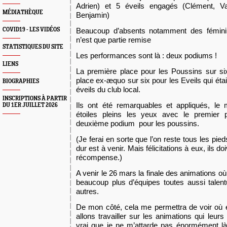
Adrien) et 5 éveils engagés (Clément, Val
MÉDIATHÈQUE
Benjamin)
COVID19 - LES VIDÉOS
Beaucoup d’absents notamment des fémi
n’est que partie remise
STATISTIQUES DU SITE
Les performances sont là : deux podiums !
LIENS
La première place pour les Poussins sur si
place ex-æquo sur six pour les Eveils qui étai
BIOGRAPHIES
éveils du club local.
INSCRIPTIONS À PARTIR
Ils ont été remarquables et appliqués, le 
DU 1ER JUILLET 2026
étoiles pleins les yeux avec le premier 
deuxième podium pour les poussins.
(Je ferai en sorte que l’on reste tous les pied
dur est à venir. Mais félicitations à eux, ils do
récompense.)
A venir le 26 mars la finale des animations où
beaucoup plus d’équipes toutes aussi talen
autres.
De mon côté,
cela
me permettra de voir où
allons
travailler sur les animations qui leur
vrai que je ne m’attarde pas énormément 