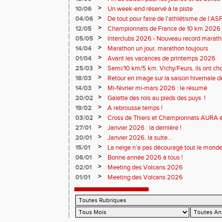
>
10/06
Un week-end réservé à la piste
>
04/06
De tout pour faire de l'athlétisme de l’A
monde souriant
>
12/05
Championnats de France de 10 km 2026 
Soirées piste
>
05/05
Interclubs 2026 - Nouveau record marat
résultats
>
14/04
Marathon un jour, marathon toujours
>
01/04
Avant les vacances de printemps 2026
>
25/03
Semi/10 km/5 km. Vichy/Feurs, ils ont choi
>
18/03
Retour en image sur la saison hivernale d
>
14/03
Mi-février mi-mars 2026 : le résumé
>
20/02
Galette des rois au pieds des puys !
>
19/02
A rebrousse temps !
>
03/02
Cross de Thiers et Championnats AURA e
>
27/01
Janvier 2026 : la dernière !
>
20/01
Janvier 2026, la suite...
>
15/01
La neige n’a pas découragé tout le monde
>
06/01
Bonne année 2026 à tous !
>
02/01
Meeting des Volcans 2026
>
01/01
Meeting des Volcans 2026