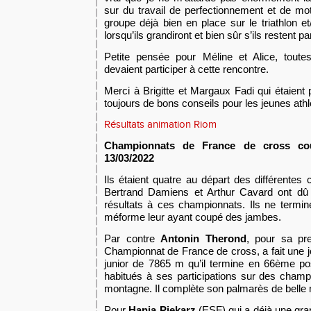
sur du travail de perfectionnement et
de
motr
groupe déjà bien en place sur le triathlon et
lorsqu’ils grandiront et bien s
û
r s’ils restent p
Petite pensée pour Méline et Alice, toute
devaient participer à cette rencontre.
Merci à Brigitte et Margaux Fadi qui étaien
toujours de bons conseils pour les jeunes athl
Résultats animation Riom
Championnats de France de cross co
13/03/2022
Ils étaient quatre au départ des différente
Bert
r
and Damiens et Arthur Cavard ont dû 
résultats à ces championnats. Ils ne termin
méforme leur ayant coupé des jambes.
Par contre
Antonin Theron
d
,
pour sa pre
Championnat de France de cross,
a fait une j
junior de 7865 m qu’il termine en
66ème pos
habitués à ses participations sur des champi
montagne. Il complète son palmarès de belle 
Pour
Hania Piekarz
(ESF)
qui a déjà une gr