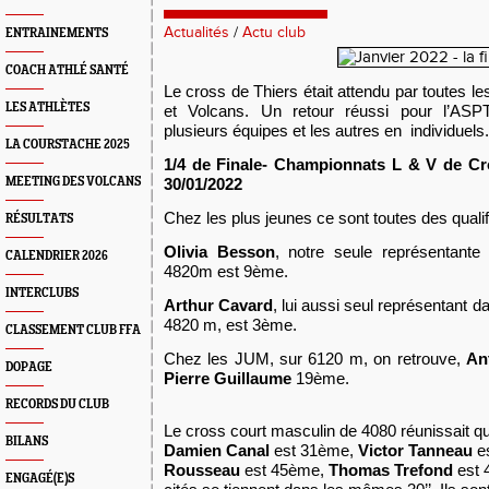
Actualités
/
Actu club
ENTRAINEMENTS
COACH ATHLÉ SANTÉ
Le
cross de Thiers
était attendu par toutes l
LES ATHLÈTES
et Volcans. Un retour réussi pour l’ASPT
plusieurs équipes et les autres en individuels.
LA COURSTACHE 2025
1/4 de Finale-
Championnats L & V
de Cr
MEETING DES VOLCANS
30
/01/2022
Chez les plus jeunes ce sont toutes des qualifi
RÉSULTATS
Olivia Besson
, notre seule représentant
CALENDRIER 2026
4820m est 9ème.
INTERCLUBS
Arthur Cavard
, lui aussi seul représentant
4820 m, est 3ème.
CLASSEMENT CLUB FFA
Chez les JUM, sur 6120 m, on retrouve,
An
DOPAGE
Pierre Guillaume
19ème.
RECORDS DU CLUB
Le cross court masculin de 4080 réunissait qu
BILANS
Damien Canal
est 31ème,
Victor Tanneau
e
Rousseau
est 45ème,
Thomas Trefond
est 
ENGAGÉ(E)S