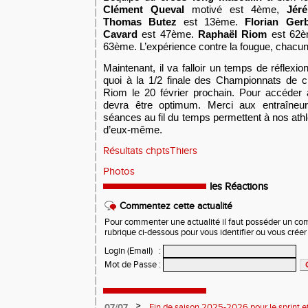
Clément Queval
motivé est 4ème,
Jér
Thomas Butez
est 13ème.
Florian Ger
Cavard
est 47ème.
Raphaël Riom
est 62
63ème.
L’expérience contre la fougue, chacun
Maintenant, il va falloir un temps de réflexio
quoi à la 1/2 finale des Championnats de c
Riom le 20 février prochain.
Pour accéder à
devra être optimum. Merci aux entraîneur
séances au fil du temps permettent à nos athl
d’eux-même.
Résultats chptsThiers
Photos
les Réactions
Commentez cette actualité
Pour commenter une actualité il faut posséder un compt
rubrique ci-dessous pour vous identifier ou vous crée
Login (Email)
:
Mot de Passe
:
>
07/07
Fin de saison 2025-2026 pour le sprint et