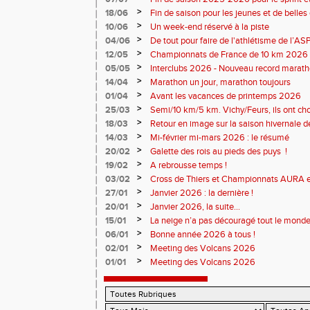
>
18/06
Fin de saison pour les jeunes et de belles
>
10/06
Un week-end réservé à la piste
>
04/06
De tout pour faire de l'athlétisme de l’A
monde souriant
>
12/05
Championnats de France de 10 km 2026 
Soirées piste
>
05/05
Interclubs 2026 - Nouveau record marat
résultats
>
14/04
Marathon un jour, marathon toujours
>
01/04
Avant les vacances de printemps 2026
>
25/03
Semi/10 km/5 km. Vichy/Feurs, ils ont choi
>
18/03
Retour en image sur la saison hivernale d
>
14/03
Mi-février mi-mars 2026 : le résumé
>
20/02
Galette des rois au pieds des puys !
>
19/02
A rebrousse temps !
>
03/02
Cross de Thiers et Championnats AURA e
>
27/01
Janvier 2026 : la dernière !
>
20/01
Janvier 2026, la suite...
>
15/01
La neige n’a pas découragé tout le monde
>
06/01
Bonne année 2026 à tous !
>
02/01
Meeting des Volcans 2026
>
01/01
Meeting des Volcans 2026