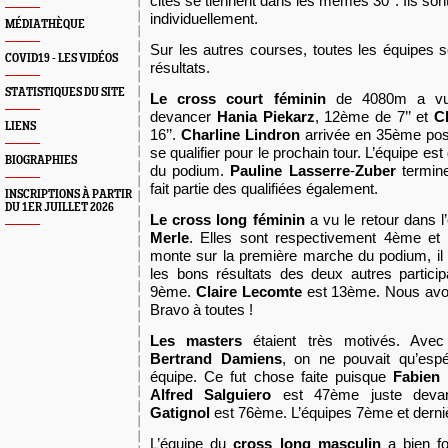
cités se tiennent dans les mêmes 30’’. Ils sont
individuellement.
MÉDIATHÈQUE
S
ur les autres courses, toutes les équipes s
COVID19 - LES VIDÉOS
résultats.
STATISTIQUES DU SITE
Le cross court féminin
de 4080m a 
devancer
Hania Piekarz
,
12ème de 7’’ et
C
LIENS
16’’.
Charli
ne
Lindron
arrivée en 35ème posi
se qualifier pour le prochain tour. L’équipe e
BIOGRAPHIES
du podium.
Pauline Lasserre
-
Zuber
termine
fait partie des qualifiées également.
INSCRIPTIONS À PARTIR
DU 1ER JUILLET 2026
Le cross long féminin
a vu le retour dans l’
Merle
. Elles sont respectivement 4ème e
monte sur la première marche du podium, il 
les bons résultats des deux autres partici
9ème.
Claire Lecomte
est 13ème. Nous avo
Bravo à toutes !
Les masters
étaient très motivés. Ave
Bertrand Damiens
, on ne pouvait qu’espé
équipe. Ce fut chose faite puisque
Fabien 
Alfred Salguiero
est 47ème juste dev
Gatignol
est 76ème. L’équipes 7ème et derniè
L’équipe du
cross long masculin
a bien f