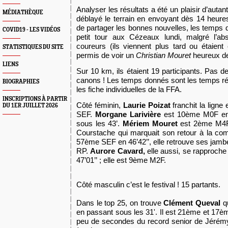
Analyser les résultats a été un plaisir d’autant
MÉDIATHÈQUE
déblayé le terrain en envoyant dès
14 heure
de partager les bonnes nouvelles, les temps 
COVID19 - LES VIDÉOS
petit tour aux Cézeaux lundi, malgré l’ab
coureurs (ils viennent plus tard ou étai
en
t
STATISTIQUES DU SITE
permis de voir un
Christian Mouret
heureux de
LIENS
Sur 10 km, ils étaient 19 participants. Pas 
canons ! Les temps donnés sont les temps rée
BIOGRAPHIES
les fiche individuelles de la FFA.
INSCRIPTIONS À PARTIR
Côté féminin,
Laurie Poizat
franchit la ligne
DU 1ER JUILLET 2026
SEF.
Morgane Larivière
est
10ème M0F en 
sous les 43’
.
Mériem Mouret
est 2ème M4F 
Courstache qui marquait son retour à la com
57ème SEF en 46’42’’, elle retrouve ses jamb
RP.
Aurore Cavard,
elle aussi, se rapproche
47’01’’ ; elle est 9ème M2F.
Côté masculin c’est le festival !
15 partants.
Dans le top 25, on trouve
Clément Queval
qu
en passant sous les 31'. Il est 21ème et 17èm
peu de secondes du record senior de Jérémy