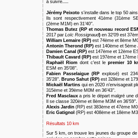
à suivre.....
Jérémy Peixoto
s'installe dans le top 50 ain
Ils sont respectivement 41ème (31ème SE
(2ème M1M) en 31’40’’.
Thomas Butez
(RP
et nouveau record ES
2017 par
Loïc Rossignaud
)
en 32’09 est 37è
William Lemaire
(RP)
est 74ème et 8ème M0M
Antonin Therond
(RP)
est 140ème et 5ème J
Damien Canal (RP)
est 147ème et 12ème E
Thibault Cavard
(RP)
est 197ème et 17ème 
Raphaël Riom
dont c’est le
premier 10 k
ESM en 35’08’’.
Fabien Passelaigue (RP
explosé) est 2
35’28’’.
Bruno Sahut (RP)
est 328ème et 179
Mickaël Martins
qui en 2020 n’envisageait pl
315ème et 39ème M0M en 36’43’’.
Fred Masclaux
a pris le départ malgré une d
Il se classe 320ème et 8ème M3M en 36’59’’.
Alexis Jardin
(RP) est 383ème et 47ème M0M
Eric Gatignol
(RP) est 408ème et 18ème M3M
Résultats 10 km
S
ur 5 km, on trou
v
e les jeunes du groupe d