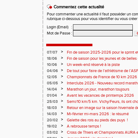
Commentez cette actualité
Pour commenter une actualité il faut posséder un compt
rubrique ci-dessous pour vous identifier ou vous crée
Login (Email)
:
Mot de Passe
:
>
07/07
Fin de saison 2025-2026 pour le sprint et
>
18/06
Fin de saison pour les jeunes et de belles
>
10/06
Un week-end réservé à la piste
>
04/06
De tout pour faire de l'athlétisme de l’A
monde souriant
>
12/05
Championnats de France de 10 km 2026 
Soirées piste
>
05/05
Interclubs 2026 - Nouveau record marat
résultats
>
14/04
Marathon un jour, marathon toujours
>
01/04
Avant les vacances de printemps 2026
>
25/03
Semi/10 km/5 km. Vichy/Feurs, ils ont choi
>
18/03
Retour en image sur la saison hivernale d
>
14/03
Mi-février mi-mars 2026 : le résumé
>
20/02
Galette des rois au pieds des puys !
>
19/02
A rebrousse temps !
>
03/02
Cross de Thiers et Championnats AURA e