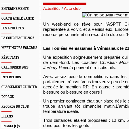
Actualités
/
Actu club
ENTRAINEMENTS
COACH ATHLÉ SANTÉ
Un week-end de rêve pour l’ASPTT Cler
LES ATHLÈTES
représentée à Volvic et à Vénissieux. Encore
records personnels et un record du club sur 
LA COURSTACHE 2025
L
es Foulées Venissianes à Vénissieux le 2
MEETING DES VOLCANS
Une expédition soigneusement préparée qui 
RÉSULTATS
de demi-fond. Les coaches
Christian Mour
Jérémy Peixoto
peuvent être satisfaits.
CALENDRIER 2026
Avec assez peu de compétitions dans les j
INTERCLUBS
parfaitement
réussi. Vous trouverez peu de n
accolée la mention RP. En cause : premièr
CLASSEMENT CLUB FFA
blessure ou blessure en cours !
DOPAGE
Un premier contingent était sur place dès le s
troupe arrivant tôt dimanche matin.L'amb
RECORDS DU CLUB
température idéale.
BILANS
Trois distances étaient proposées : 10 km, 5
donc pour tous les goûts !
ENGAGÉ(E)S