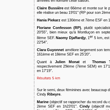
arrivé
e
s en nombre cette saison.
C
laire Bussière
est 66ème et monte sur le p
elle réalise un beau 19’01’’ (RP pour son 2èm
Hania Piekarz
est 130ème et 7ème ESF en 19
Floriane Confesson
(RP)
, plutôt spécial
20’55’’, bien mieux qu’à Montluçon en sept
er
8ème SEF.
Naomy Djaffardjy
, 1
5 km, est
22’54’’.
Clara Guyonnet
améliore largement son temp
161ème et 18ème SEF en 25’20’’.
Q
uant à
Julien Monat
et
Thomas Tr
respectivement 29ème (7ème SEM) en 17'
en 17’19’’.
Résultats 5 km
Sur le semi, deux féminines avec beaucoup d
Cindy
Ribeyre
.
Marine
(objectif se rapprocher du record du 
2ème SEF en 1h23’01’’.
Cindy
(objectif m