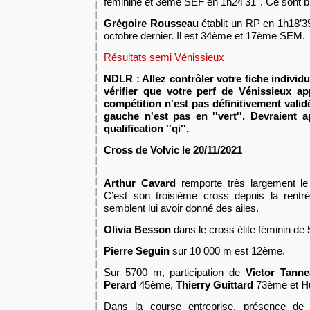
féminine et 3ème SEF en 1h24’31’’.
Ce sont b
Grégoire Rousseau
établit un RP en 1h18’39’
octobre dernier. Il est 34ème et 17ème SEM.
Résultats semi Vénissieux
NDLR : Allez contrôler votre fiche individu
vérifier que votre perf de Vénissieux app
compétition n'est pas définitivement vali
gauche n'est pas en ''vert''. Devraient a
qualification ''qi''.
Cross de Volvic le
2
0
/11
/2021
Arthur
Cavard
remporte très largement l
C’est son troisième cross depuis la rentr
semblent lui avoir donné des ailes.
Olivia Besson
dans le cross élite féminin d
Pierre Seguin
sur 10 000 m est 12ème.
Sur 5700 m, participation de
Victor Tann
Perard
45ème,
Thierry Guittard
73ème et
Hu
Dans la course entreprise, présence d