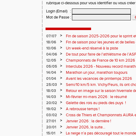
rubrique ci-dessous pour vous identifier ou vous crée
Login (Email)
:
Mot de Passe
:
>
07/07
Fin de saison 2025-2026 pour le sprint et
>
18/06
Fin de saison pour les jeunes et de belles
>
10/06
Un week-end réservé à la piste
>
04/06
De tout pour faire de l'athlétisme de l’A
monde souriant
>
12/05
Championnats de France de 10 km 2026 
Soirées piste
>
05/05
Interclubs 2026 - Nouveau record marat
résultats
>
14/04
Marathon un jour, marathon toujours
>
01/04
Avant les vacances de printemps 2026
>
25/03
Semi/10 km/5 km. Vichy/Feurs, ils ont choi
>
18/03
Retour en image sur la saison hivernale d
>
14/03
Mi-février mi-mars 2026 : le résumé
>
20/02
Galette des rois au pieds des puys !
>
19/02
A rebrousse temps !
>
03/02
Cross de Thiers et Championnats AURA e
>
27/01
Janvier 2026 : la dernière !
>
20/01
Janvier 2026, la suite...
>
15/01
La neige n’a pas découragé tout le monde