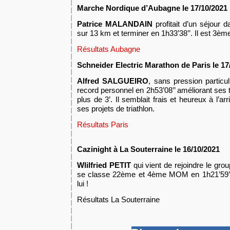
Marche Nordique d’Aubagne le 17/10/2021
Patrice MALANDAIN
profitait d’un séjour d
sur 13 km et terminer en 1h33’38’’. Il est 3è
Résultats Aubagne
Schneider Electric Marathon de Paris le 17
Alfred SALGUEIRO
, sans pression particu
record personnel en 2
h
53’08’’
améliorant ses
plus de 3’.
Il semblait frais
et heureux
à l’ar
ses projets de triathlon.
Résultats Paris
Cazinight à La Souterraine le 16/10/2021
Wlilfried PETIT
qui vient de rejoindre le gr
se classe 22ème et 4ème MOM en 1h21’59’’
lui !
Résultats La Souterraine