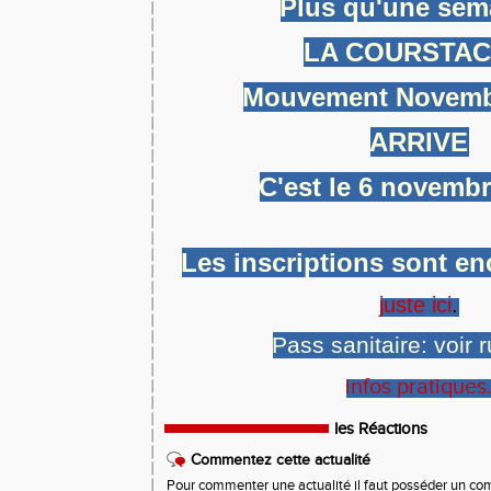
Plus qu'une sem
LA COURSTAC
Mouvement Novemb
ARRIVE
C'est le 6 novembr
Les inscriptions sont en
juste ici
.
Pass sanitaire: voir 
infos pratiques
les Réactions
Commentez cette actualité
Pour commenter une actualité il faut posséder un compt