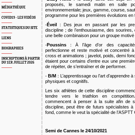
proposés, le samedi matin en salle po
MÉDIATHÈQUE
environnementale; jeux, gamme, course, saut,
programme pour les premières évolutions en t
COVID19 - LES VIDÉOS
-
Éveil
: Des jeux en passant par les prem
STATISTIQUES DU SITE
discipline ; de l’enthousiasme, des sourires, d
une belle combinaison pour un groupe motivé 
LIENS
-
Poussins
: À l’âge d’or des capacité
BIOGRAPHIES
perfectionne et reste motivé et concentré 
cross et animations ; javelot, poids, demi fond,
INSCRIPTIONS À PARTIR
étaient pour certains d’entre eux une premiè
DU 1ER JUILLET 2026
de répéter, de s’entraîner et de performer.
-
B/M
: L’apprentissage ou l’art d’apprendre à
physiques et cognitifs.
Les six athlètes de cette discipline commence
tendre vers le triathlon en compétition
commencent
à
penser à la suite afin de s
discipline, peut être de futurs spécialiste
s
à 
fond, comme le veu
t
la spécialité de l’
ASPTT
Semi de Cannes le 24/10/2021