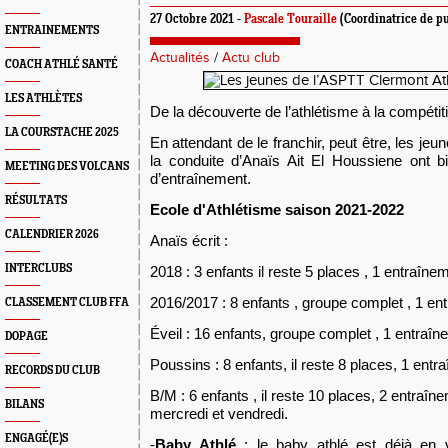
27 Octobre 2021 -
Pascale Touraille
(Coordinatrice de pu
ENTRAINEMENTS
Actualités
/
Actu club
COACH ATHLÉ SANTÉ
LES ATHLÈTES
De la découverte de l’athlétisme à la compétitio
LA COURSTACHE 2025
En attendant de le franchir, peut être, les jeu
la conduite d’Anaïs Ait El Houssiene ont 
MEETING DES VOLCANS
d’entraînement.
RÉSULTATS
Ecole d'Athlétisme saison 2021-2022
CALENDRIER 2026
Anaïs écrit :
INTERCLUBS
2018 : 3 enfants il reste 5 places , 1 entraîne
2016/2017 : 8 enfants , groupe complet ,
1 en
CLASSEMENT CLUB FFA
Éveil : 16 enfants, groupe complet ,
1 entraîn
DOPAGE
Poussins : 8 enfants, il reste 8 places, 1 entr
RECORDS DU CLUB
B/M : 6 enfants , il reste 10 places, 2 entraî
BILANS
mercredi et vendredi.
ENGAGÉ(E)S
-
Baby Athlé
: le baby athlé est déjà en