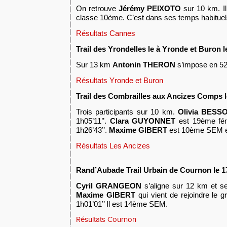
On retrouve
Jérémy PEIXOTO
sur 10 km. Il
classe 10ème. C’est dans ses temps habituel
Résultats Cannes
Trail des Yrondelles le à Yronde et Buron l
Sur 13 km
Antonin THERON
s’impose en 52’
Résultats Yronde et Buron
Trail des Combrailles aux Ancizes Comps l
Trois participants sur 10 km.
Olivia BESS
1h05’11’’.
Clara GUYONNET
est 19ème fé
1h26’43’’.
Maxime GIBERT
est 10ème SEM en
Résultats Les Ancizes
Rand’Aubade Trail Urbain de Cournon le 1
C
yril GRANGEON
s’aligne sur 12 km et se
Maxime GIBERT
qui vient de rejoindre le g
1h01’01’’ Il est 14ème SEM.
Résultats Cournon