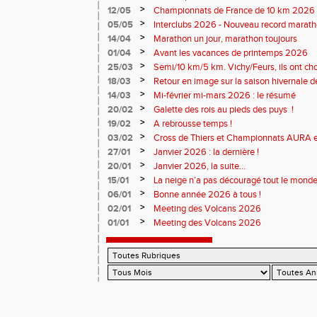
monde souriant
>
12/05
Championnats de France de 10 km 2026 
Soirées piste
>
05/05
Interclubs 2026 - Nouveau record marat
résultats
>
14/04
Marathon un jour, marathon toujours
>
01/04
Avant les vacances de printemps 2026
>
25/03
Semi/10 km/5 km. Vichy/Feurs, ils ont choi
>
18/03
Retour en image sur la saison hivernale d
>
14/03
Mi-février mi-mars 2026 : le résumé
>
20/02
Galette des rois au pieds des puys !
>
19/02
A rebrousse temps !
>
03/02
Cross de Thiers et Championnats AURA e
>
27/01
Janvier 2026 : la dernière !
>
20/01
Janvier 2026, la suite...
>
15/01
La neige n’a pas découragé tout le monde
>
06/01
Bonne année 2026 à tous !
>
02/01
Meeting des Volcans 2026
>
01/01
Meeting des Volcans 2026