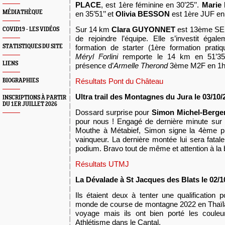
PLACE
, est 1ère féminine en 30’25’’.
Marie
MÉDIATHÈQUE
en 35’51’’ et
Olivia BESSON
est 1ère JUF en 
Sur 14 km
Clara GUYONNET
est 13ème SEF 
COVID19 - LES VIDÉOS
de rejoindre l’équipe. Elle s’investit
égale
STATISTIQUES DU SITE
formation de starter (1ère formation prati
Méryl Forlini
remporte le 14 km en 51’35’’
LIENS
présence d’
Armelle Therond
3ème M2F en 1h1
Résultats Pont du Château
BIOGRAPHIES
Ultra trail des Montagnes du Jura le 03/10/
INSCRIPTIONS À PARTIR
DU 1ER JUILLET 2026
Dossard surprise pour
Simon Michel-Berge
pour nous ! Engagé de dernière minute sur 
Mouthe à Métabief, Simon signe la 4ème pl
vainqueur. La dernière montée lui sera fatale
podium. Bravo tout de même et attention à la 
Résultats UTMJ
La Dévalade à St Jacques des Blats le 02/1
Ils étaient deux à tenter une qualification
monde de course de montagne 2022 en Thaïla
voyage mais ils ont bien porté les coule
Athlétisme dans le Cantal.