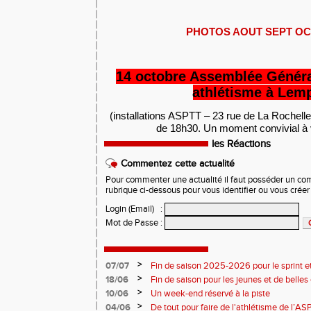
PHOTOS AOUT SEPT OCT
14
octobre Assemblée Général
athlétisme à Lem
(installations ASPTT – 23 rue de La Rochelle
de 18h30. Un moment convivial à v
les Réactions
Commentez cette actualité
Pour commenter une actualité il faut posséder un compt
rubrique ci-dessous pour vous identifier ou vous crée
Login (Email)
:
Mot de Passe
:
>
07/07
Fin de saison 2025-2026 pour le sprint et
>
18/06
Fin de saison pour les jeunes et de belles
>
10/06
Un week-end réservé à la piste
>
04/06
De tout pour faire de l'athlétisme de l’A