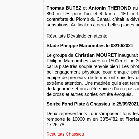
Thomas BUTEZ
et
Antonin THEROND
au 
850 m D+ pour l’un et 9 km et 480 m D+
contreforts du Plomb du Cantal, c’était la dév
sensations. Au final on a
deux belles places
u
R
ésultats
Dévalade en attente
Stade Philippe
M
arcombes le 03/10/2021
Le groupe de
Christian MOURET
inaugurait
Philippe Marcombes avec un 1500m et un 30
car la piste très souple renvoie bien ! Les ph
bel engagement physique pour chaque parti
équipe de preneurs de temps ont suivi les 
extrême attention.
Une matinée qui s’est term
de la journée et qui a été suivie d’un repas a
de cross et autres sorties ont été évoqués.
Soirée Fond Piste à Chassieu
le
25
/09
/2021
Deux représentants
qui s’imposent tous le
remporte le 10000 m en 33’54’’82 et
Flori
17’26’’78.
Résultats Chassieu