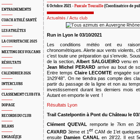
6 Octobre 2021 -
Pascale Touraille
(Coordinatrice de pub
ENTRAINEMENTS
Actualités
/
Actu club
COACH ATHLÉ SANTÉ
LES ATHLÈTES
Run in Lyon le 03/10/2021
LA COURSTACHE 2025
Les conditions météo ont eu raiso
chronométriques. Alerte aux vents violents, 
MEETING DES VOLCANS
c’est toute une préparation qui s’envole. Sous l
de la section,
Albert S
ALGUEIRO
venu en f
RÉSULTATS
Jean Michel PERARD
arrive au bout de so
Entre temps
Claire LECOMTE
engagée sur 
CALENDRIER 2026
1h29’48’’.
On ne tiendra pas compte des clas
partir du passage de la ligne et non au tem
INTERCLUBS
investissement durant les derniers mois et
CLASSEMENT CLUB FFA
Autant en emporte le vent !
Résultats Lyon
DOPAGE
Trail Castelpontin à Pont du Château le 03
RECORDS DU CLUB
Clément QUEVAL
remporte le 7km en 26’
BILANS
er
CAVARD
3ème et 1
CAM de 1’et quelques 
ensuite
Damien CANAL
en 28’22. Il est
ENGAGÉ(E)S