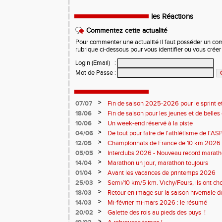
les Réactions
Commentez cette actualité
Pour commenter une actualité il faut posséder un compt
rubrique ci-dessous pour vous identifier ou vous crée
Login (Email)
:
Mot de Passe
:
>
07/07
Fin de saison 2025-2026 pour le sprint et
>
18/06
Fin de saison pour les jeunes et de belles
>
10/06
Un week-end réservé à la piste
>
04/06
De tout pour faire de l'athlétisme de l’A
monde souriant
>
12/05
Championnats de France de 10 km 2026 
Soirées piste
>
05/05
Interclubs 2026 - Nouveau record marat
résultats
>
14/04
Marathon un jour, marathon toujours
>
01/04
Avant les vacances de printemps 2026
>
25/03
Semi/10 km/5 km. Vichy/Feurs, ils ont choi
>
18/03
Retour en image sur la saison hivernale d
>
14/03
Mi-février mi-mars 2026 : le résumé
>
20/02
Galette des rois au pieds des puys !
>