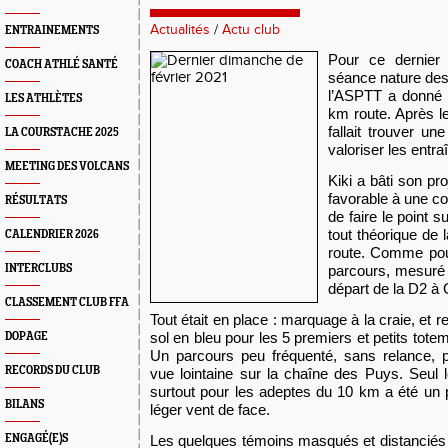
Actualités
/
Actu club
ENTRAINEMENTS
P
our ce dernier 
COACH ATHLÉ SANTÉ
séance nature de
l’ASPTT
a donné 
LES ATHLÈTES
km route
.
Après le
fallait trouver un
LA COURSTACHE 2025
valoriser les entr
MEETING DES VOLCANS
Kiki
a
bâti son pro
favorable à une c
RÉSULTATS
de faire le point 
tout thé
o
rique de 
CALENDRIER 2026
route.
Comme pour 
INTERCLUBS
parcours, mesur
départ de la D2
à
G
CLASSEMENT CLUB FFA
Tout était en place : marquage à la craie, et 
sol en bleu pour les 5 premiers et petits tote
DOPAGE
Un parcours peu fréquenté, sans relance, p
RECORDS DU CLUB
vue lointaine sur la chaîne des Puys. Seul l
surtout pour les adeptes du 10 km a été un
BILANS
léger vent de face.
ENGAGÉ(E)S
Les
quelques témoins
masqués et distancié