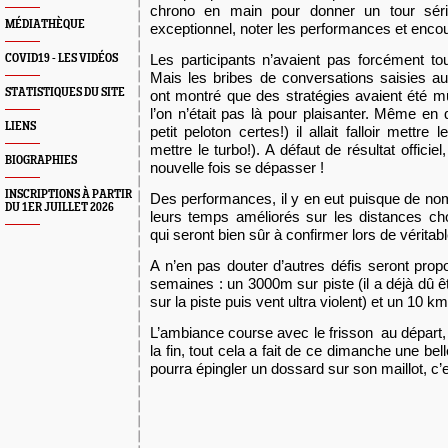
chrono en main pour donner un tour séri
MÉDIATHÈQUE
exceptionnel,
noter les performances
et encou
Les participants n’avaient pas forcément to
COVID19 - LES VIDÉOS
Mais les bribes de conversations saisies a
STATISTIQUES DU SITE
ont montré que des stratégies avaient été
l’on n’était pas là pour
plaisant
er. Même en q
LIENS
petit peloton certes!) il allait falloir mettre
mettre le turbo!).
A défaut de résultat officiel,
BIOGRAPHIES
nouvelle fois se dépasser !
INSCRIPTIONS À PARTIR
Des performances, il y en eut puisque
de no
DU 1ER JUILLET 2026
leurs temps améliorés sur les distances ch
qui seront bien sûr à confirmer lors de véritab
A n’en pas douter d’autres défis seront pro
semaines : un 3000m sur piste (il a déjà dû êt
sur la piste puis vent ultra violent) et un 10 km
L’ambiance course avec le frisson au départ,
la fin, tout cela a fait de ce dimanche une be
pourra épingler un dossard sur son maillot, c’