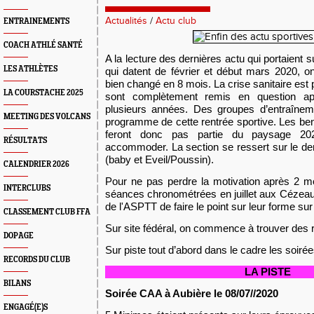
Actualités
/
Actu club
ENTRAINEMENTS
COACH ATHLÉ SANTÉ
A la lecture des dernières actu qui portaient su
LES ATHLÈTES
qui datent de février et début mars 2020, o
bien changé en 8 mois. La crise sanitaire est 
LA COURSTACHE 2025
sont complètement remis en question a
plusieur
s années. Des groupes d’entraîneme
MEETING DES VOLCANS
programme de cette rentrée sportive. Les be
feront
donc
pas partie du paysage 2020
RÉSULTATS
accommoder. La section se ressert sur le dem
(baby et Eveil/Poussin).
CALENDRIER 2026
Pour ne pas perdre la motivation après 2 m
INTERCLUBS
séances chronométrées en juillet aux Cézeau
de l'ASPTT de faire le point sur leur forme s
CLASSEMENT CLUB FFA
Sur site fédéral, on commence à trouver des rés
DOPAGE
Sur piste tout d’abord dans le cadre les soir
RECORDS DU CLUB
LA PISTE
BILANS
Soirée CAA
à Aubière le
08/07/
/2020
ENGAGÉ(E)S