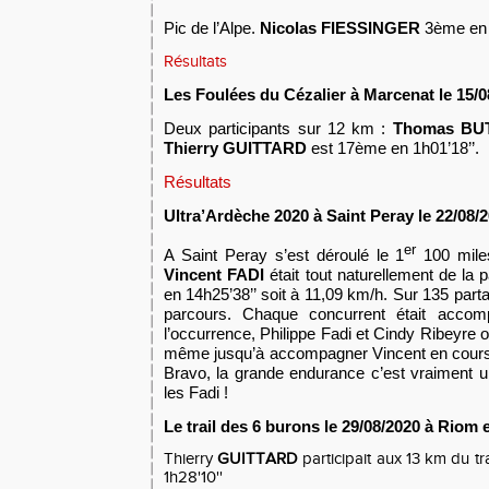
Pic de l’Alpe.
Nicolas FIESSINGER
3ème en 1
Résultats
Les Foulées du Cézalier
à Marcenat
le 15/0
Deux participants sur 12 km :
Thomas B
Thierry GUITTARD
est 17ème en 1h01’18’’.
Résultats
Ultra’Ardèche 2020 à Saint Peray le 22/08/
er
A Saint Peray s’est déroulé le 1
100 mile
Vincent FADI
était tout naturellement de la p
en 14h25’38’’ soit à 11,09 km/h. Sur 135 parta
parcours. Chaque concurrent était accom
l’occurrence, Philippe Fadi et Cindy Ribeyre on
même jusqu’à accompagner Vincent en course
Bravo, la grande endurance c’est vraiment un
les Fadi !
Le trail des 6 burons le 29/08/2020 à Riom
Thierry
GUITTARD
participait aux 13 km du tra
1h28'10''