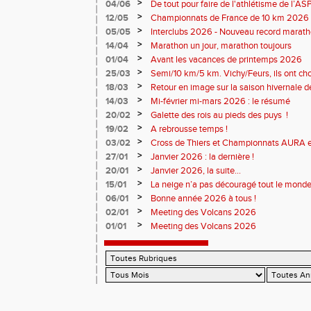
>
04/06
De tout pour faire de l'athlétisme de l’A
monde souriant
>
12/05
Championnats de France de 10 km 2026 
Soirées piste
>
05/05
Interclubs 2026 - Nouveau record marat
résultats
>
14/04
Marathon un jour, marathon toujours
>
01/04
Avant les vacances de printemps 2026
>
25/03
Semi/10 km/5 km. Vichy/Feurs, ils ont choi
>
18/03
Retour en image sur la saison hivernale d
>
14/03
Mi-février mi-mars 2026 : le résumé
>
20/02
Galette des rois au pieds des puys !
>
19/02
A rebrousse temps !
>
03/02
Cross de Thiers et Championnats AURA e
>
27/01
Janvier 2026 : la dernière !
>
20/01
Janvier 2026, la suite...
>
15/01
La neige n’a pas découragé tout le monde
>
06/01
Bonne année 2026 à tous !
>
02/01
Meeting des Volcans 2026
>
01/01
Meeting des Volcans 2026