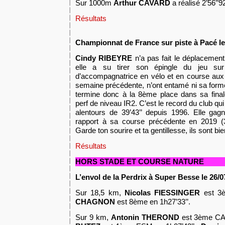
Sur 1000m
Arthur CAVARD
a réalisé 2’56’’9
Résultats
C
h
ampionnat de France sur piste à Pacé l
Cindy RIBEYRE
n’a pas fait le déplacement
elle a su tirer son épingle du jeu
su
d’accompagnatrice en vélo et en course aux
semaine précédente,
n’ont entamé ni sa forme
termine donc à la 8ème place
dans sa fina
perf de niveau IR2.
C’est le record du club qui 
alentours de 39’
43’’
depuis 1996.
Elle gag
rapport à sa course précédente en 2019
(
Garde ton sourire et ta gentillesse, ils sont b
Résultats
HORS STADE ET COURSE NATURE
L’envol de la Perdrix à Super Besse le 26/0
Sur 18,5 km,
Nicolas FIESSINGER
est 3è
CHAGNON
est 8ème en 1h27’33’’.
Sur 9 km,
Antonin THEROND
est 3ème CAM