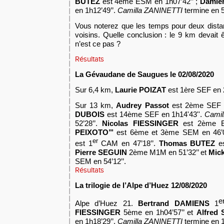
BUTEZ
est 4ème ESM en 1h07’42’’ ;
Damie
en 1h12’49’’.
Camilla ZANINETTI
termine en 5
Vous noterez que les temps pour deux distan
voisins. Quelle conclusion : le 9 km devait 
n’est ce pas ?
Résultats
La Gévaudane de Saugues le 02/08/2020
Sur 6,4 km,
Laurie POIZAT
est 1ère SEF en 2
Sur 13 km,
Audrey
Passot
est 2ème SEF e
DUBOIS
est 14ème SEF en 1h14'43''.
Camil
52’28’’.
Nicolas FIESSINGER
est 2ème 
PEIXOTO’’’
est 6ème et 3ème SEM en 46’0
er
est 1
CAM en 47’18’’.
Thomas BUTEZ
es
Pierre SEGUIN
2ème M1M en 51’32’’ et
Mic
SEM en 54’12’’.
Résultats
La trilogie de l’Alpe d’Huez
12/08
/2020
e
Alpe d’Huez 21.
Bertrand DAMIENS
1
FIESSINGER
5ème en 1h04’57’’ et
Alfred
en 1h18’29’’.
Camilla ZANINETTI
termine en 1