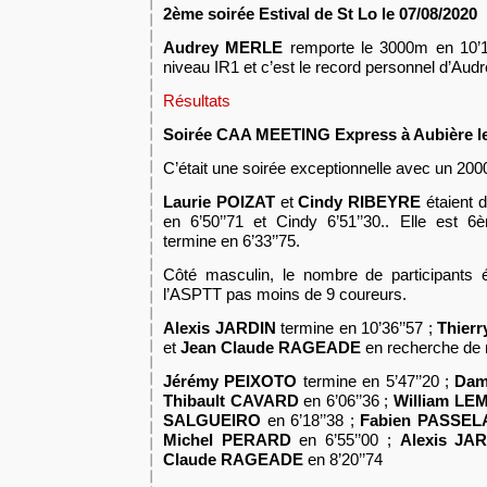
2
ème soirée Estival de St Lo le
07/08/2020
Audrey MERLE
remporte le 3000m en 10’17
niveau IR1 et c’est le record personnel d’Audr
Résultats
Soirée CAA
MEETING Express
à Aubière l
C’
était une soirée exceptionnelle avec un 20
Laurie POIZAT
et
Cindy RIBEYRE
étaient d
en 6’50’’71 et Cindy 6’51’’30.
. Elle est 
termine en 6’33’’75.
Côté masculin, le nombre de participants 
l’ASPTT pas moins de 9 coureurs
.
A
lexis JARDIN
termine en 10’36’’57 ;
Thier
et
Jean Claude RAGEADE
en recherche de m
Jérémy PEIXOTO
termine en 5’47’’20 ;
Dam
Thibault CAVARD
en 6’06’’36 ;
William LE
SALGUEIRO
en 6’18’’38 ;
Fabien PASSEL
Michel PERARD
en 6’55’’00 ;
Alexis JA
Claude RAGEADE
en
8’20’’74