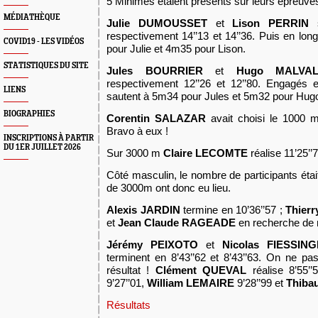
5
Minimes
étaient présents sur leurs épreuves
MÉDIATHÈQUE
J
ulie DUMOUSSET
et
Lison PERRIN
respectivement 14’’13 et 14’’36. Puis en lon
COVID19 - LES VIDÉOS
pour Julie et 4m35 pour Lison.
STATISTIQUES DU SITE
Jules BOURRIER
et
Hugo MALVA
respectivement 12’’26 et 12’’80. Engagés e
LIENS
sautent à 5m34 pour Jules et 5m32 pour Hug
BIOGRAPHIES
Corentin SALAZAR
avait choisi le 1000 m 
Bravo à eux !
INSCRIPTIONS À PARTIR
DU 1ER JUILLET 2026
Sur 3000 m
Claire LECOMTE
réalise 11’25’’
Côté masculin, le nombre de participants éta
de 3000m
ont donc eu lieu.
A
lexis JARDIN
termine en 10’36’’57 ;
Thier
et
Jean Claude RAGEADE
en recherche de m
Jérémy PEIXOTO
et
Nicolas FIESSIN
terminent en 8’43’’62 et 8’43’’63. On ne p
résultat !
Clément QUEVAL
réalise 8’55’’
9’27’’01,
William LEMAIRE
9’28’’99 et
Thiba
Résultats