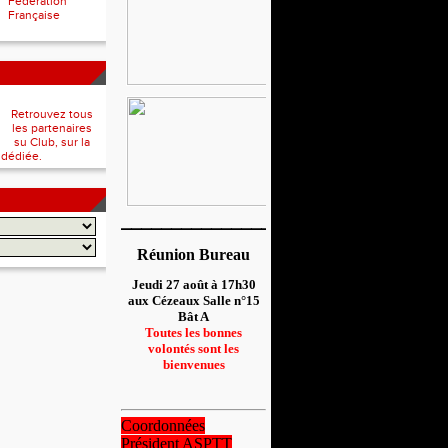
Fédération
Française
Retrouvez tous
les partenaires
su Club, sur la
 dédiée.
__________________
Réunion Bureau
Jeudi 27 août à 17h30
aux Cézeaux Salle n°15
Bât A
Toutes les bonnes
volontés sont les
bienvenues
Coordonnées
Président ASPTT