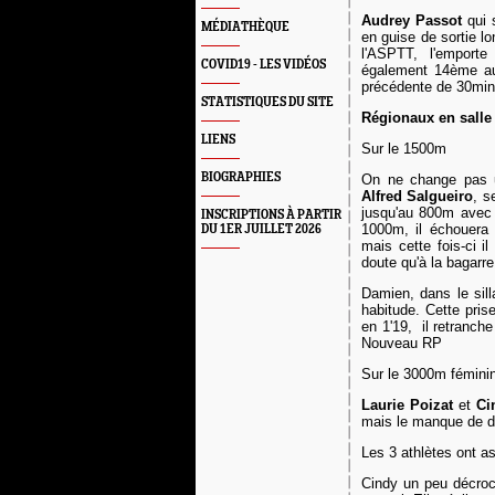
Audrey Passot
qui s
MÉDIATHÈQUE
en guise de sortie l
l'ASPTT, l'emport
COVID19 - LES VIDÉOS
également 14ème au 
précédente de 30min
STATISTIQUES DU SITE
Régionaux en salle
LIENS
Sur le 1500m
BIOGRAPHIES
On ne change pas u
Alfred Salgueiro
, s
jusqu'au 800m avec 
INSCRIPTIONS À PARTIR
1000m, il échouera
DU 1ER JUILLET 2026
mais cette fois-ci i
doute qu'à la bagarre
Damien, dans le sill
habitude. Cette pris
en 1'19, il retranch
Nouveau RP
Sur le 3000m fémini
Laurie Poizat
et
Ci
mais le manque de de
Les 3 athlètes ont as
Cindy un peu décroc