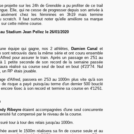
e projette sur les 24h de Grenoble a pu profiter de ce trail
ongue. Elle, qui ne cesse de progresser depuis son arrivée à
e aisément chez les féminines en 3h19 mais termine
scratch. Il faut surtout noter qu'elle améliore sa marque
 sur cette même course.
 au Stadium Jean Pellez le 26/01/2020
ne équipe qui gagne, nos 2 athlètes,
Damien Canal
et
e sont retrouvés dans la même série et ont couru ensemble
Alfred pour assurer le train. Après un passage en 2'51 au
 à 1 petite seconde de son record de la semaine passée
l aura réalisé sa course seul de bout en bout (4'23''74. Nul
, un RP étais jouable.
age d'Alfred, passera en 2'53 au 1000m plus vite qu'à son
e de risque a payé puisqu'au terme d'un dernier 500 bouclé
e encore 6sec à son record et termine sa course en 4'12'61.
n
ndy Ribeyre
étaient accompagnées d'une seul concurrente
nsité fut compensé par le niveau de la course.
suré tour à tour des relais jusqu'au 1000m.
hée avant le 1500m réalisera sa fin de course seule et au