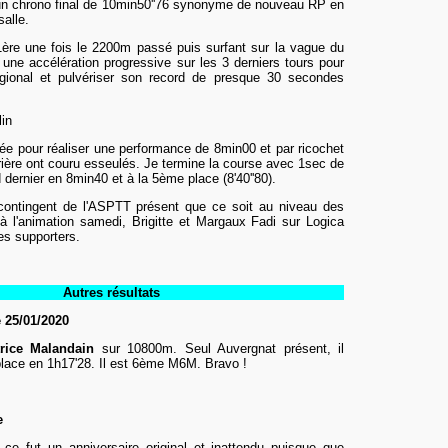
 un chrono final de 10min50''76 synonyme de nouveau RP en
alle.
 1ère une fois le 2200m passé puis surfant sur la vague du
une accélération progressive sur les 3 derniers tours pour
régional et pulvériser son record de presque 30 secondes
in
ée pour réaliser une performance de 8min00 et par ricochet
rrière ont couru esseulés. Je termine la course avec 1sec de
dernier en 8min40 et à la 5ème place (8'40''80).
contingent de l'ASPTT présent que ce soit au niveau des
à l'animation samedi, Brigitte et Margaux Fadi sur Logica
s supporters.
Autres résultats
 25/01/2020
trice Malandain
sur 10800m. Seul Auvergnat présent, il
lace en 1h17'28. Il est 6ème M6M. Bravo !
e
ce fut un anniversaire original et inattendu puisque que