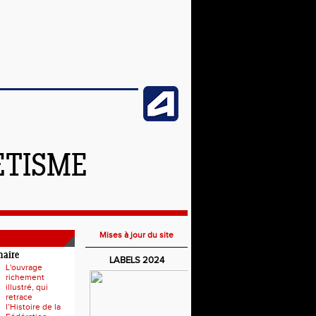
ETISME
Mises à jour du site
naire
LABELS 2024
L'ouvrage
richement
illustré, qui
retrace
l’Histoire de la