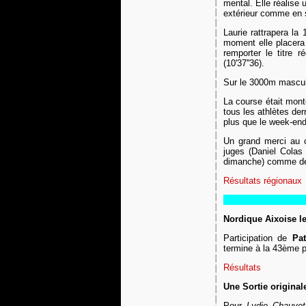
mental. Elle réalise
extérieur comme en s
Laurie rattrapera la
moment elle placera 
remporter le titre 
(10'37''36).
Sur le 3000m mascul
La course était mont
tous les athlètes de
plus que le week-end 
Un grand merci au 
juges (Daniel Colas 
dimanche) comme de
Résultats régionaux
Nordique Aixoise le
Participation de
Pa
termine à la 43ème p
Résultats
Une Sortie original
Pour
Lydie Chauvet