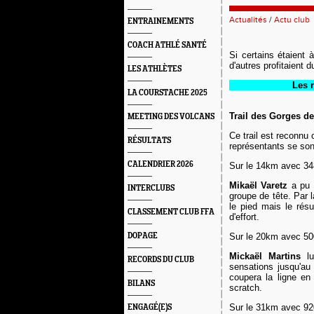
Actualités
/
Actu club
ENTRAINEMENTS
COACH ATHLÉ SANTÉ
Si certains étaient à
d'autres profitaient 
LES ATHLÈTES
Les 
LA COURSTACHE 2025
Trail des Gorges de
MEETING DES VOLCANS
Ce trail est reconnu
RÉSULTATS
représentants se sont
CALENDRIER 2026
Sur le 14km avec 3
Mikaël Varetz
a pu l
INTERCLUBS
groupe de tête. Par l
le pied mais le rés
CLASSEMENT CLUB FFA
d'effort.
DOPAGE
Sur le 20km avec 5
Mickaël Martins
lu
RECORDS DU CLUB
sensations jusqu'au 
coupera la ligne en
BILANS
scratch.
Sur le 31km avec 9
ENGAGÉ(E)S