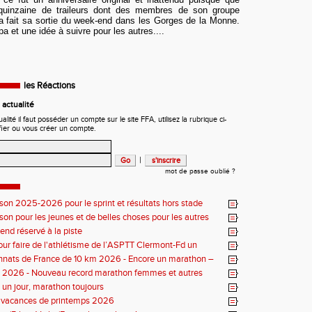
uinzaine de traileurs dont des membres de son groupe
 a fait sa sortie du week-end dans les Gorges de la Monne.
 et une idée à suivre pour les autres....
les Réactions
actualité
ité il faut posséder un compte sur le site FFA, utilisez la rubrique ci-
fier ou vous créer un compte.
|
mot de passe oublié ?
ison 2025-2026 pour le sprint et résultats hors stade
ison pour les jeunes et de belles choses pour les autres
nd réservé à la piste
our faire de l'athlétisme de l’ASPTT Clermont-Fd un
uriant
nats de France de 10 km 2026 - Encore un marathon –
iste
s 2026 - Nouveau record marathon femmes et autres
un jour, marathon toujours
s vacances de printemps 2026