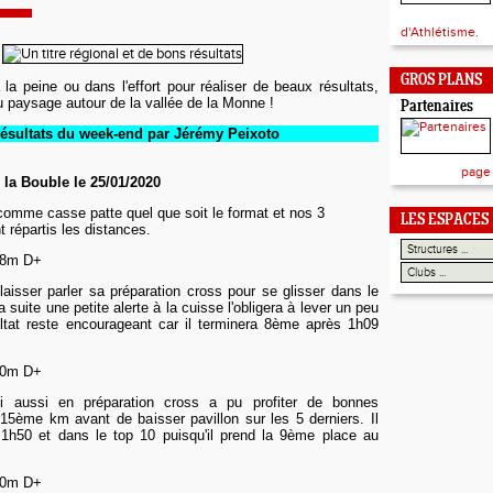
d'Athlétisme.
GROS PLANS
 la peine ou dans l'effort pour réaliser de beaux résultats,
du paysage autour de la vallée de la Monne !
Partenaires
résultats du week-end par Jérémy Peixoto
page
 la Bouble le 25/01/2020
 comme casse patte quel que soit le format et nos 3
LES ESPACES
 répartis les distances.
48m D+
aisser parler sa préparation cross pour se glisser dans le
a suite une petite alerte à la cuisse l'obligera à lever un peu
ultat reste encourageant car il terminera 8ème après 1h09
00m D+
i aussi en préparation cross a pu profiter de bonnes
15ème km avant de baisser pavillon sur les 5 derniers. Il
 1h50 et dans le top 10 puisqu'il prend la 9ème place au
20m D+