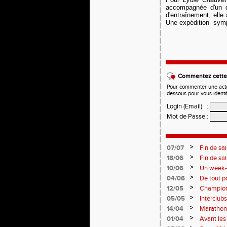
accompagnée d'un q
d'entraînement, elle
Une expédition sympa
Commentez cette 
Pour commenter une actual
dessous pour vous identi
Login (Email)
:
Mot de Passe
:
>
07/07
Fin de sa
>
18/06
Fin de sa
>
10/06
Un week-e
>
04/06
De tout p
monde so
>
12/05
Champion
Soirées p
>
05/05
Interclub
résultats
>
14/04
Marathon 
>
01/04
Avant le