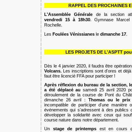
RAPPEL DES PROCHAINES 
L'
Assemblée
G
énérale
de la section at
vendredi 15 à 18h30
. Gymnase Marcel
Rochelle.
Les
Foulées Vénissianes
le
dimanche
17
.
LES PROJETS DE L'ASPTT pour 
Dès le 4 janvier 2020, il faudra être opératio
Volcans.
Les inscriptions sont d'ores et déjà
faut être licencié FFA pour participer !
Après réflexion du bureau de la section,
l
a été déplacé au
samedi 25 avril 2020 p
déroulement de la course de Pont du Châtea
dimanche 26 avril :
Thomas ou le prix 
incompatible de participer d'une manière 
événements qui s'adressent à des publics d
développer la solidarité avec ceux qui souff
course nature dans notre département.
Un
stage de printemps
est en cours d'