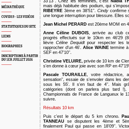
33'13''. Chez les féminines, c'est
Nadia T
mais déjà habituée des podium, qui s'impos
MÉDIATHÈQUE
RIBEYRE
3ème en 38'51''.
Cindy
confirme 
une longue interruption pour blessure. Elles s
COVID19 - LES VIDÉOS
Jean Michel PERARD
est 20ème MOM en 40
STATISTIQUES DU SITE
Anne Céline
DUBOIS
, arrivée au club c
LIENS
progrès effectués sur le 10km en 46’29
lièvre
Céline Dequidt
pour respecter les 
BIOGRAPHIES
rapprocher d’un 46'.
Alice WAINE
termine à
SEF en 47'10''.
INSCRIPTIONS À PARTIR
DU 1ER JUILLET 2026
Christine VELUIRE,
privée de 10 km de Clerm
s'en donne à cœur joie avec son RP en 47'19'
Pascale TOURAILLE
, votre rédactrice, 
sensation'', essaie de s'envoler dans les d
sous les 55'. Il s'en faut de 4''. Mais 
catégories (dont on parlera plus tard !), 
Championnats de France de Langueux le 13 
suivre.
Résultats 10 km
Puis c'est le départ du 5 km chrono.
Pa
TANNEAU
se disputent les 4ème et 5ème
finalement Paul qui passe en 18'09''. Victor