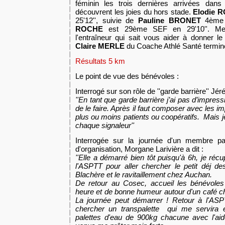
féminin les trois dernières arrivées dans
découvrent les joies du hors stade.
Elodie R
25'12'', suivie de
Pauline BRONET
4ème 
ROCHE
est 29ème SEF en 29'10''. M
l'entraîneur qui sait vous aider à donner 
Claire MERLE
du Coache Athlé Santé termin
Résultats 5 km
Le point de vue des bénévoles :
Interrogé sur son rôle de ''garde barrière'' Jér
''En tant que garde barrière j’ai pas d’impressi
de le faire. Après il faut composer avec les i
plus ou moins patients ou coopératifs. Mais je
chaque signaleur''
Interrogée sur la journée d'un membre par
d'organisation, Morgane Larivière a dit :
''Elle a démarré bien tôt puisqu'à 6h, je ré
l'ASPTT pour aller chercher le petit déj d
Blachère et le ravitaillement chez Auchan.
De retour au Cosec, accueil les bénévoles
heure et de bonne humeur autour d'un café ch
La journée peut démarrer ! Retour à l'A
chercher un transpalette qui me servira e
palettes d'eau de 900kg chacune avec l'ai