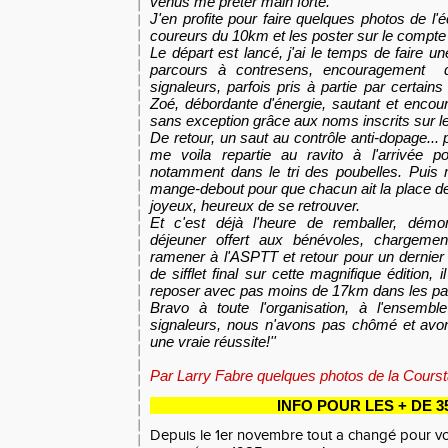
venus me prêter main forte.
J'en profite pour faire quelques photos de l
coureurs du 10km et les poster sur le compte
Le départ est lancé, j'ai le temps de faire un
parcours à contresens, encouragement d
signaleurs, parfois pris à partie par certains
Zoé, débordante d'énergie, sautant et encou
sans exception grâce aux noms inscrits sur l
De retour, un saut au contrôle anti-dopage... 
me voila repartie au ravito à l'arrivée p
notamment dans le tri des poubelles. Pui
mange-debout pour que chacun ait la place de 
joyeux, heureux de se retrouver.
Et c'est déjà l'heure de remballer, démon
déjeuner offert aux bénévoles, chargeme
ramener à l'ASPTT et retour pour
un dernier
de sifflet final sur cette magnifique édition, i
reposer avec pas moins de 17km dans les pat
Bravo à toute l'organisation, à l'ensemb
signaleurs, nous n'avons pas chômé et avons
une vraie réussite!''
Par Larry Fabre quelques photos de la Cours
INFO POUR LES + DE 3
Depuis le 1er novembre tout a changé pour vou