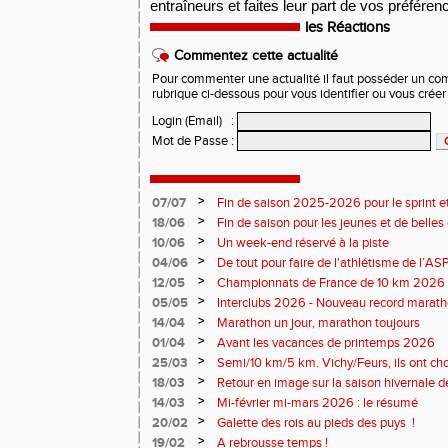
entraîneurs et faites leur part de vos préféren
les Réactions
Commentez cette actualité
Pour commenter une actualité il faut posséder un compt
rubrique ci-dessous pour vous identifier ou vous crée
Login (Email)
:
Mot de Passe
:
>
07/07
Fin de saison 2025-2026 pour le sprint et
>
18/06
Fin de saison pour les jeunes et de belles
>
10/06
Un week-end réservé à la piste
>
04/06
De tout pour faire de l'athlétisme de l’A
monde souriant
>
12/05
Championnats de France de 10 km 2026 
Soirées piste
>
05/05
Interclubs 2026 - Nouveau record marat
résultats
>
14/04
Marathon un jour, marathon toujours
>
01/04
Avant les vacances de printemps 2026
>
25/03
Semi/10 km/5 km. Vichy/Feurs, ils ont choi
>
18/03
Retour en image sur la saison hivernale d
>
14/03
Mi-février mi-mars 2026 : le résumé
>
20/02
Galette des rois au pieds des puys !
>
19/02
A rebrousse temps !