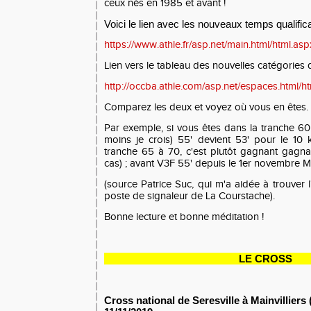
ceux nés en 1985 et avant !
Voici le lien avec les nouveaux temps qualifica
https://www.athle.fr/asp.net/main.html/html.as
Lien vers le tableau des nouvelles catégories d
http://occba.athle.com/asp.net/espaces.html/h
Comparez les deux et voyez où vous en êtes.
Par exemple, si vous êtes dans la tranche 
moins je crois) 55' devient 53' pour le 10
tranche 65 à 70, c'est plutôt gagnant gagna
cas) ; avant V3F 55' depuis le 1er novembre M
(source Patrice Suc, qui m'a aidée à trouver l
poste de signaleur de La Courstache).
Bonne lecture et bonne méditation !
LE CROSS
Cross national de Seresville à Mainvilliers