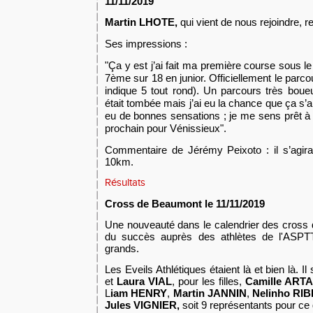
11/11/2019
Martin LHOTE,
qui vient de nous rejoindre,
r
Ses impressions :
"Ça y est j’ai fait ma première course sous le m
7ème sur 18 en junior. Officiellement le parc
indique 5 tout rond). Un parcours très boueu
était tombée mais j’ai eu la chance que ça s’a
eu de bonnes sensations ; je me sens prêt 
prochain pour Vénissieux".
Commentaire de Jérémy Peixoto : il
s’agira
10km.
Résultats
Cross de B
e
aumont le 11/11/2019
Une nouveauté dans le calendrier des cross
du succès auprès des athlètes de l'ASPTT
grands.
Les Eveils Athlétiques étaient là et bien là. Il
et
Laura VIAL
, pour les filles,
Camille ART
L
iam HENRY
,
Martin JANNIN
,
Nelinho RI
Jules VIGNIER,
soit
9
représentants pour ce 