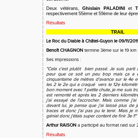
Deux vétérans,
Ghislain PALADINI
et
T
respectivement 55ème et 59ème de leur épre
Résultats
TRAIL
Le Roc du Diable à Châtel-Guyon le 09/11/201
Beno
î
t C
HAGNON
termine 3ème sur le 19 km e
Ses impressions :
"Cela c'est plutôt bien passé. Je suis parti
peur que ce soit un peu trop mais ça a ét
cinquantaine de mètres d'avance sur le 4e 
les 2 le 2e qui a craqué vers le 12e kilomètre
bon moment avec 1 petite chute, je me suis tro
est remonté et après les 2 derniers kilomètres
j'ai essayé de l'accrocher. Mais comme j'ai
devant lui, je pense que j'ai laissé plus de j
traces et donc j'ai pas pu le tenir. Mais je m
génial donc j'étais super content de finir 3e !!"
Arthur RAISON
a participé au format raid sur 
Résultats