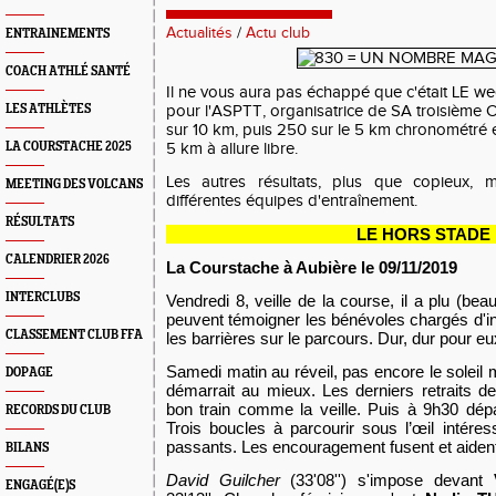
Actualités
/
Actu club
ENTRAINEMENTS
COACH ATHLÉ SANTÉ
Il ne vous aura pas échappé que c'était LE w
LES ATHLÈTES
pour l'ASPTT, organisatrice de SA troisième 
sur 10 km, puis 250 sur le 5 km chronométré et
LA COURSTACHE 2025
5 km à allure libre.
Les autres résultats, plus que copieux, m
MEETING DES VOLCANS
différentes équipes d'entraînement.
RÉSULTATS
LE HORS STADE
CALENDRIER 2026
La Courstache à Aubière le 09/11/2019
INTERCLUBS
Vendredi 8, veille de la course, il a plu (b
peuvent témoigner les bénévoles chargés d'inst
CLASSEMENT CLUB FFA
les barrières sur le parcours. Dur, dur pour eu
Samedi matin au réveil, pas encore le soleil 
DOPAGE
démarrait au mieux. Les derniers retraits d
bon train comme la veille. Puis à 9h30 dép
RECORDS DU CLUB
Trois boucles à parcourir sous l’œil intére
passants. Les encouragement fusent et aident
BILANS
David Guilcher
(33'08'') s'impose devant
ENGAGÉ(E)S