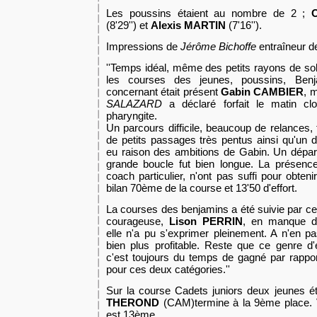
Les poussins étaient au nombre de 2 ;
(8'29'') et
Alexis MARTIN
(7'16'').
Impressions de
Jérôme Bichoffe
entraîneur d
''
Temps idéal, même des petits rayons de sole
les courses des jeunes, poussins, Ben
concernant était présent
Gabin CAMBIER
, 
SALAZARD
a déclaré forfait le matin cl
pharyngite.
U
n parcours difficile, beaucoup de relances,
de petits passages très pentus ainsi qu'un
eu raison de
s
ambitions
de Gabin
. Un départ
grande boucle f
u
t bien longue.
La présenc
coach particulier, n'
ont
pas suffi pour obtenir
bilan 70ème de la course et 13'50 d'effort.
La courses des benjamins a été suivie par c
courageuse,
Lison PERRIN
, en manque d'
elle n'a pu s'exprimer pleinement.
A
n'en pas
bien plus profitable. Reste que ce genre d'e
c'est toujours du temps de gagné par rappor
pour ces deux catégories.''
Sur la course Cadets juniors deux jeunes é
THEROND
(CAM)termine à la 9ème place.
est 13ème.