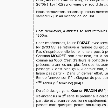
Enfin,
Marianne BAIT
s’est alignée uniquement
26
″
05 (+1.5) (IR2) synonymes de record du clu
Nous retrouverons certains sprinteurs mercredi 
samedi 15 juin au meeting de Moulins !
Côté demi-fond, 4 athlètes se sont retrouvés
1500m.
Chez les féminines,
Laurie POIZAT
, avec l’en
RP (5’03″55) se retrouve à l’arrière du grou
Pas d’inquiétude, elle les remontera petit à 
Christian MOURET
, son entraîneur, est là p
comme au 1000. C’est d’ailleurs le point de
présents, criant les uns plus fort que les aut
passage, « c’est bien ça », « dernier tour, 
laisse pas partir ». Dans un dernier effort, L
5m de l’arrivée, son RP s’éloigner de peu puis
ère
e
1
sénior (5
féminine) (IR4) !
Du côté des garçons,
Quentin FRADIN
(ESP) 
e
s’élancent sur la 2
série, le premier à la corde
part vite et chacun se positionne rapidement. 
passée mais quelques petites bourrasques 