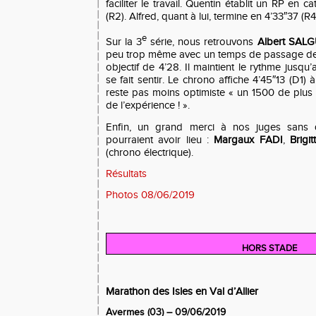
faciliter le travail. Quentin établit un RP en 
(R2). Alfred, quant à lui, termine en 4’33″37 (R4
e
Sur la 3
série, nous retrouvons
Albert SAL
peu trop même avec un temps de passage de
objectif de 4’28. Il maintient le rythme jusqu
se fait sentir. Le chrono affiche 4’45″13 (D1) à
reste pas moins optimiste « un 1500 de plus à
de l’expérience ! ».
Enfin, un grand merci à nos juges sans 
pourraient avoir lieu :
Margaux FADI
,
Brigit
(chrono électrique).
Résultats
Photos 08/06/2019
HORS STADE
Marathon des Isles en Val d’Allier
Avermes (03) – 09/06/2019