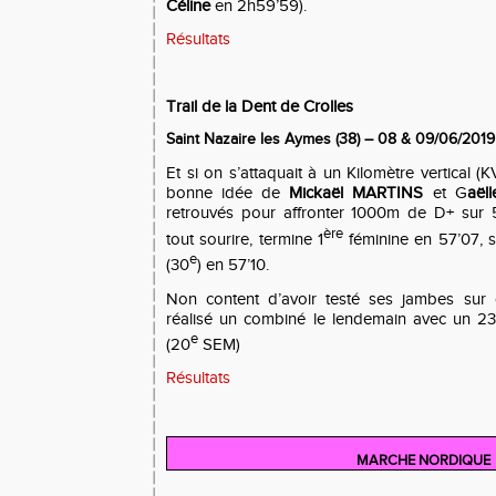
Céline
en 2h59’59).
Résultats
Trail de la Dent de Crolles
Saint Nazaire les Aymes (38) – 08 & 09/06/2019
Et si on s’attaquait à un Kilomètre vertical (
bonne idée de
Mickaël MARTINS
et G
aël
retrouvés pour affronter 1000m de D+ sur
ère
tout sourire, termine 1
féminine en 57’07, 
e
(30
) en 57’10.
Non content d’avoir testé ses jambes sur
réalisé un combiné le lendemain avec un 2
e
(20
SEM)
Résultats
MARCHE NORDIQUE