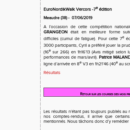
e
EuroNordikWalk Vercors -7
édition
Meaudre (38) - 07/06/2019
A l’occasion de cette compétition nation
GRANGEON
était en meilleure forme sui
e
difficiles (cumul de fatigue). Pour cette 7
éd
3000 participants, Cyril a préféré jouer la pru
e
(16
sur 266) en 1h16’13 (Avis mitigé selon 
performances de mars/avril).
Patrice MALAN
e
e
ligne d’arrivée en 8
V3 en 1h21’46 (40
au scr
Résultats
Retour sur les courses des mois p
Les résultats n’étant pas toujours publiés a
nos comptes-rendus, il arrive que certains
mentionnés. Nous tâchons donc d’y remédier 