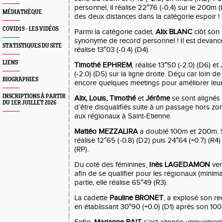
personnel, il réalise 22
″
76 (-0,4) sur le 200m (
MÉDIATHÈQUE
des deux distances dans la catégorie espoir !
COVID19 - LES VIDÉOS
Parmi la catégorie cadet,
Alix BLANC
clôt son
synonyme de record personnel ! Il est devan
STATISTIQUES DU SITE
réalise 13
″
03 (-0.4) (D4).
LIENS
Timothé EPHREM
, réalise 13
″
50 (-2.0) (D6) et
(-2.0) (D5) sur la ligne droite. Déçu car loin de
BIOGRAPHIES
encore quelques meetings pour améliorer leu
INSCRIPTIONS À PARTIR
Alix, Louis, Timothé
et
Jérôme
se sont alignés 
DU 1ER JUILLET 2026
d’être disqualifiés suite à un passage hors z
aux régionaux à Saint-Etienne.
Mattéo MEZZALIRA
a doublé 100m et 200m. Su
réalise 12
″
65 (-0.8) (D2) puis 24
″
64 (+0.7) (R4)
(RP).
Du coté des féminines,
Inès LAGEDAMON
ven
afin de se qualifier pour les régionaux (minim
partie, elle réalise 65
″
49 (R3).
La cadette
Pauline BRONET
, a explosé son r
en établissant 30
″
90 (+0.0) (D1) après son 10