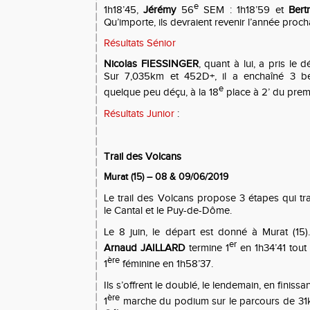
e
1h18’45,
Jérémy
56
SEM : 1h18’59 et
Bert
Qu’importe, ils devraient revenir l’année proch
Résultats Sénior
Nicolas FIESSINGER
, quant à lui, a pris le 
Sur 7,035km et 452D+, il a enchaîné 3 bel
e
quelque peu déçu, à la 18
place à 2’ du prem
Résultats Junior
:
Trail des Volcans
Murat (15) – 08 & 09/06/2019
Le trail des Volcans propose 3 étapes qui tr
le Cantal et le Puy-de-Dôme.
Le 8 juin, le départ est donné à Murat (15
er
Arnaud JAILLARD
termine 1
en 1h34’41 tou
ère
1
féminine en 1h58’37.
Ils s’offrent le doublé, le lendemain, en finiss
ère
1
marche du podium sur le parcours de 31