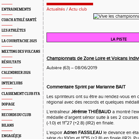
Actualités
/
Actu club
ENTRAINEMENTS
COACH ATHLÉ SANTÉ
LES ATHLÈTES
LA PISTE
LA COURSTACHE 2025
MEETING DES VOLCANS
Championnats de Zone Loire et Volcans Indiv
RÉSULTATS
Aubière (63) – 08/06/2019
CALENDRIER 2026
INTERCLUBS
Commentaire Sprint par Marianne BAIT
CLASSEMENT CLUB FFA
Les sprinteurs ont su être au rendez-vous en
régional avec des records et quelques médaille
DOPAGE
L’entraîneur
Jérémie THIÉBAUD
a montré l’ex
RECORDS DU CLUB
médaille d’argent sénior suite à ses 2 courses 
(-1.0) et 11
″
27 (+2.8) (IR2) en finale.
BILANS
L’espoir
Adrien FASSILEAU
le devance en étab
ENGAGÉ(E)S
série du 100m et 11
″
15 (+2.8) en finale (IR2). 