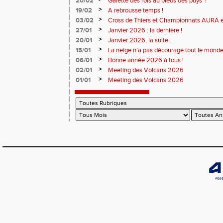
20/02
Galette des rois au pieds des puys !
>
19/02
A rebrousse temps !
>
03/02
Cross de Thiers et Championnats AURA e
>
27/01
Janvier 2026 : la dernière !
>
20/01
Janvier 2026, la suite...
>
15/01
La neige n’a pas découragé tout le monde
>
06/01
Bonne année 2026 à tous !
>
02/01
Meeting des Volcans 2026
>
01/01
Meeting des Volcans 2026