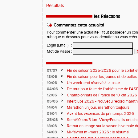
Résultats
les Réactions
Commentez cette actualité
Pour commenter une actualité il faut posséder un compt
rubrique ci-dessous pour vous identifier ou vous crée
Login (Email)
:
Mot de Passe
:
>
07/07
Fin de saison 2025-2026 pour le sprint et
>
18/06
Fin de saison pour les jeunes et de belles
>
10/06
Un week-end réservé à la piste
>
04/06
De tout pour faire de l'athlétisme de l’A
monde souriant
>
12/05
Championnats de France de 10 km 2026 
Soirées piste
>
05/05
Interclubs 2026 - Nouveau record marat
résultats
>
14/04
Marathon un jour, marathon toujours
>
01/04
Avant les vacances de printemps 2026
>
25/03
Semi/10 km/5 km. Vichy/Feurs, ils ont choi
>
18/03
Retour en image sur la saison hivernale d
>
14/03
Mi-février mi-mars 2026 : le résumé
>