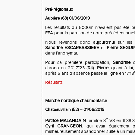
Pré-régionaux
Aubière (63) 01/06/2019
Les résultats du 5000m n’avaient pas été pu
FFA pour la parution de notre précédent articl
Nous revenons donc aujourd’hui sur les 
Sandrine ESCARBASSIERE
et
Pierre SEGUI
dans l’anonymat.
Pour sa première participation,
Sandrine
chrono en 20’17″23 (R4).
Pierre
, quant à lui
après 5 ans d’absence passe la ligne en 17’18″
Résultats
Marche nordique chaumontaise
Chateauvillain (52) – 01/06/2019
e
Patrice MALANDAIN
termine 3
V3 en 1h38’3
Cyril GRANGEON
, qui avait également p
malheureusement abandonner suite à un mala