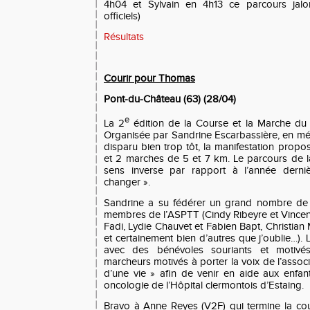
4h04 et Sylvain en 4h13 ce parcours jal
officiels)
Résultats
Courir pour Thomas
Pont-du-Château (63) (28/04)
e
La 2
édition de la Course et la Marche du 
Organisée par Sandrine Escarbassière, en m
disparu bien trop tôt, la manifestation prop
et 2 marches de 5 et 7 km. Le parcours de la
sens inverse par rapport à l’année derniè
changer ».
Sandrine a su fédérer un grand nombre de 
membres de l’ASPTT (Cindy Ribeyre et Vincent
Fadi, Lydie Chauvet et Fabien Bapt, Christian
et certainement bien d’autres que j’oublie…).
avec des bénévoles souriants et motivé
marcheurs motivés à porter la voix de l’assoc
d’une vie » afin de venir en aide aux enfant
oncologie de l’Hôpital clermontois d’Estaing.
Bravo à Anne Reyes (V2F) qui termine la cour