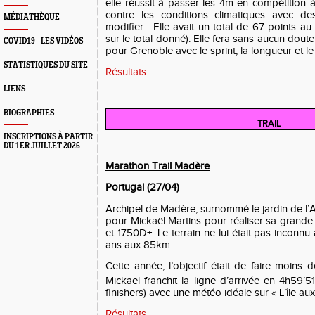
elle réussit à passer les 4m en compétition à 
contre les conditions climatiques avec d
MÉDIATHÈQUE
modifier. Elle avait un total de 67 points au t
sur le total donné). Elle fera sans aucun dout
COVID19 - LES VIDÉOS
pour Grenoble avec le sprint, la longueur et le 
STATISTIQUES DU SITE
Résultats
LIENS
BIOGRAPHIES
TRAIL
INSCRIPTIONS À PARTIR
DU 1ER JUILLET 2026
Marathon Trail Madère
Portugal (27/04)
Archipel de Madère, surnommé le jardin de l’Atla
pour Mickaël Martins pour réaliser sa grande
et 1750D+. Le terrain ne lui était pas inconnu 
ans aux 85km.
Cette année, l’objectif était de faire moins 
Mickaël franchit la ligne d’arrivée en 4h59’5
finishers) avec une météo idéale sur « L’île au
Résultats