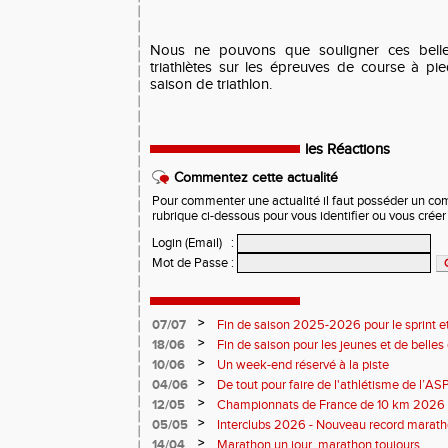
Nous ne pouvons que souligner ces bell
triathlètes sur les épreuves de course à pi
saison de triathlon.
les Réactions
Commentez cette actualité
Pour commenter une actualité il faut posséder un compt
rubrique ci-dessous pour vous identifier ou vous crée
Login (Email)
:
Mot de Passe
:
>
07/07
Fin de saison 2025-2026 pour le sprint et
>
18/06
Fin de saison pour les jeunes et de belles
>
10/06
Un week-end réservé à la piste
>
04/06
De tout pour faire de l'athlétisme de l’A
monde souriant
>
12/05
Championnats de France de 10 km 2026 
Soirées piste
>
05/05
Interclubs 2026 - Nouveau record marat
résultats
>
14/04
Marathon un jour, marathon toujours