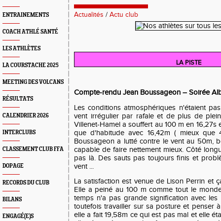
Actualités
/
Actu club
ENTRAINEMENTS
COACH ATHLÉ SANTÉ
LES ATHLÈTES
LA PISTE
LA COURSTACHE 2025
MEETING DES VOLCANS
Compte-rendu Jean Boussageon – Soirée Alber
RÉSULTATS
Les conditions atmosphériques n'étaient pa
vent irrégulier par rafale et de plus de ple
CALENDRIER 2026
Villenet-Hamel a souffert au 100 m en 16,27s e
que d'habitude avec 16,42m ( mieux que 4
INTERCLUBS
Boussageon a lutté contre le vent au 50m, bo
capable de faire nettement mieux. Côté longueu
CLASSEMENT CLUB FFA
pas là. Des sauts pas toujours finis et pro
vent ...
DOPAGE
La satisfaction est venue de Lison Perrin et ça 
RECORDS DU CLUB
Elle a peiné au 100 m comme tout le monde 
temps n'a pas grande signification avec les 
BILANS
toutefois travailler sur sa posture et penser 
elle a fait 19,58m ce qui est pas mal et elle ét
ENGAGÉ(E)S