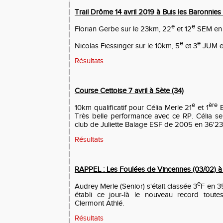
Trail Drôme 14 avril 2019 à Buis les Baronnies
e
e
Florian Gerbe sur le 23km, 22
et 12
SEM en 
e
e
Nicolas Fiessinger sur le 10km, 5
et 3
JUM e
Résultats
Course Cettoise 7 avril à Sète (34)
e
ère
10km qualificatif pour Célia Merle 21
et 1
E
Très belle performance avec ce RP. Célia s
club de Juliette Balage ESF de 2005 en 36'23'
Résultats
RAPPEL : Les Foulées de Vincennes (03/02) à
e
Audrey Merle (Senior) s'était classée 3
F en 35
établi ce jour-là le nouveau record toute
Clermont Athlé.
Résultats