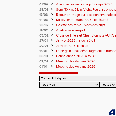
>
01/04
Avant les vacances de printemps 2026
>
25/03
Semi/10 km/5 km. Vichy/Feurs, ils ont choi
>
18/03
Retour en image sur la saison hivernale d
>
14/03
Mi-février mi-mars 2026 : le résumé
>
20/02
Galette des rois au pieds des puys !
>
19/02
A rebrousse temps !
>
03/02
Cross de Thiers et Championnats AURA e
>
27/01
Janvier 2026 : la dernière !
>
20/01
Janvier 2026, la suite...
>
15/01
La neige n’a pas découragé tout le monde
>
06/01
Bonne année 2026 à tous !
>
02/01
Meeting des Volcans 2026
>
01/01
Meeting des Volcans 2026