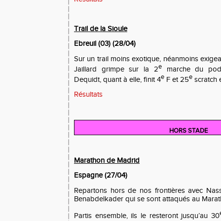
Trail de la Sioule
Ebreuil (03) (28/04)
Sur un trail moins exotique, néanmoins exig
e
Jaillard grimpe sur la 2
marche du podi
e
e
Dequidt, quant à elle, finit 4
F et 25
scratch 
Résultats
HORS STADE
Marathon de Madrid
Espagne (27/04)
Repartons hors de nos frontières avec Nass
Benabdelkader qui se sont attaqués au Marat
Partis ensemble, ils le resteront jusqu’au 30