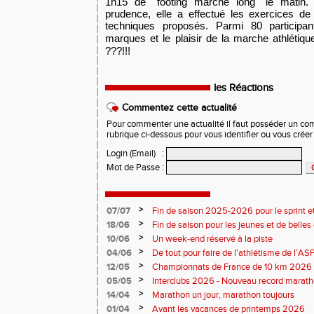
1h15 de ''footing marche long'' le matin.
prudence, elle a effectué les exercices de 
techniques
proposés. Parmi 80 participan
marques et le plaisir de la marche athlétiqu
???!!!
les Réactions
Commentez cette actualité
Pour commenter une actualité il faut posséder un compt
rubrique ci-dessous pour vous identifier ou vous crée
Login (Email)
:
Mot de Passe
:
>
07/07
Fin de saison 2025-2026 pour le sprint et
>
18/06
Fin de saison pour les jeunes et de belles
>
10/06
Un week-end réservé à la piste
>
04/06
De tout pour faire de l'athlétisme de l’A
monde souriant
>
12/05
Championnats de France de 10 km 2026 
Soirées piste
>
05/05
Interclubs 2026 - Nouveau record marat
résultats
>
14/04
Marathon un jour, marathon toujours
>
01/04
Avant les vacances de printemps 2026