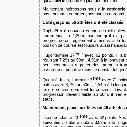
qui a suivi le groupe en plus des minimes.
Maintenant intéressons-nous à la
catégorie
pas coutume, commençons par les garçons.
Côté garçons, 56 athlètes ont été classés.
Raphaël a à nouveau connu des difficultés
commençait à 1,20m, hauteur qu’il n’a pas
progrès seront également attendus à la l
position de course est toujours aussi handica
ème
Hugo termine 17
avec 62 points. Il a b
réalisant 7,29s au 50m , 4,91m à la longueur e
peut néanmoins regretter des marques trop 
assurément pénalisé mais ce constat fut génér
ème
Quant à Jules, il termine 7
avec 71 point
battus avec 6,79s au 50m , 4,54m à la longue
trois épreuves semblent lui convenir davan
progression devient faible au 50m, il n’en
sauts.
Maintenant, place aux filles où 49 athlètes 
ème
Lison se classe 20
avec 62 points. Ses 
suivantes : 7,65s au 50m, 3,83m à la longu