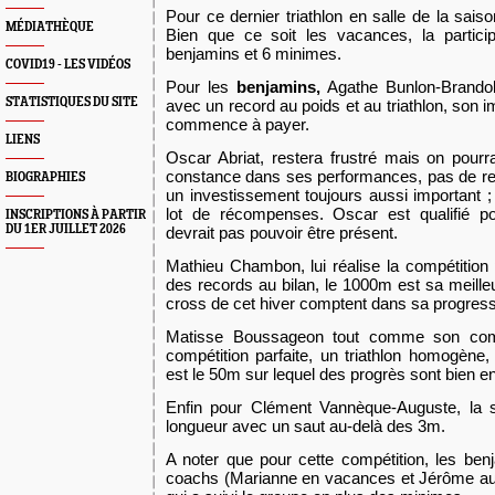
Pour ce dernier triathlon en salle de la saiso
MÉDIATHÈQUE
Bien que ce soit les vacances, la partici
benjamins et 6 minimes.
COVID19 - LES VIDÉOS
Pour les
benjamins,
Agathe Bunlon-Brandol
STATISTIQUES DU SITE
avec un record au poids et au triathlon, son i
commence à payer.
LIENS
Oscar Abriat, restera frustré mais on pour
constance dans ses performances, pas de r
BIOGRAPHIES
un investissement toujours aussi important ; 
lot de récompenses. Oscar est qualifié po
INSCRIPTIONS À PARTIR
DU 1ER JUILLET 2026
devrait pas pouvoir être présent.
Mathieu Chambon, lui réalise la compétition
des records au bilan, le 1000m est sa meille
cross de cet hiver comptent dans sa progress
Matisse Boussageon tout comme son comp
compétition parfaite, un triathlon homogène,
est le 50m sur lequel des progrès sont bien e
Enfin pour Clément Vannèque-Auguste, la sa
longueur avec un saut au-delà des 3m.
A noter que pour cette compétition, les benj
coachs (Marianne en vacances et Jérôme
a