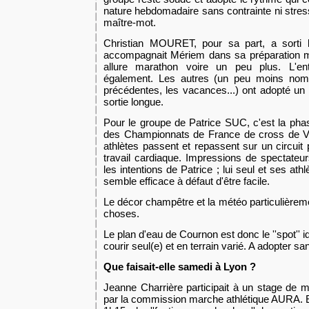
nature hebdomadaire sans contrainte ni stress 
maître-mot.
Christian MOURET, pour sa part, a sorti l
accompagnait Mériem dans sa préparation m
allure marathon voire un peu plus. L'ent
également. Les autres (un peu moins nom
précédentes, les vacances...) ont adopté u
sortie longue.
Pour le groupe de Patrice SUC, c'est la phas
des Championnats de France de cross de Vit
athlètes passent et repassent sur un circuit 
travail cardiaque. Impressions de spectateurs
les intentions de Patrice ; lui seul et ses ath
semble efficace à défaut d'être facile.
Le décor champêtre et la météo particulièreme
choses.
Le plan d'eau de Cournon est donc le ''spot'' 
courir seul(e) et en terrain varié. A adopter s
Que faisait-elle samedi à Lyon ?
Jeanne Charrière participait à un stage de m
par la commission marche athlétique AURA. El