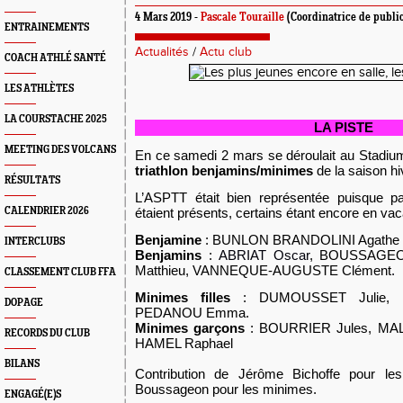
4 Mars 2019 -
Pascale Touraille
(Coordinatrice de public
ENTRAINEMENTS
Actualités
/
Actu club
COACH ATHLÉ SANTÉ
LES ATHLÈTES
LA COURSTACHE 2025
LA PISTE
MEETING DES VOLCANS
En ce samedi 2 mars se déroulait au Stadiu
triathlon benjamins/minimes
de la saison h
RÉSULTATS
L’ASPTT était bien représentée puisque p
CALENDRIER 2026
étaient présents, certains étant encore en va
Benjamine
:
BUNLON BRANDOLINI
A
gathe
INTERCLUBS
Benjamins
:
ABRIAT Oscar
, BOUSSAGEO
Matthieu,
V
ANNEQUE-AUGUSTE Clément
.
CLASSEMENT CLUB FFA
Minimes filles
: DUMOUSSET Julie, 
DOPAGE
PEDANOU Emma.
Minimes garçons
: BOURRIER Jules, MAL
RECORDS DU CLUB
HAMEL Raphael
BILANS
Contribution de Jérôme Bichoffe pour le
Boussageon pour les minimes.
ENGAGÉ(E)S