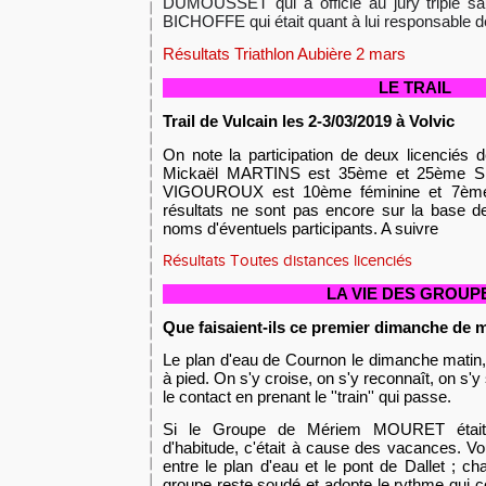
DUMOUSSET qui a officié au jury triple sa
BICHOFFE qui était quant à lui responsable 
Résultats Triathlon Aubière 2 mars
LE TRAIL
Trail de Vulcain les 2-3/03/2019 à Volvic
On note la participation de deux licenciés
Mickaël MARTINS est 35ème et 25ème SE
VIGOUROUX est 10ème féminine et 7ème 
résultats ne sont pas encore sur la base d
noms d'éventuels participants. A suivre
Résultats Toutes distances licenciés
LA VIE DES GROUP
Que faisaient-ils ce premier dimanche de m
Le plan d'eau de Cournon le dimanche matin, 
à pied. On s'y croise, on s'y reconnaît, on s'y
le contact en prenant le ''train'' qui passe.
Si le Groupe de Mériem MOURET était
d'habitude, c'était à cause des vacances. V
entre le plan d'eau et le pont de Dallet ; c
groupe reste soudé et adopte le rythme qui c