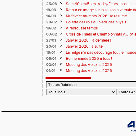
>
25/03
Semi/10 km/5 km. Vichy/Feurs, ils ont choi
>
18/03
Retour en image sur la saison hivernale d
>
14/03
Mi-février mi-mars 2026 : le résumé
>
20/02
Galette des rois au pieds des puys !
>
19/02
A rebrousse temps !
>
03/02
Cross de Thiers et Championnats AURA e
>
27/01
Janvier 2026 : la dernière !
>
20/01
Janvier 2026, la suite...
>
15/01
La neige n’a pas découragé tout le monde
>
06/01
Bonne année 2026 à tous !
>
02/01
Meeting des Volcans 2026
>
01/01
Meeting des Volcans 2026