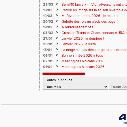
>
25/03
Semi/10 km/5 km. Vichy/Feurs, ils ont choi
>
18/03
Retour en image sur la saison hivernale d
>
14/03
Mi-février mi-mars 2026 : le résumé
>
20/02
Galette des rois au pieds des puys !
>
19/02
A rebrousse temps !
>
03/02
Cross de Thiers et Championnats AURA e
>
27/01
Janvier 2026 : la dernière !
>
20/01
Janvier 2026, la suite...
>
15/01
La neige n’a pas découragé tout le monde
>
06/01
Bonne année 2026 à tous !
>
02/01
Meeting des Volcans 2026
>
01/01
Meeting des Volcans 2026