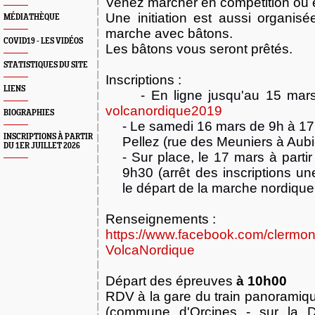
Venez marcher en compétition ou e
Une initiation est aussi organisé
MÉDIATHÈQUE
marche avec bâtons.
COVID19 - LES VIDÉOS
Les bâtons vous seront prêtés.
STATISTIQUES DU SITE
Inscriptions :
LIENS
- En ligne jusqu'au 15 mars
volcanordique2019
BIOGRAPHIES
- Le
samedi
16 mars de 9h à 17
INSCRIPTIONS À PARTIR
Pellez (rue des Meuniers à Aubi
DU 1ER JUILLET 2026
-
Sur place,
le 17 mars à partir
9h30 (arrêt des inscriptions u
le départ de la marche nordique
Renseignements :
https://www.facebook.com/clermon
VolcaNordique
Départ des épreuves
à 10h00
RDV à la gare du train panorami
(commune d'Orcines - sur la