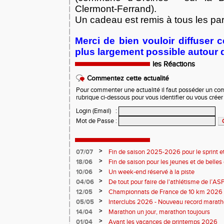
Clermont-Ferrand).
Un cadeau est remis à tous les par
Merci de bien vouloir diffuser c
plus largement possible autour 
les Réactions
Commentez cette actualité
Pour commenter une actualité il faut posséder un compt
rubrique ci-dessous pour vous identifier ou vous crée
Login (Email)
:
Mot de Passe
:
>
07/07
Fin de saison 2025-2026 pour le sprint et
>
18/06
Fin de saison pour les jeunes et de belles
>
10/06
Un week-end réservé à la piste
>
04/06
De tout pour faire de l'athlétisme de l’A
monde souriant
>
12/05
Championnats de France de 10 km 2026 
Soirées piste
>
05/05
Interclubs 2026 - Nouveau record marat
résultats
>
14/04
Marathon un jour, marathon toujours
>
01/04
Avant les vacances de printemps 2026