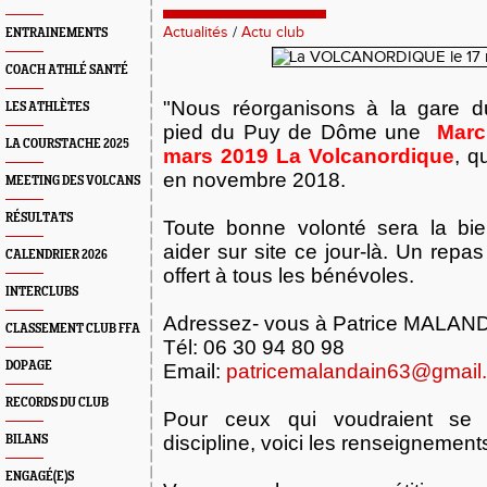
Actualités
/
Actu club
ENTRAINEMENTS
COACH ATHLÉ SANTÉ
"Nous réorganisons à la gare 
LES ATHLÈTES
pied du Puy de Dôme une
Marc
LA COURSTACHE 2025
mars 2019
La Volcanordique
, q
en
novembre 2018
.
MEETING DES VOLCANS
RÉSULTATS
Toute bonne volonté sera la bi
aider sur site ce jour-là. Un repa
CALENDRIER 2026
offert à tous les bénévoles.
INTERCLUBS
Adressez- vous à Patrice MALA
CLASSEMENT CLUB FFA
Tél: 06 30 94 80 98
DOPAGE
Email:
patricemalandain63@gmail
RECORDS DU CLUB
Pour ceux qui voudraient se 
discipline, voici les renseignement
BILANS
ENGAGÉ(E)S