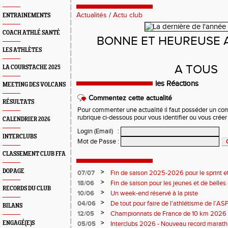
Actualités
/
Actu club
ENTRAINEMENTS
COACH ATHLÉ SANTÉ
BONNE ET HEUREUSE 
LES ATHLÈTES
A TOUS
LA COURSTACHE 2025
les Réactions
MEETING DES VOLCANS
Commentez cette actualité
RÉSULTATS
Pour commenter une actualité il faut posséder un compt
rubrique ci-dessous pour vous identifier ou vous crée
CALENDRIER 2026
Login (Email)
:
INTERCLUBS
Mot de Passe
:
CLASSEMENT CLUB FFA
DOPAGE
>
07/07
Fin de saison 2025-2026 pour le sprint et
>
18/06
Fin de saison pour les jeunes et de belles
RECORDS DU CLUB
>
10/06
Un week-end réservé à la piste
>
04/06
De tout pour faire de l'athlétisme de l’A
BILANS
monde souriant
>
12/05
Championnats de France de 10 km 2026 
Soirées piste
>
ENGAGÉ(E)S
05/05
Interclubs 2026 - Nouveau record marat