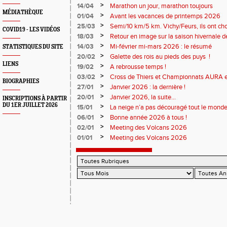
résultats
>
14/04
Marathon un jour, marathon toujours
MÉDIATHÈQUE
>
01/04
Avant les vacances de printemps 2026
>
25/03
Semi/10 km/5 km. Vichy/Feurs, ils ont choi
COVID19 - LES VIDÉOS
>
18/03
Retour en image sur la saison hivernale d
>
14/03
Mi-février mi-mars 2026 : le résumé
STATISTIQUES DU SITE
>
20/02
Galette des rois au pieds des puys !
LIENS
>
19/02
A rebrousse temps !
>
03/02
Cross de Thiers et Championnats AURA e
BIOGRAPHIES
>
27/01
Janvier 2026 : la dernière !
>
20/01
Janvier 2026, la suite...
INSCRIPTIONS À PARTIR
DU 1ER JUILLET 2026
>
15/01
La neige n’a pas découragé tout le monde
>
06/01
Bonne année 2026 à tous !
>
02/01
Meeting des Volcans 2026
>
01/01
Meeting des Volcans 2026