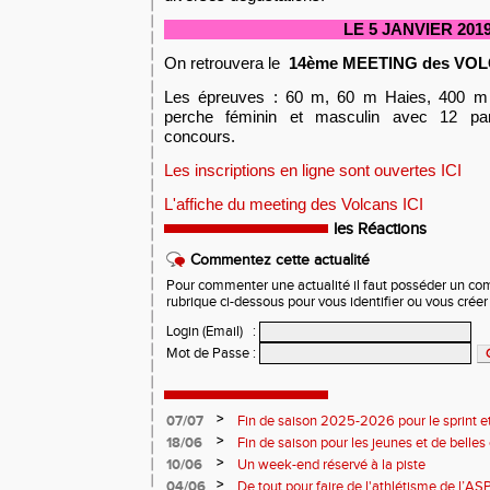
LE 5 JANVIER 201
On retrouvera le
14ème MEETING des VO
Les épreuves : 60 m, 60 m Haies, 400 m
perche féminin et masculin avec 12 pa
concours.
Les inscriptions en ligne sont ouvertes ICI
L'affiche du meeting des Volcans ICI
les Réactions
Commentez cette actualité
Pour commenter une actualité il faut posséder un compt
rubrique ci-dessous pour vous identifier ou vous crée
Login (Email)
:
Mot de Passe
:
>
07/07
Fin de saison 2025-2026 pour le sprint et
>
18/06
Fin de saison pour les jeunes et de belles
>
10/06
Un week-end réservé à la piste
>
04/06
De tout pour faire de l'athlétisme de l’A