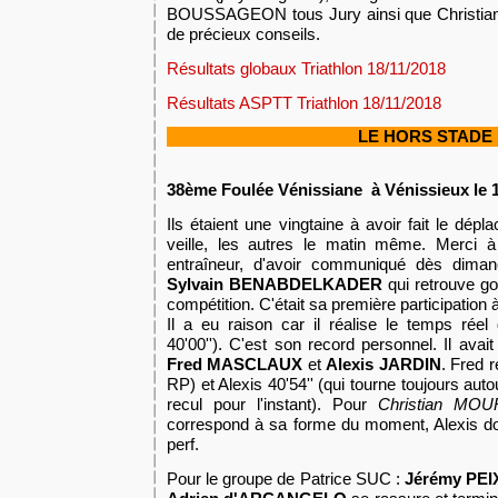
BOUSSAGEON tous Jury ainsi que Christian
de précieux conseils.
Résultats globaux Triathlon 18/11/2018
Résultats ASPTT Triathlon 18/11/2018
LE HORS STADE
38ème Foulée Vénissiane à Vénissieux le 1
Ils étaient une vingtaine à avoir fait le dépl
veille, les autres le matin même. Merci 
entraîneur, d'avoir communiqué dès dima
Sylvain BENABDELKADER
qui retrouve goû
compétition. C'était sa première participation 
Il a eu raison car il réalise le temps réel 
40'00''). C'est son record personnel. Il avai
Fred MASCLAUX
et
Alexis JARDIN
. Fred r
RP) et Alexis 40'54'' (qui tourne toujours aut
recul pour l'instant). Pour
Christian MOU
correspond à sa forme du moment, Alexis doi
perf.
Pour le groupe de Patrice SUC :
Jérémy PE