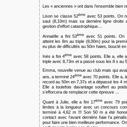
Les « anciennes » ont dans l’ensemble bien r
ème
Lison se classe 52
avec 53 points. On no
saut (8,10m) mais sa dernière ligne droit
gestion d’effort catastrophique…
ème
Annaëlle a fini 53
avec 51 points. On p
atteint les 8m au triple (8,00m) pour la premi
eu plus de difficultés au 50m haies, bouclé en
ème
Inès a fini 4
avec 58 points. Elle a, elle 
triple avec 8,73m et a passé sous les 8 s au 5
Emma, nouvelle venue au club mais qui avait 
éme
ans, a terminé 24
avec 70 points. Elle a, 
record au 50m en 7,37s et a dépassé les 4 
Elle a toutefois davantage souffert au poid
s’efforcera de remplacer cette épreuve …
ème
Quant à Julie, elle a fini 17
avec 79 poin
limites à la longueur avec un concours 
terminé à 4,62 m !!! Son 50 m a été honor
contact avec l’avant dernière haie l’a pénalisé
pour faire une bien meilleure performance. On