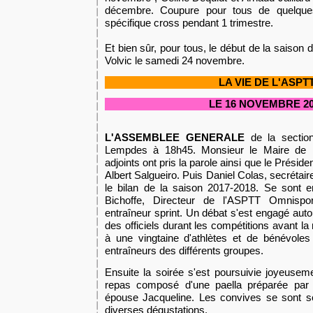
décembre. Coupure pour tous de quelques
spécifique cross pendant 1 trimestre.
Et bien sûr, pour tous, le début de la saison
Volvic le samedi 24 novembre.
LA VIE DE L'ASPT
LE 16
NOVEMBRE 20
L'ASSEMBLEE GENERALE
de la section
Lempdes à 18h45. Monsieur le Maire de 
adjoints ont pris la parole ainsi que le Prési
Albert Salgueiro. Puis Daniel Colas, secrétair
le bilan de la saison 2017-2018. Se sont 
Bichoffe, Directeur de l'ASPTT Omnispo
entraîneur sprint. Un débat s'est engagé auto
des officiels durant les compétitions avant 
à une vingtaine d'athlètes et de bénévoles
entraîneurs des différents groupes.
Ensuite la soirée s'est poursuivie joyeuseme
repas composé d'une paella préparée par 
épouse Jacqueline. Les convives se sont s
diverses dégustations.