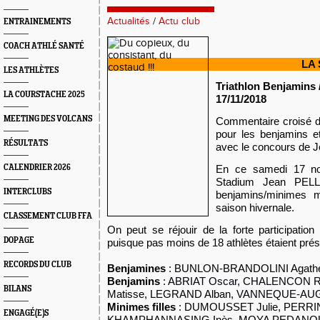
Actualités
/
Actu club
ENTRAINEMENTS
COACH ATHLÉ SANTÉ
LA
LES ATHLÈTES
Triathlon Benjamins 
LA COURSTACHE 2025
17/11/2018
MEETING DES VOLCANS
Commentaire croisé d
pour les benjamins e
RÉSULTATS
avec le concours de J
CALENDRIER 2026
En ce samedi 17 no
Stadium Jean PELLE
INTERCLUBS
benjamins/minimes m
saison hivernale.
CLASSEMENT CLUB FFA
On peut se réjouir de la forte participatio
DOPAGE
puisque pas moins de 18 athlètes étaient prés
RECORDS DU CLUB
Benjamines
:
BUNLON-BRANDOLINI Agathe
Benjamins
:
ABRIAT Oscar
,
CHALENCON Ra
BILANS
Matisse, LEGRAND Alban,
VANNEQUE-AUG
Minimes filles
: DUMOUSSET Julie, PERRIN 
ENGAGÉ(E)S
KHAMPHANNASING Inès, MOYA PEDANO