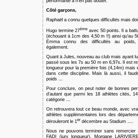
performante à n’en pas douter.
Côté garçons,
Raphaël a connu quelques difficultés mais doi
ème
Hugo termine 27
avec 50 points. Il a batt
(échouant à 1cm des 4,50 m !!) ainsi qu’au 
Emma connu des difficultés au poids, 
également.
Quant à Jules, nouveau au club mais ayant lui 
passé sous les 7s au 50 m en 6,97s. Il est 
longueur pour la première fois (4,14m) mais e
dans cette discipline. Mais là aussi, il fau
poids …
Pour conclure, on peut noter de bonnes per
d'autant que parmi les 18 athlètes cités, 
catégorie …
On retrouvera tout ce beau monde, avec vr
athlètes supplémentaires lors des départeme
er
dérouleront le 1
décembre au Stadium ….
Nous ne pouvons terminer sans remercier B
FADI (jury longueur), Morgane LARIVIER