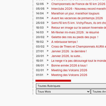
monde souriant
>
12/05
Championnats de France de 10 km 2026 
Soirées piste
>
05/05
Interclubs 2026 - Nouveau record marat
résultats
>
14/04
Marathon un jour, marathon toujours
>
01/04
Avant les vacances de printemps 2026
>
25/03
Semi/10 km/5 km. Vichy/Feurs, ils ont choi
>
18/03
Retour en image sur la saison hivernale d
>
14/03
Mi-février mi-mars 2026 : le résumé
>
20/02
Galette des rois au pieds des puys !
>
19/02
A rebrousse temps !
>
03/02
Cross de Thiers et Championnats AURA e
>
27/01
Janvier 2026 : la dernière !
>
20/01
Janvier 2026, la suite...
>
15/01
La neige n’a pas découragé tout le monde
>
06/01
Bonne année 2026 à tous !
>
02/01
Meeting des Volcans 2026
>
01/01
Meeting des Volcans 2026