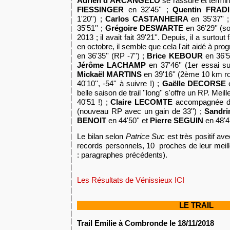
Adrien d'ARCANGELO
se rassure et
termin
FIESSINGER
en 32'45'' ;
Quentin FRAD
1'20'') ;
Carlos CASTANHEIRA
en 35'37'' 
35'51'' ;
Grégoire DESWARTE
en 36'29'' (s
2013 ; il avait fait 39'21''. Depuis, il a surtout
en octobre, il semble que cela l'ait aidé à pro
en 36'35'' (RP -7'') ;
Brice KEBOUR
en 36'5
Jérôme LACHAMP
en 37'46'' (1er essai sur
Mickaël MARTINS
en 39'16'' (2ème 10 km r
40'10'', -54'' à suivre !) ;
Gaëlle DECORSE
belle saison de trail ''long'' s'offre un RP. Me
40'51 !) ;
Claire LECOMTE
accompagnée de
(nouveau RP avec un gain de 33'') ;
Sandr
BENOIT
en 44'50'' et
Pierre SEGUIN
en 48'4
Le bilan selon
Patrice Suc
est très positif av
records personnels, 10 proches de leur meill
: paragraphes précédents).
Les Résultats de Vénissieux ICI
LE TRAIL
Trail Emilie à Combronde le 18/11/2018