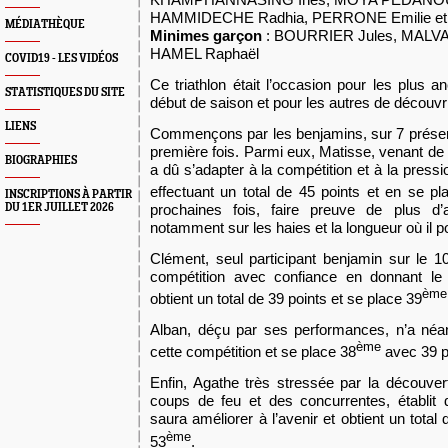
HAMMIDECHE Radhia, PERRONE Emilie et 
MÉDIATHÈQUE
Minimes garçon
: BOURRIER Jules, MALVA
HAMEL Raphaël
COVID19 - LES VIDÉOS
Ce triathlon était l’occasion pour les plus 
STATISTIQUES DU SITE
début de saison et pour les autres de découvri
LIENS
Commençons par les benjamins, sur 7 présen
première fois. Parmi eux, Matisse, venant de
BIOGRAPHIES
a dû s’adapter à la compétition et à la press
effectuant un total de 45 points et en se pl
INSCRIPTIONS À PARTIR
DU 1ER JUILLET 2026
prochaines fois, faire preuve de plus d
notamment sur les haies et la longueur où il po
Clément, seul participant benjamin sur le 1
compétition avec confiance en donnant le 
ème
obtient un total de 39 points et se place 39
Alban, déçu par ses performances, n’a néa
ème
cette compétition et se place 38
avec 39 p
Enfin, Agathe très stressée par la découver
coups de feu et des concurrentes, établit 
saura améliorer à l’avenir et obtient un total
ème
53
.