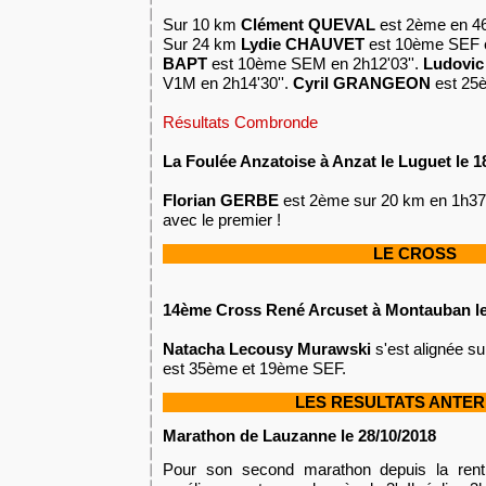
Sur 10 km
Clément QUEVAL
est 2ème en 46'
Sur 24 km
Lydie CHAUVET
est 10ème SEF e
BAPT
est 10ème SEM en 2h12'03''.
Ludovi
V1M en 2h14'30''.
Cyril GRANGEON
est 25è
Résultats Combronde
La Foulée Anzatoise à Anzat le Luguet le 1
Florian GERBE
est 2ème sur 20 km en 1h37'0
avec le premier !
LE CROSS
14ème Cross René Arcuset à Montauban le
Natacha Lecousy Murawski
s'est alignée su
est 35ème et 19ème SEF.
LES RESULTATS ANTER
Marathon de Lauzanne le 28/10/2018
Pour son second marathon depuis la ren