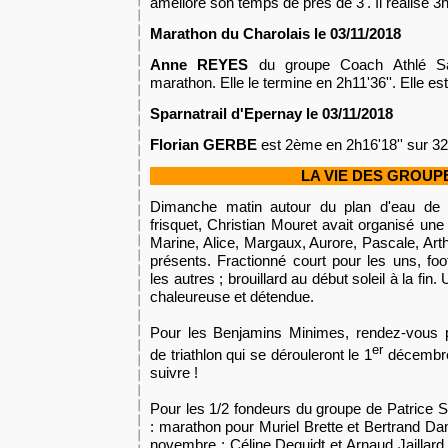
améliore son temps de près de 3'. Il réalise 3h
Marathon du Charolais le 03/11/2018
Anne REYES
du groupe Coach Athlé San
marathon. Elle le termine en 2h11'36''. Elle e
Sparnatrail d'Epernay le 03/11/2018
Florian GERBE
est 2ème en 2h16'18'' sur 3
LA VIE DES GROUP
Dimanche matin autour du plan d'eau de
frisquet, Christian Mouret avait organisé une 
Marine, Alice, Margaux, Aurore, Pascale, Arthu
présents. Fractionné court pour les uns, foo
les autres ; brouillard au début soleil à la fi
chaleureuse et détendue.
Pour les Benjamins Minimes, rendez-vous 
er
de triathlon qui se dérouleront le 1
décembre
suivre !
Pour les 1/2 fondeurs du groupe de Patrice 
: marathon pour Muriel Brette et Bertrand Da
novembre ; Céline Dequidt et Arnaud Jaillard