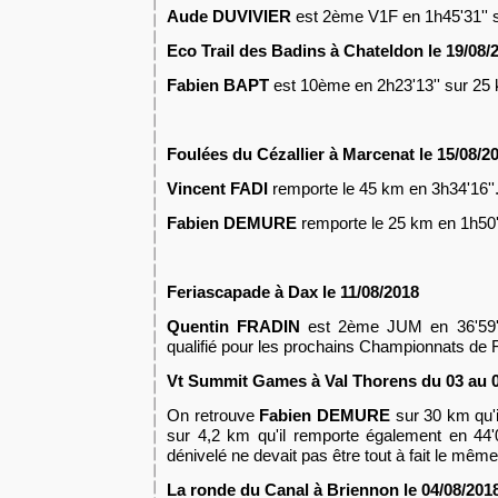
Aude DUVIVIER
est 2ème V1F en 1h45'31'' 
Eco Trail des Badins à Chateldon le 19/08/
Fabien BAPT
est 10ème en 2h23'13'' sur 25
Foulées du Cézallier à Marcenat le 15/08/2
Vincent FADI
remporte le 45 km en 3h34'16''
Fabien DEMURE
remporte le 25 km en 1h50'
Feriascapade à Dax le 11/08/2018
Quentin FRADIN
est 2ème JUM en 36'59''
qualifié pour les prochains Championnats de 
Vt Summit Games à Val Thorens du 03 au 0
On retrouve
Fabien DEMURE
sur 30 km qu'i
sur 4,2 km qu'il remporte également en 44'
dénivelé ne devait pas être tout à fait le mêm
La ronde du Canal à Briennon le 04/08/201