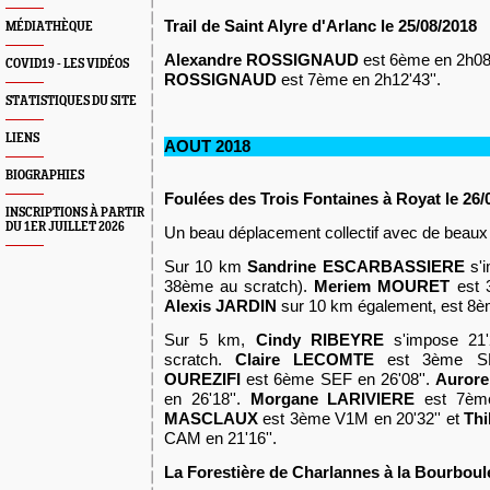
Trail de Saint Alyre d'Arlanc le 25/08/2018
MÉDIATHÈQUE
Alexandre ROSSIGNAUD
est 6ème en 2h08'
COVID19 - LES VIDÉOS
ROSSIGNAUD
est 7ème en 2h12'43''.
STATISTIQUES DU SITE
LIENS
AOUT 2018
BIOGRAPHIES
Foulées des Trois Fontaines à Royat le 26/
INSCRIPTIONS À PARTIR
DU 1ER JUILLET 2026
Un beau déplacement collectif avec de beaux r
Sur 10 km
Sandrine ESCARBASSIERE
s'i
38ème au scratch).
Meriem MOURET
est 3
Alexis JARDIN
sur 10 km également, est 8è
Sur 5 km,
Cindy RIBEYRE
s'impose 21'
scratch.
Claire LECOMTE
est 3ème SE
OUREZIFI
est 6ème SEF en 26'08''.
Auror
en 26'18''.
Morgane LARIVIERE
est 7ème
MASCLAUX
est 3ème V1M en 20'32'' et
Th
CAM en 21'16''.
La Forestière de Charlannes à la Bourboule