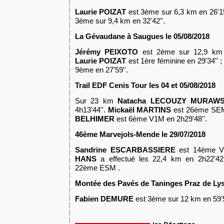
Laurie POIZAT
est 3ème sur 6,3 km en 26'15
3ème sur 9,4 km en 32'42''.
La Gévaudane à Saugues le 05/08/2018
Jérémy PEIXOTO
est 2ème sur 12,9 km 
Laurie POIZAT
est 1ère féminine en 29'34'' 
9ème en 27'59''.
Trail EDF Cenis Tour les 04 et 05/08/2018
Sur 23 km
Natacha LECOUZY MURAW
4h13'44''.
Mickaël MARTINS
est 26ème SEM
BELHIMER
est 6ème V1M en 2h29'48''.
46ème Marvejols-Mende le 29/07/2018
Sandrine ESCARBASSIERE
est 14ème V
HANS
a effectué les 22,4 km en 2h22'42'
22ème ESM .
Montée des Pavés de Taninges Praz de Lys 
Fabien DEMURE
est 3ème sur 12 km en 59'5