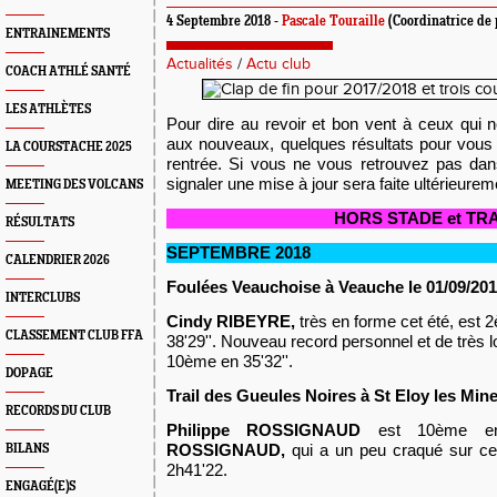
4 Septembre 2018 -
Pascale Touraille
(Coordinatrice de 
ENTRAINEMENTS
Actualités
/
Actu club
COACH ATHLÉ SANTÉ
LES ATHLÈTES
Pour dire au revoir et bon vent à ceux qui n
aux nouveaux, quelques résultats pour vous 
LA COURSTACHE 2025
rentrée. Si vous ne vous retrouvez pas dan
signaler une mise à jour sera faite ultérieureme
MEETING DES VOLCANS
HORS STADE et TRA
RÉSULTATS
SEPTEMBRE 2018
CALENDRIER 2026
Foulées Veauchoise à Veauche le 01/09/20
INTERCLUBS
Cindy RIBEYRE,
très en forme cet été,
est 
CLASSEMENT CLUB FFA
38'29''. Nouveau record personnel et de très l
10ème en 35'32''.
DOPAGE
Trail des Gueules Noires à St Eloy les Mine
RECORDS DU CLUB
Philippe ROSSIGNAUD
est 10ème en 
ROSSIGNAUD,
qui a un peu craqué sur ce
BILANS
2h41'22.
ENGAGÉ(E)S