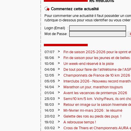
les Réactions
Commentez cette actualité
Pour commenter une actualité il faut posséder un compt
rubrique ci-dessous pour vous identifier ou vous crée
Login (Email)
:
Mot de Passe
:
>
07/07
Fin de saison 2025-2026 pour le sprint et
>
18/06
Fin de saison pour les jeunes et de belles
>
10/06
Un week-end réservé à la piste
>
04/06
De tout pour faire de l'athlétisme de l’A
monde souriant
>
12/05
Championnats de France de 10 km 2026 
Soirées piste
>
05/05
Interclubs 2026 - Nouveau record marat
résultats
>
14/04
Marathon un jour, marathon toujours
>
01/04
Avant les vacances de printemps 2026
>
25/03
Semi/10 km/5 km. Vichy/Feurs, ils ont choi
>
18/03
Retour en image sur la saison hivernale d
>
14/03
Mi-février mi-mars 2026 : le résumé
>
20/02
Galette des rois au pieds des puys !
>
19/02
A rebrousse temps !
>
03/02
Cross de Thiers et Championnats AURA e