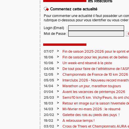
les Réactions
Commentez cette actualité
Pour commenter une actualité il faut posséder un compt
rubrique ci-dessous pour vous identifier ou vous crée
Login (Email)
:
Mot de Passe
:
>
07/07
Fin de saison 2025-2026 pour le sprint et
>
18/06
Fin de saison pour les jeunes et de belles
>
10/06
Un week-end réservé à la piste
>
04/06
De tout pour faire de l'athlétisme de l’A
monde souriant
>
12/05
Championnats de France de 10 km 2026 
Soirées piste
>
05/05
Interclubs 2026 - Nouveau record marat
résultats
>
14/04
Marathon un jour, marathon toujours
>
01/04
Avant les vacances de printemps 2026
>
25/03
Semi/10 km/5 km. Vichy/Feurs, ils ont choi
>
18/03
Retour en image sur la saison hivernale d
>
14/03
Mi-février mi-mars 2026 : le résumé
>
20/02
Galette des rois au pieds des puys !
>
19/02
A rebrousse temps !
>
03/02
Cross de Thiers et Championnats AURA e