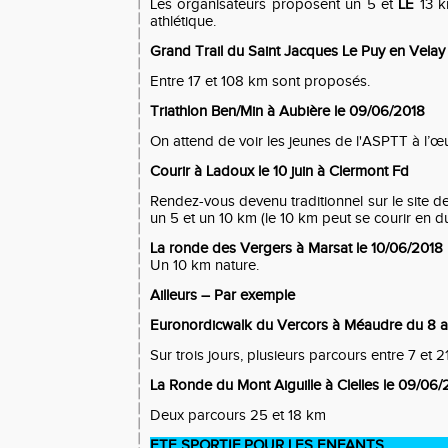
Les organisateurs proposent un 5 et
LE
13 k
athlétique.
Grand
T
rail du Saint Jacques Le Puy en Velay
Entre 17 et 108 km sont proposés.
Triathlon Ben/Min à Aubière le 09/06/2018
On attend de voir les jeunes de
l'ASPTT
à l’œ
Courir à Ladoux le 10 juin à Clermont Fd
Rendez-vous devenu traditionnel sur le site de
un 5 et un 10 km (le 10 km peut se courir en d
La ronde des Vergers à Marsat le 10/06/2018
Un 10 km nature.
Ailleurs – Par exemple
Euronordicwalk du Vercors à Méaudre du 8 a
Sur trois jours, plusieurs parcours entre 7 et 2
La Ronde du Mont Aiguille à Clelles le 09/06/
Deux parcours 25 et 18 km
ETE SPORTIF POUR LES ENFANTS