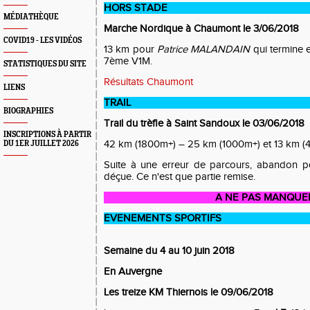
HORS STADE
MÉDIATHÈQUE
Marche Nordique à Chaumont le 3/06/2018
COVID19 - LES VIDÉOS
13 km pour
Patrice MALANDAIN
qui termine e
7ème V1M.
STATISTIQUES DU SITE
Résultats Chaumont
LIENS
TRAIL
BIOGRAPHIES
Trail du trèfle à Saint Sandoux le 03/06/2018
INSCRIPTIONS À PARTIR
42 km (1800m+) – 25 km (1000m+) et 13 km (
DU 1ER JUILLET 2026
Suite à une erreur de parcours, abandon 
déçue. Ce n'est que partie remise.
A NE PAS MANQUE
EVENEMENTS SPORTIFS
Semaine du 4 au 10 juin 2018
En Auvergne
Les treize KM Thiernois le 09/06/2018