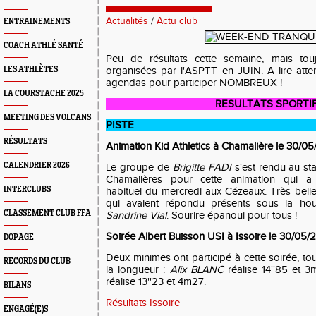
Actualités
/
Actu club
ENTRAINEMENTS
COACH ATHLÉ SANTÉ
Peu de résultats cette semaine, mais touj
LES ATHLÈTES
organisées par l'ASPTT en JUIN. A lire atten
agendas pour participer NOMBREUX !
LA COURSTACHE 2025
RESULTATS SPORTI
MEETING DES VOLCANS
PISTE
RÉSULTATS
Animation Kid Athletics à Chamalière le 30/05
CALENDRIER 2026
Le groupe de
Brigitte FADI
s'est rendu au st
Chamalières pour cette animation qui a 
INTERCLUBS
habituel du mercredi aux Cézeaux. Très belle
qui avaient répondu présents sous la ho
CLASSEMENT CLUB FFA
Sandrine Vial
. Sourire épanoui pour tous !
Soirée Albert Buisson USI à Issoire le 30/05/
DOPAGE
Deux minimes ont participé à cette soirée, to
RECORDS DU CLUB
la longueur :
Alix BLANC
réalise 14''85 et 
réalise 13''23 et 4m27.
BILANS
Résultats Issoire
ENGAGÉ(E)S