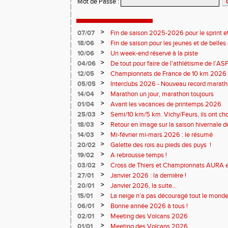
Mot de Passe
:
>
07/07
Fin de saison 2025-2026 pour le sprint et
>
18/06
Fin de saison pour les jeunes et de belles
>
10/06
Un week-end réservé à la piste
>
04/06
De tout pour faire de l'athlétisme de l’A
monde souriant
>
12/05
Championnats de France de 10 km 2026 
Soirées piste
>
05/05
Interclubs 2026 - Nouveau record marat
résultats
>
14/04
Marathon un jour, marathon toujours
>
01/04
Avant les vacances de printemps 2026
>
25/03
Semi/10 km/5 km. Vichy/Feurs, ils ont choi
>
18/03
Retour en image sur la saison hivernale d
>
14/03
Mi-février mi-mars 2026 : le résumé
>
20/02
Galette des rois au pieds des puys !
>
19/02
A rebrousse temps !
>
03/02
Cross de Thiers et Championnats AURA e
>
27/01
Janvier 2026 : la dernière !
>
20/01
Janvier 2026, la suite...
>
15/01
La neige n’a pas découragé tout le monde
>
06/01
Bonne année 2026 à tous !
>
02/01
Meeting des Volcans 2026
>
01/01
Meeting des Volcans 2026