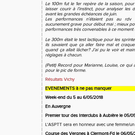
Le 100m fut le 1er repère de la saison, pour 
laisser courir à l’instinct, pour analyser les
avant les grandes échéances de juin.
Les performances n’étaient pas au rdv 
aucunement grave pour début mai ; mieux pou
performances très convenables à ce moment d
Le 300m était le test lactique pour les spri
ils savaient que ça aller faire mal et craque
quand ça allait lâcher? J’ai pu le voir et mai
réglages à chacun.
(Petit) Record pour Marianne, Louise, ce qui
pour le pic de forme.
Résultats Vichy
EVENEMENTS à ne pas manquer
Week-end du 5 au 6/05/2018
En Auvergne
Premier tour des Interclubs à
Aubière le 05/0
L'AS
PTT sera en honneur avec une femme/un 
Course des Vergnes à Clermont-Fd le 06/05/