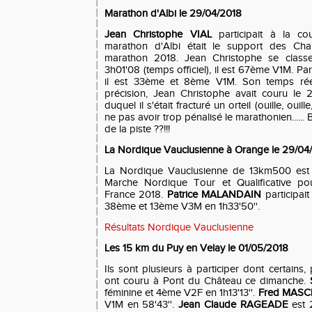
Marathon d'Albi le 29/04/2018
Jean Christophe VIAL
participait à la c
marathon d'Albi était le support des Ch
marathon 2018. Jean Christophe se class
3h01'08 (temps officiel), il est 67ème V1M. Pa
il est 33ème et 8ème V1M. Son temps rée
précision, Jean Christophe avait couru le 2
duquel il s'était fracturé un orteil (ouille, ouill
ne pas avoir trop pénalisé le marathonien...... 
de la piste ??!!!
La Nordique Vauclusienne à Orange le 29/04
La Nordique Vauclusienne
de
13km500
es
Marche Nordique Tour et Qualificative p
France 2018.
Patrice MALANDAIN
participait
38ème et 13ème V3M en 1h33'50''.
Résultats Nordique Vauclusienne
Les 15 km du Puy en Velay le 01/05/2018
Ils sont plusieurs à participer dont certains
ont couru à Pont du Château ce dimanche.
féminine et 4ème V2F en 1h13'13''.
Fred MAS
V1M en 58'43''.
Jean Claude RAGEADE
est 