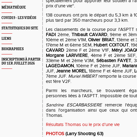
spécialement pour apporter leur soutien à l'
prix d'une vie''.
MÉDIATHÈQUE
138 coureurs ont pris le départ du 5,3 km à 1
COVID19 - LES VIDÉOS
plus tard par 350 marcheurs pour 3,3 km.
STATISTIQUES DU SITE
Les classements de la course pour l'ASPTT s
FADI
2ème,
Thibault CAVARD
, 9ème et 3è
LIENS
10ème et 2ème V1M,
Olivier BRIAT
, 13ème et
17ème M et 6ème SEM,
Hubert COITOUT
, 1
BIOGRAPHIES
CAVARD
2ème F et 2ème V1F,
Méryl JOAQ
Morgane LARIVIERE
, 4ème F et 2ème SEF
INSCRIPTIONS À PARTIR
33ème M et 2ème V3M,
Sébastien FAYET
, 
DU 1ER JUILLET 2026
LAGEDAMON
, 10ème F et 2ème JUF,
Marian
JUF,
Jeanne MOREL
, 18ème F et 4ème JUF,
L
7ème JUF.
Muriel IMBERT
remporte la course
est 1ère V2F.
Parmi les marcheurs, se trouvaient ég
personnes liées à l'ASPTT. Impossible de toutes
Sandrine ESCARBASSIERE
remercie l'équi
dans l'organisation ainsi que ceux qui o
Thomas.
Résultats Thomas ou le prix d'une vie
PHOTOS
(Larry Shooting 63)