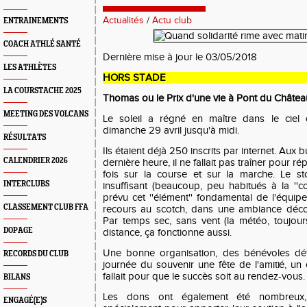
Actualités
/
Actu club
ENTRAINEMENTS
COACH ATHLÉ SANTÉ
Dernière mise à jour le 03/05/2018
LES ATHLÈTES
HORS STADE
LA COURSTACHE 2025
Thomas ou le Prix d'une vie à Pont du Châtea
MEETING DES VOLCANS
Le soleil a régné en maître dans le cie
dimanche 29 avril jusqu'à midi.
RÉSULTATS
Ils étaient déjà 250 inscrits par internet. Aux 
CALENDRIER 2026
dernière heure, il ne fallait pas traîner pour
fois sur la course et sur la marche. Le st
INTERCLUBS
insuffisant (beaucoup, peu habitués à la ''co
prévu cet ''élément'' fondamental de l'équip
CLASSEMENT CLUB FFA
recours au scotch, dans une ambiance décon
Par temps sec, sans vent (la météo, toujour
DOPAGE
distance, ça fonctionne aussi.
Une bonne organisation, des bénévoles dét
RECORDS DU CLUB
journée du souvenir une fête de l'amitié, un c
fallait pour que le succès soit au rendez-vous.
BILANS
Les dons ont également été nombreux, 
ENGAGÉ(E)S