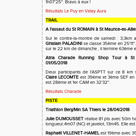
1h07'25''. Bravo à eux !
Résultats Le Puy en Velay Aura
TRAIL
A l'assaut du St ROMAIN à St Maurice-es-Alli
Sur le contre-la-montre de samedi : 3,3km 
Ghislain PALADINI
se classe 35ème en 25'11''.
sur le 22 km de dimanche ; il termine 63ème e
Atria Charade Running Shop Tour à St
01/05/2018
Deux participants de l'ASPTT sur ce 8 km s
Claire LECOMTE
est 39ème et 3ème SEF en 3
est 28ème et 1er CAM en 32'32''.
Résultats Charade
PISTE
Triathlon Benj/Min SA Thiers le 28/04/2018
Julie DUMOUSSET
réalise 81 pts avec 50m hai
longueur,4m07 (NC) et javelot, 13m45. Elle es
Raphaël VILLENET-HAMEL
est 19ème avec 35 