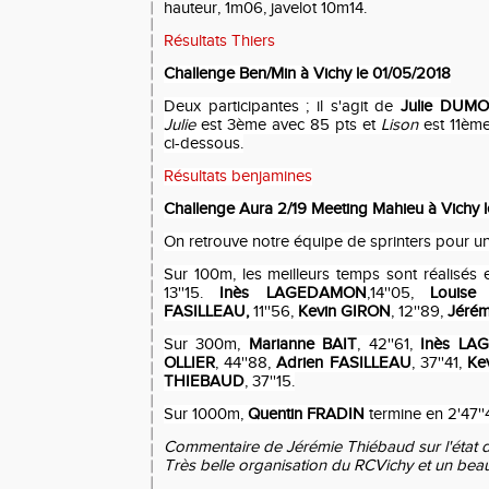
hauteur, 1m06, javelot 10m14.
Résultats Thiers
Challenge Ben/Min à Vichy le 01/05/2018
Deux participantes ; il s'agit de
Julie DUM
Julie
est 3ème avec 85 pts et
Lison
est 11ème
ci-dessous.
Résultats benjamines
Challenge Aura 2/19 Meeting Mahieu à Vichy 
On retrouve notre équipe de sprinters pour une
Sur 100m, les meilleurs temps sont réalisés e
13''15.
Inès LAGEDAMON
,14''05,
Louise
FASILLEAU,
11''56,
Kevin GIRON
, 12''89,
Jéré
Sur 300m,
Marianne BAIT
, 42''61,
Inès LA
OLLIER
, 44''88,
Adrien FASILLEAU
, 37''41,
Ke
THIEBAUD
, 37''15.
Sur 1000m,
Quentin FRADIN
termine en 2'47''
Commentaire de Jérémie Thiébaud sur l'état 
Très belle organisation du RCVichy et un bea