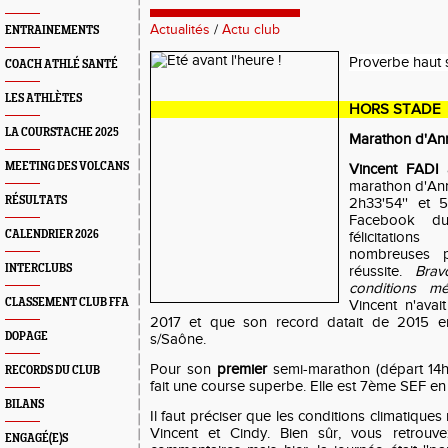
Actualités
/
Actu club
ENTRAINEMENTS
Proverbe haut s
COACH ATHLÉ SANTÉ
LES ATHLÈTES
HORS STADE
LA COURSTACHE 2025
Marathon d'An
MEETING DES VOLCANS
Vincent FADI
marathon d'Ann
RÉSULTATS
2h33'54'' et
Facebook d
CALENDRIER 2026
félicitatio
nombreuses p
INTERCLUBS
réussite.
Brav
conditions mé
CLASSEMENT CLUB FFA
Vincent n'avai
2017 et que son record datait de 2015 en
DOPAGE
s/Saône.
Pour son
premier
semi-marathon (départ 14h30
RECORDS DU CLUB
fait une course superbe. Elle est 7ème SEF en 
BILANS
Il faut préciser que les conditions climatiques
Vincent et Cindy. Bien sûr, vous retrou
ENGAGÉ(E)S