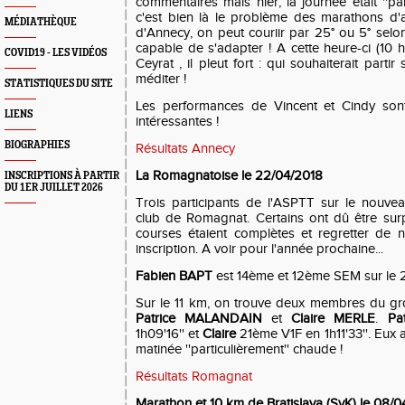
commentaires mais hier, la journée était ''part
c'est bien là le problème des marathons d'avr
MÉDIATHÈQUE
d'Annecy, on peut couriir par 25° ou 5° selon 
capable de s'adapter ! A cette heure-ci (10 
COVID19 - LES VIDÉOS
Ceyrat , il pleut fort : qui souhaiterait parti
méditer !
STATISTIQUES DU SITE
Les performances de Vincent et Cindy sont 
LIENS
intéressantes !
BIOGRAPHIES
Résultats Annecy
La Romagnatoise le 22/04/2018
INSCRIPTIONS À PARTIR
DU 1ER JUILLET 2026
Trois participants de l'ASPTT sur le nouve
club de Romagnat. Certains ont dû être sur
courses étaient complètes et regretter de n
inscription. A voir pour l'année prochaine...
Fabien BAPT
est 14ème et 12ème SEM sur le 2
Sur le 11 km, on trouve deux membres du g
Patrice MALANDAIN
et
Claire MERLE
.
Pat
1h09'16'' et
Claire
21ème V1F en 1h11'33''. Eux au
matinée ''particulièrement'' chaude !
Résultats Romagnat
Marathon et 10 km de Bratislava (SvK) le 08/