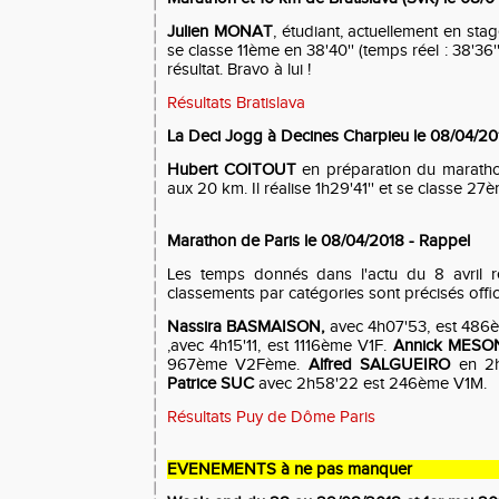
Julien MONAT
, étudiant, actuellement en stag
se classe 11ème en 38'40'' (temps réel : 38'36''
résultat. Bravo à lui !
Résultats Bratislava
La Deci Jogg à Decines Charpieu le 08/04/20
Hubert COITOUT
en préparation du maratho
aux 20 km. Il réalise 1h29'41'' et se classe 2
Marathon de Paris le 08/04/2018 - Rappel
Les temps donnés dans l'actu du 8 avril re
classements par catégories sont précisés offic
Nassira B
ASMAISON,
avec 4h07'53, est 486
,avec 4h15'11, est 1116ème V1F.
Annick M
ESO
967ème V2Fème.
Alfred S
ALGUEIRO
en 2h
Patrice SUC
avec 2h58'22 est 246ème V1M.
Résultats Puy de Dôme Paris
EVENEMENTS à ne pas manquer