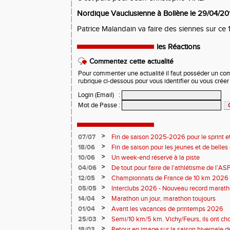
Nordique Vauclusienne à Bollène le 29/04/20
Patrice Malandain va faire des siennes sur ce 
les Réactions
Commentez cette actualité
Pour commenter une actualité il faut posséder un compt
rubrique ci-dessous pour vous identifier ou vous crée
Login (Email)
:
Mot de Passe
:
>
07/07
Fin de saison 2025-2026 pour le sprint et
>
18/06
Fin de saison pour les jeunes et de belles
>
10/06
Un week-end réservé à la piste
>
04/06
De tout pour faire de l'athlétisme de l’A
monde souriant
>
12/05
Championnats de France de 10 km 2026 
Soirées piste
>
05/05
Interclubs 2026 - Nouveau record marat
résultats
>
14/04
Marathon un jour, marathon toujours
>
01/04
Avant les vacances de printemps 2026
>
25/03
Semi/10 km/5 km. Vichy/Feurs, ils ont choi
>
18/03
Retour en image sur la saison hivernale d