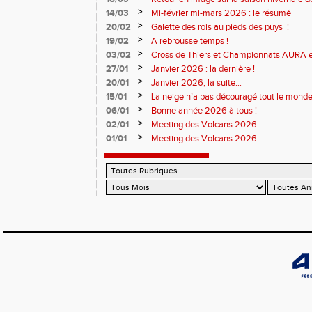
>
14/03
Mi-février mi-mars 2026 : le résumé
>
20/02
Galette des rois au pieds des puys !
>
19/02
A rebrousse temps !
>
03/02
Cross de Thiers et Championnats AURA e
>
27/01
Janvier 2026 : la dernière !
>
20/01
Janvier 2026, la suite...
>
15/01
La neige n’a pas découragé tout le monde
>
06/01
Bonne année 2026 à tous !
>
02/01
Meeting des Volcans 2026
>
01/01
Meeting des Volcans 2026