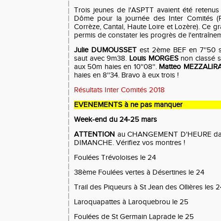
Trois jeunes de l'ASPTT avaient été retenu
Dôme pour la journée des Inter Comités (PD
Corrèze, Cantal, Haute Loire et Lozère). Ce 
permis de constater les progrès de l'entraînem
Julie DUMOUSSET
est 2ème BEF en 7''50 su
saut avec 9m38.
Louis MORGES
non classé s
aux 50m haies en 10''08''.
Matteo MEZZALIR
haies en 8''34. Bravo à eux trois !
Résultats Inter Comités 2018
EVENEMENTS à ne pas manquer
Week-end du 24-25 mars
ATTENTION
au CHANGEMENT D'HEURE dans
DIMANCHE. Vérifiez vos montres !
Foulées Trévoloises le 24
38ème Foulées vertes à Désertines le 24
Trail des Piqueurs à St Jean des Ollières les 
Laroquapattes à Laroquebrou le 25
Foulées de St Germain Laprade le 25