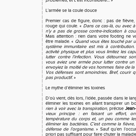
problèmes, et c’est inconsidéré…
»
L’armée se la coule douce
Premier cas de figure, donc : pas de fièvre,
rouge qui coule. «
Dans ce cas-là, ou avec à la
n’y a pas de grosse contre-indication à cou
Mais attention : rien dans votre footing ne 
être malade. «
Quand vous êtes touché par un 
système immunitaire est mis à contribution
activité physique et plus vous limitez les ca
lutter contre l’infection. Vous détournez so
vous aviez une armée pour lutter contre un 
envoyiez la moitié de vos hommes faire de la
Vos défenses sont amoindries. Bref, courir 
pas productif.
»
Le mythe d’éliminer les toxines
D’où vient, dès lors, l’idée, passée dans le 
éliminer les toxines en allant transpirer un
rien à voir avec la transpiration
, précise
Jean-
vieux principe : en faisant un effort, o
température du corps et, un peu comme les 
éliminer les bactéries. C’est comme la fièvr
défense de l’organisme.
» Sauf qu’en l’occu
priori pas suffisant pour faire chuter la maladie