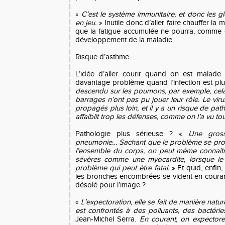
«
C’est le système immunitaire, et donc les gl
en jeu.
» Inutile donc d’aller faire chauffer la 
que la fatigue accumulée ne pourra, comme on
développement de la maladie.
Risque d’asthme
L’idée d’aller courir quand on est malade
davantage problème quand l’infection est plu
descendu sur les poumons, par exemple, cela 
barrages n’ont pas pu jouer leur rôle. Le viru
propagés plus loin, et il y a un risque de pat
affaiblit trop les défenses, comme on l’a vu tou
Pathologie plus sérieuse ? «
Une gross
pneumonie… Sachant que le problème se pro
l’ensemble du corps, on peut même connaîtr
sévères comme une myocardite, lorsque le v
problème qui peut être fatal.
» Et quid, enfin
les bronches encombrées se vident en courant
désolé pour l’image ?
«
L’expectoration, elle se fait de manière natu
est confrontés à des polluants, des bactérie
Jean-Michel Serra.
En courant, on expector