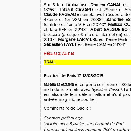
S
ur 5 km,
l'Aulnatoise,
Damien CANAL
est 
18'36''.
Thibaut CAVARD
est 29ème et 5èm
Claude RAGEADE
semble avoir récupéré de s
47ème et 1er V3M en 20'36''.
Sandrine 
féminine et 4ème V1F en 20'40''.
Melissa OU
et 1ère SEF en 22'43''.
Albert SALGUEIRO
q
blessure (presque 6 mois d'interruption) e
23'37''.
Morgane LARIVIERE
est 11ème féminin
Sébastien FAYET
est 8ème CAM en 24'04''.
Résultats Aulnat
TRAIL
Eco-trail de Paris 17-18/03/2018
Gaëlle DECORSE
remporte son premier 80 km 
main dans la main avec
Sylvaine Cussot.
La b
eu raison de leur détermination et n'ont pas
arrivée, magnifique sourire !
Commentaire de Gaëlle :
Sur mon petit nuage
Victoire avec Sylvaine sur l'écotrail de Paris
boue jusqu'aux tibias pendant 7h34 on ador