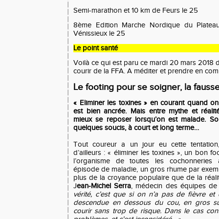
Semi-marathon et 10 km de Feurs le 25
8ème Edition Marche Nordique du Platea
Vénissieux le 25
Le point santé
Voilà ce qui est paru
ce mardi 20 mars 2018 d
courir de la FFA. A méditer et prendre en com
Le footing pour se soigner, la faus
« Eliminer les toxines » en courant quand on
est bien ancrée. Mais entre mythe et réalité, 
mieux se reposer lorsqu’on est malade. So
quelques soucis, à court et long terme…
Tout coureur a un jour eu cette tentation
d’ailleurs : « éliminer les toxines », un bon fo
l’organisme de toutes les cochonneries
épisode de maladie, un gros rhume par exempl
plus de la croyance populaire que de la réalit
J
ean-Michel Serra
, médecin des équipes de 
vérité, c’est que si on n’a pas de fièvre et
descendue en dessous du cou, en gros su
courir sans trop de risque. Dans le cas con