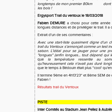
longtemps de mon premier 80km
d
ont
les bois !
Ergysport Trail du ventoux le 18/03/2018
Fabien DEMURE
a choisi pour cette année 
longues distances et de privilégier le trail. Il 
Extrait d'un de ses commentaires :
Avec une start-liste quasiment digne d'un 
trail du Ventoux s'annon
çait
comme un test in
saison. L'idéal pour se jauger pour une pr
"longues" (enfin longues... tout dépend qui l
que
la température ressentie au som
qu'heureusement cela n'avait pas duré long
que le temps à Bédouin était plus ''cool' qu'en 
Il termine 9ème en 4h13'23'' et 8ème SEM de 
Fabien !
Résultats trail du Ventoux
PISTE
Inter Comités au Stadium Jean Pellez à Aubièr