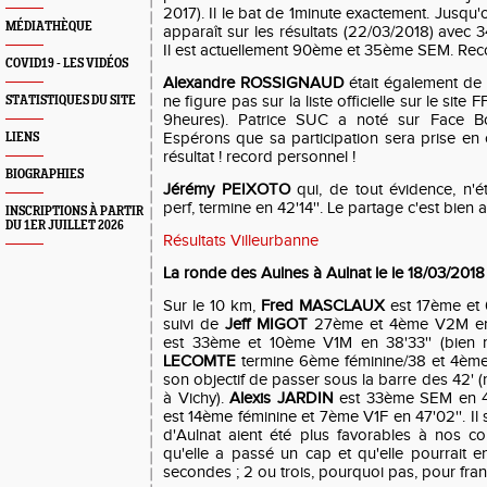
2017). Il le bat de 1minute exactement. Jusqu'où
MÉDIATHÈQUE
apparaît sur les résultats (22/03/2018) avec 34'
Il est actuellement 90ème et 35ème SEM. Rec
COVID19 - LES VIDÉOS
Alexandre ROSSIGNAUD
était également de l
ne figure pas sur la liste officielle sur le site
STATISTIQUES DU SITE
9heures). Patrice SUC a noté sur Face Bo
Espérons que sa participation sera prise en
LIENS
résultat ! record personnel !
BIOGRAPHIES
Jérémy PEIXOTO
qui, de tout évidence, n'ét
perf, termine en 42'14''. Le partage c'est bien a
INSCRIPTIONS À PARTIR
DU 1ER JUILLET 2026
Résultats Villeurbanne
La ronde des Aulnes à Aulnat le le 18/03/2018
Sur le 10 km,
Fred MASCLAUX
est 17ème et 6
suivi de
Jeff MIGOT
27ème et 4ème V2M en
est 33ème et 10ème V1M en 38'33'' (bien m
LECOMTE
termine 6ème féminine/38 et 4ème 
son objectif de passer sous la barre des 42' (ra
à Vichy).
Alexis JARDIN
est 33ème SEM en 4
est 14ème féminine et 7ème V1F en 47'02''. Il
d'Aulnat aient été plus favorables à nos c
qu'elle a passé un cap et qu'elle pourrait 
secondes ; 2 ou trois, pourquoi pas, pour fran