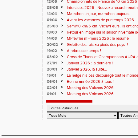
monde souriant
>
12/05
Championnats de France de 10 km 2026 
Soirées piste
>
05/05
Interclubs 2026 - Nouveau record marat
résultats
>
14/04
Marathon un jour, marathon toujours
>
01/04
Avant les vacances de printemps 2026
>
25/03
Semi/10 km/5 km. Vichy/Feurs, ils ont choi
>
18/03
Retour en image sur la saison hivernale d
>
14/03
Mi-février mi-mars 2026 : le résumé
>
20/02
Galette des rois au pieds des puys !
>
19/02
A rebrousse temps !
>
03/02
Cross de Thiers et Championnats AURA e
>
27/01
Janvier 2026 : la dernière !
>
20/01
Janvier 2026, la suite...
>
15/01
La neige n’a pas découragé tout le monde
>
06/01
Bonne année 2026 à tous !
>
02/01
Meeting des Volcans 2026
>
01/01
Meeting des Volcans 2026