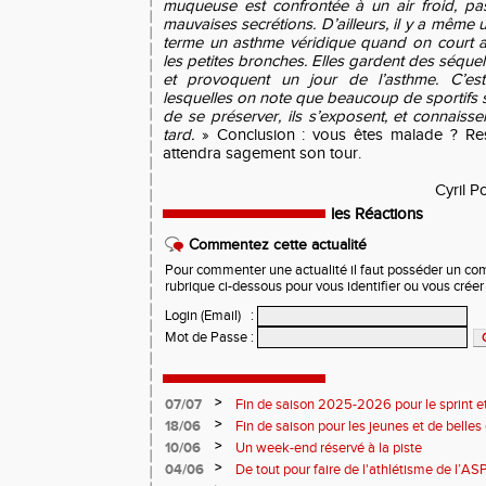
muqueuse est confrontée à un air froid, pa
mauvaises secrétions. D’ailleurs, il y a même
terme un asthme véridique quand on court a
les petites bronches. Elles gardent des séquell
et provoquent un jour de l’asthme. C’es
lesquelles on note que beaucoup de sportifs s
de se préserver, ils s’exposent, et connaiss
tard.
» Conclusion : vous êtes malade ? Rest
attendra sagement son tour.
Cyril P
les Réactions
Commentez cette actualité
Pour commenter une actualité il faut posséder un compt
rubrique ci-dessous pour vous identifier ou vous crée
Login (Email)
:
Mot de Passe
:
>
07/07
Fin de saison 2025-2026 pour le sprint et
>
18/06
Fin de saison pour les jeunes et de belles
>
10/06
Un week-end réservé à la piste
>
04/06
De tout pour faire de l'athlétisme de l’A