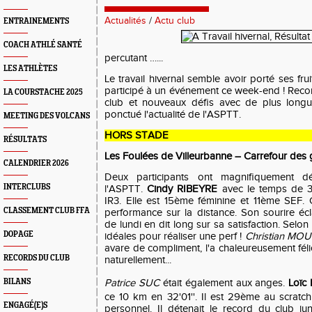
Actualités
/
Actu club
ENTRAINEMENTS
COACH ATHLÉ SANTÉ
percutant …...
LES ATHLÈTES
Le
travail hivernal
semble avoir porté ses fru
participé à un événement ce week-end ! Reco
LA COURSTACHE 2025
club et nouveaux défis avec de plus longue
ponctué l'actualité de l'ASPTT.
MEETING DES VOLCANS
HORS STADE
RÉSULTATS
Les Foulées de Villeurbanne – Carrefour des 
CALENDRIER 2026
Deux participants ont magnifiquement d
INTERCLUBS
l'ASPTT.
Cindy RIBEYRE
avec le temps de 39
IR3.
Elle est
15ème féminine et
11ème SEF.
C
CLASSEMENT CLUB FFA
performance sur la distance. Son sourire éc
de lundi en dit long sur sa satisfaction.
Selon 
DOPAGE
idéales pour réaliser une perf !
Christian MO
avare de compliment, l'a chaleureusement félicit
RECORDS DU CLUB
naturellement...
BILANS
Patrice SUC
ét
ait également aux anges.
Loï
ce 10 km en 32'01''. Il est 29ème au scratch
ENGAGÉ(E)S
personnel.
Il détenait le record du club jun