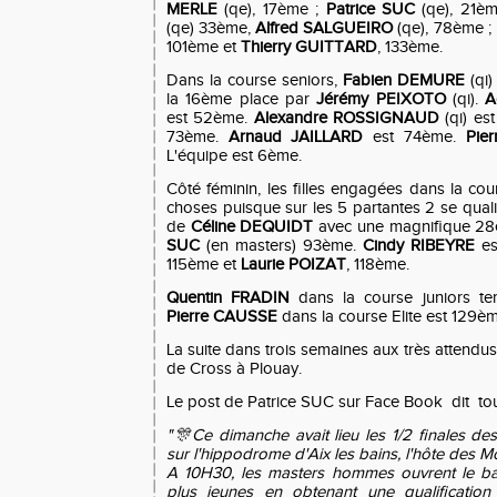
MERLE
(qe), 17ème ;
Patrice SUC
(qe), 21è
(qe) 33ème,
Alfred SALGUEIRO
(qe), 78ème ;
101ème et
Thierry GUITTARD
, 133ème.
Dans la course seniors,
Fabien DEMURE
(qi)
la 16ème place par
Jérémy PEIXOTO
(qi).
A
est 52ème.
Alexandre ROSSIGNAUD
(qi) e
73ème.
Arnaud JAILLARD
est 74ème.
Pie
L'équipe est 6ème.
Côté féminin, les filles engagées dans la cour
choses puisque sur les 5 partantes 2 se qualifie
de
Céline
DEQUIDT
avec une magnifique 28
SUC
(en masters) 93ème.
Cindy RIBEYRE
es
115ème et
Laurie POIZAT
, 118ème.
Quentin FRADIN
dans la course juniors te
Pierre CAUSSE
dans la course
Elite est 129è
La suite dans trois semaines aux très attend
de Cross à Plouay.
Le post de Patrice SUC sur Face Book dit tout
"
🎊
Ce dimanche avait lieu les 1/2 finales de
sur l'hippodrome d'Aix les bains, l'hôte des 
A 10H30, les masters hommes ouv
rent le b
plus jeunes en obtenant une qualification