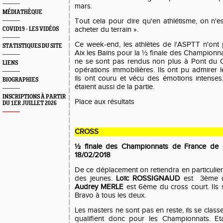
mars.
MÉDIATHÈQUE
Tout cela pour dire qu'en athlétisme, on n'e
acheter du terrain ».
COVID19 - LES VIDÉOS
Ce week-end, les athlètes de l'ASPTT n'ont 
STATISTIQUES DU SITE
Aix les Bains pour la ½ finale des Championna
ne se sont pas rendus non plus à Pont du C
LIENS
opérations immobilières. Ils ont pu admirer 
ils ont couru et vécu des émotions intenses.
BIOGRAPHIES
étaient aussi de la partie.
INSCRIPTIONS À PARTIR
Place aux résultats
DU 1ER JUILLET 2026
CROSS
½ finale des Championnats de France de C
18/02/2018
De ce déplacement on retiendra en particulie
des jeunes.
Lo
ï
c ROSSIGNAUD
est 3ème de
Audrey MERLE
est 6ème du cross court. Ils se
Bravo à tous les deux.
Les masters ne sont pas en reste, ils se clas
qualifient donc pour les Championnats. Et