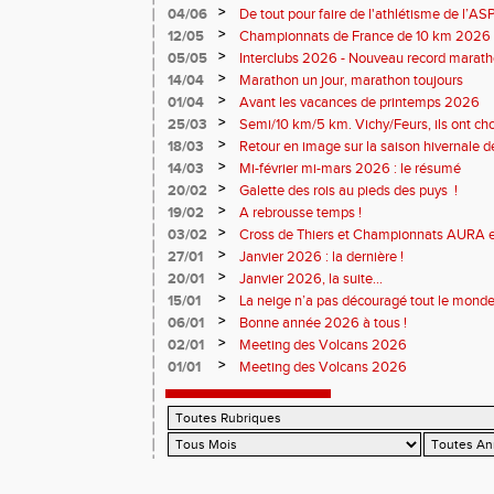
>
04/06
De tout pour faire de l'athlétisme de l’A
monde souriant
>
12/05
Championnats de France de 10 km 2026 
Soirées piste
>
05/05
Interclubs 2026 - Nouveau record marat
résultats
>
14/04
Marathon un jour, marathon toujours
>
01/04
Avant les vacances de printemps 2026
>
25/03
Semi/10 km/5 km. Vichy/Feurs, ils ont choi
>
18/03
Retour en image sur la saison hivernale d
>
14/03
Mi-février mi-mars 2026 : le résumé
>
20/02
Galette des rois au pieds des puys !
>
19/02
A rebrousse temps !
>
03/02
Cross de Thiers et Championnats AURA e
>
27/01
Janvier 2026 : la dernière !
>
20/01
Janvier 2026, la suite...
>
15/01
La neige n’a pas découragé tout le monde
>
06/01
Bonne année 2026 à tous !
>
02/01
Meeting des Volcans 2026
>
01/01
Meeting des Volcans 2026