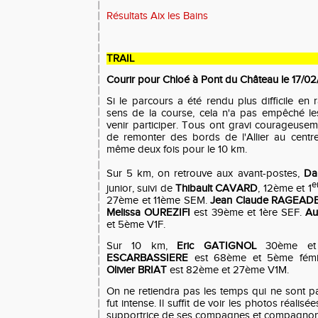
Résultats Aix les Bains
TRAIL
Courir pour Chloé à Pont du Château le 17/0
Si le parcours a été rendu plus difficile e
sens de la course, cela n'a pas empêché le
venir participer. Tous ont gravi courageusem
de remonter des bords de l'Allier au cent
même deux fois pour le 10 km.
Sur 5 km, on retrouve aux avant-postes,
Da
e
junior, suivi de
Thibault CAVARD
, 12ème et 1
27ème et 11ème SEM.
Jean Claude RAGEAD
Melissa OUREZIFI
est 39ème et 1ère SEF.
Au
et 5ème V1F.
Sur 10 km,
Eric GATIGNOL
30ème et
ESCARBASSIERE
est 68ème et 5ème fémin
Olivier BRIAT
est 82ème et 27ème V1M.
On ne retiendra pas les temps qui ne sont pas 
fut intense. Il suffit de voir les photos réalisé
supportrice de ses compagnes et compagnons