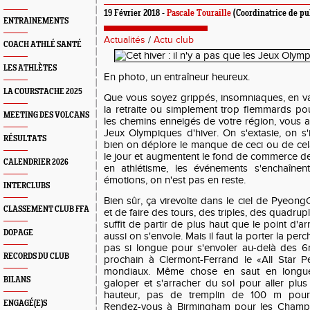
19 Février 2018 -
Pascale Touraille
(Coordinatrice de pu
ENTRAINEMENTS
Actualités
/
Actu club
COACH ATHLÉ SANTÉ
LES ATHLÈTES
En photo, un entraîneur heureux.
LA COURSTACHE 2025
Que vous soyez grippés, insomniaques, en v
la retraite ou simplement trop flemmards pou
MEETING DES VOLCANS
les chemins enneigés de votre région, vous a
Jeux Olympiques d'hiver. On s'extasie, on s'i
RÉSULTATS
bien on déplore le manque de ceci ou de cel
le jour et augmentent le fond de commerce d
CALENDRIER 2026
en athlétisme, les événements s'enchaînen
émotions, on n'est pas en reste.
INTERCLUBS
Bien sûr, ça virevolte dans le ciel de Pyeong
CLASSEMENT CLUB FFA
et de faire des tours, des triples, des quadrupl
suffit de partir de plus haut que le point d'ar
DOPAGE
aussi on s'envole. Mais il faut la porter la perc
pas si longue pour s'envoler au-delà des 6
RECORDS DU CLUB
prochain à Clermont-Ferrand le «All Star P
mondiaux. Même chose en saut en longueur 
BILANS
galoper et s'arracher du sol pour aller plus
hauteur, pas de tremplin de 100 m pour 
ENGAGÉ(E)S
Rendez-vous à Birmingham pour les Champ