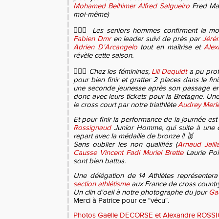
Mohamed Belhimer
Alfred Salgueiro
Fred Mas
moi-même)
🏃🏻‍♂️
Les seniors hommes confirment la mo
Fabien Dmr
en leader suivi de près par
Jéré
Adrien D'Arcangelo
tout en maîtrise et
Alex
révèle cette saison.
🏃🏻‍♀️
Chez les féminines,
Lili Dequidt
a pu prof
pour bien finir et gratter 2 places dans le fin
une seconde jeunesse après son passage en 
donc avec leurs tickets pour la Bretagne. Une
le cross court par notre triathlète
Audrey Merl
Et pour finir la performance de la journée est
Rossignaud
Junior Homme, qui suite à une
repart avec la médaille de bronze !!
🥉
Sans oublier les non qualifiés (
Arnaud Jaill
Causse
Vincent Fadi
Muriel Brette
Laurie Po
sont bien battus.
Une délégation de 14 Athlètes représentera
section athlétisme
aux France de cross country
Un clin d'oeil à notre photographe du jour
Ga
Merci à Patrice pour ce "vécu".
Photos Gaëlle DECORSE et Alexandre ROS