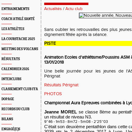
Actualités
/
Actu club
ENTRAINEMENTS
COACH ATHLÉ SANTÉ
LES ATHLÈTES
Sans oublier les retrouvailles des plus jeunes
dignement fêtée après la séance.
LA COURSTACHE 2025
PISTE
MEETING DES VOLCANS
Animation Ecoles d'athlétisme/Poussins ASM à 
RÉSULTATS
13/01/2018
CALENDRIER 2026
Une belle journée pour les jeunes de l'
Pérignat
INTERCLUBS
Résultats Pérignat
CLASSEMENT CLUB FFA
PHOTOS
DOPAGE
Championnat Aura Epreuves combinées à Ly
RECORDS DU CLUB
Jeanne MOREL
se classe 8ème au pentath
un résultat de niveau N3.
BILANS
9''46 - 1m53 - 8m72 - 5m08 - 2'25''03
C'était son deuxième pentathlon dans cette cat
ENGAGÉ(E)S
3039 pts le 2 décembre 2017 à Lyon. Une