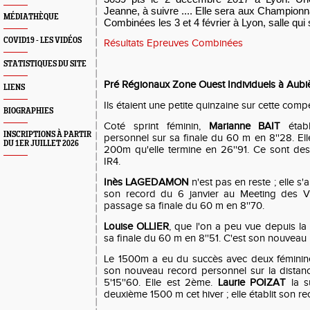
Jeanne, à suivre .... Elle sera aux Champion
MÉDIATHÈQUE
Combinées les 3 et 4 février à Lyon, salle qui 
COVID19 - LES VIDÉOS
Résultats Epreuves Combinées
STATISTIQUES DU SITE
Pré Régionaux Zone Ouest Individuels à Aubiè
LIENS
Ils étaient une petite quinzaine sur cette compé
BIOGRAPHIES
Coté sprint féminin,
Marianne BAIT
étab
INSCRIPTIONS À PARTIR
personnel sur sa finale du 60 m en 8''28. Ell
DU 1ER JUILLET 2026
200m qu'elle termine en 26''91. Ce sont de
IR4.
Inès LAGEDAMON
n'est pas en reste ; elle 
son record du 6 janvier au Meeting des Vo
passage sa finale du 60 m en 8''70.
Louise OLLIER
, que l'on a peu vue depuis la
sa finale du 60 m en 8''51. C'est son nouveau
Le 1500m a eu du succès avec deux fémini
son nouveau record personnel sur la distan
5'15''60. Elle est 2ème.
Laurie POIZAT
la su
deuxième 1500 m cet hiver ; elle établit son r