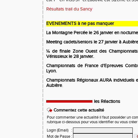
Résultats trail du Sancy
EVENEMENTS à ne pas manquer
La Montagne Percée le 26 janvier en nocturne
Meeting cadets/seniors le 27 janvier à Aubière
¼ de finale Zone Ouest des Championnat
Vénissieux le 28 janvier.
Championnats de France d'Epreuves Combiné
Lyon.
Championnats
Régionaux
AURA individuels en
Aubière
.
les Réactions
Commentez cette actualité
Pour commenter une actualité il faut posséder un compt
rubrique ci-dessous pour vous identifier ou vous crée
Login (Email)
:
Mot de Passe
: