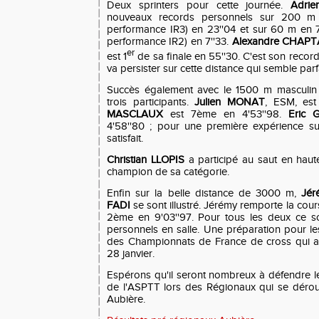
Deux sprinters pour cette journée.
Adri
nouveaux records personnels sur 200 m
performance IR3) en 23''04 et sur 60 m en 7
performance IR2) en 7''33.
Alexandre CHAPT
er
est 1
de sa finale en 55''30. C'est son recor
va persister sur cette distance qui semble parf
Succès également avec le 1500 m masculin 
trois participants.
Julien MONAT
, ESM, es
MASCLAUX
est 7ème en 4'53''98.
Eric 
4'58''80 ; pour une première expérience sur
satisfait.
Christian LLOPIS
a participé au saut en hauteu
champion de sa catégorie.
Enfin sur la belle distance de 3000 m,
Jé
FADI
se sont illustré. Jérémy remporte la cour
2ème en 9'03''97. Pour tous les deux ce s
personnels en salle. Une préparation pour l
des Championnats de France de cross qui au
28 janvier.
Espérons qu'il seront nombreux à défendre le
de l'ASPTT lors des Régionaux qui se déroule
Aubière.