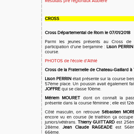
Résultats pré régionaux Aubière
CROSS
Cross Départemental de Riom le 07/01/2018
Parmi les jeunes présents au Cross de R
participation d'une benjamine :
Lison PERRI
course.
PHOTOS de l'école d'Athlé
Cross de la Fraternelle de Chateau-Gaillard à 
Lison PERRIN
était présente sur la course ben
57ème place. Un poussin avait également fai
JOFFRE
qui se classe 10ème.
Mériem MOURET
dont on connaît la pass
présente dans la course féminine ; elle est 12
Côté masculin, on retrouve
Sébastien MO
encore vu en course (le triathlon ça occupe 
juniors/vétérans.
Thierry GUITTARD
est 25è
28ème.
Jean Claude RAGEADE
est 56è
66ème.