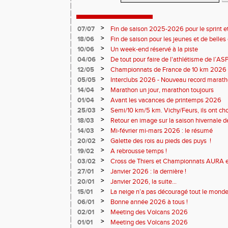
>
07/07
Fin de saison 2025-2026 pour le sprint et
>
18/06
Fin de saison pour les jeunes et de belles
>
10/06
Un week-end réservé à la piste
>
04/06
De tout pour faire de l'athlétisme de l’A
monde souriant
>
12/05
Championnats de France de 10 km 2026 
Soirées piste
>
05/05
Interclubs 2026 - Nouveau record marat
résultats
>
14/04
Marathon un jour, marathon toujours
>
01/04
Avant les vacances de printemps 2026
>
25/03
Semi/10 km/5 km. Vichy/Feurs, ils ont choi
>
18/03
Retour en image sur la saison hivernale d
>
14/03
Mi-février mi-mars 2026 : le résumé
>
20/02
Galette des rois au pieds des puys !
>
19/02
A rebrousse temps !
>
03/02
Cross de Thiers et Championnats AURA e
>
27/01
Janvier 2026 : la dernière !
>
20/01
Janvier 2026, la suite...
>
15/01
La neige n’a pas découragé tout le monde
>
06/01
Bonne année 2026 à tous !
>
02/01
Meeting des Volcans 2026
>
01/01
Meeting des Volcans 2026