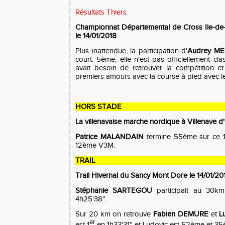
Résultats Thiers
Championnat Départemental de Cross Ile-de
le 14/01/2018
Plus inattendue, la participation d'
Audrey ME
court. 5ème, elle n'est pas officiellement cla
avait besoin de retrouver la compétition 
premiers amours avec la course à pied avec l
HORS STADE
La villenavaise marche nordique à Villenave d
Patrice MALANDAIN
termine 55ème sur ce 15
12ème V3M.
TRAIL
Trail Hivernal du Sancy Mont Dore le 14/01/20
Stéphanie SARTEGOU
participait au 30km
4h25'38''.
Sur 20 km on retrouve
Fabien DEMURE
et
L
er
est 1
en 1h33'31'' et Ludovic est 52ème et 3