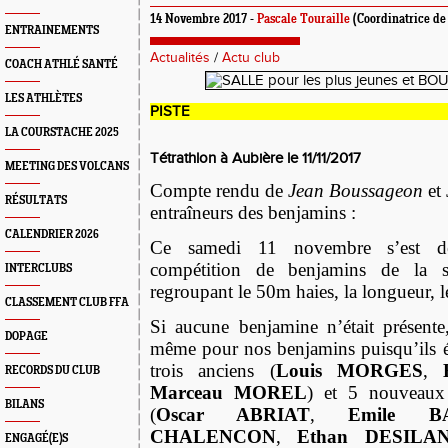
14 Novembre 2017 -
Pascale Touraille
(Coordinatrice de
ENTRAINEMENTS
Actualités
/
Actu club
COACH ATHLÉ SANTÉ
LES ATHLÈTES
PISTE
LA COURSTACHE 2025
Tétrathlon à Aubière le 11/11/2017
MEETING DES VOLCANS
Compte rendu de
Jean Boussageon
et
RÉSULTATS
entraîneurs des benjamins :
CALENDRIER 2026
Ce samedi 11 novembre s’est dé
compétition de benjamins de la sa
INTERCLUBS
regroupant le 50m haies, la longueur, 
CLASSEMENT CLUB FFA
Si aucune benjamine n’était présente,
DOPAGE
même pour nos benjamins puisqu’ils ét
trois anciens (
Louis MORGES
,
RECORDS DU CLUB
Marceau
MOREL
) et 5 nouveaux 
BILANS
(
Oscar ABRIAT
,
Emile B
CHALENCON
,
Ethan DESILAN
ENGAGÉ(E)S