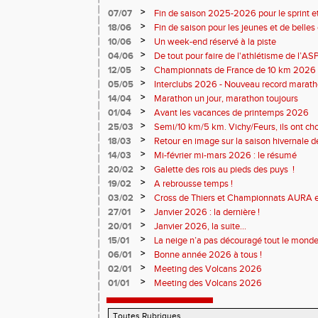
>
07/07
Fin de saison 2025-2026 pour le sprint et
>
18/06
Fin de saison pour les jeunes et de belles
>
10/06
Un week-end réservé à la piste
>
04/06
De tout pour faire de l'athlétisme de l’A
monde souriant
>
12/05
Championnats de France de 10 km 2026 
Soirées piste
>
05/05
Interclubs 2026 - Nouveau record marat
résultats
>
14/04
Marathon un jour, marathon toujours
>
01/04
Avant les vacances de printemps 2026
>
25/03
Semi/10 km/5 km. Vichy/Feurs, ils ont choi
>
18/03
Retour en image sur la saison hivernale d
>
14/03
Mi-février mi-mars 2026 : le résumé
>
20/02
Galette des rois au pieds des puys !
>
19/02
A rebrousse temps !
>
03/02
Cross de Thiers et Championnats AURA e
>
27/01
Janvier 2026 : la dernière !
>
20/01
Janvier 2026, la suite...
>
15/01
La neige n’a pas découragé tout le monde
>
06/01
Bonne année 2026 à tous !
>
02/01
Meeting des Volcans 2026
>
01/01
Meeting des Volcans 2026