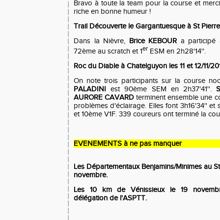
Bravo à toute la team pour la course et mer
riche en bonne humeur !
Trail Découverte le Gargantuesque à St Pierre 
Dans la Nièvre,
Brice KEBOUR
a participé 
er
72ème au scratch et 1
ESM en 2h28'14''.
Roc du Diable à Chatelguyon les 11 et 12/11/20
On note trois participants sur la course n
PALADINI
est 90ème SEM en 2h37'41''.
AURORE CAVARD
terminent ensemble une c
problèmes d'éclairage. Elles font 3h16'34'' e
et 10ème V1F. 339 coureurs ont terminé la cou
EVENEMENTS à ne pas manquer
Les Départementaux Benjamins/Minimes au Sta
novembre.
Les 10 km de Vénissieux le 19 novembr
délégation de l'ASPTT.