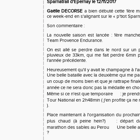
Sparnatrail d'Epernay le 12/11/2017
Gaëlle DECORSE
a bien débuté cette 1ère 
ce week-end en s'alignant sur le « p'tiot Sparn
Son commentaire :
La nouvelle saison est lancée : 1ère manc
Team Provence Endurance.
On est allé se perdre dans le nord sur un
pluvieux de 33km, qui me fait perdre 6min 
l'année précédente.
Heureusement qu'il y avait le champagne à l'ar
Une belle bataille avec la deuxième qui me pa
un coup de moins bien et que je rattrape fi
année ce ne sera donc pas la médaille en ch
Même si ce n'est que temporaire
: je prend
Tour National en 2h48min ( j'en profite ça n
).
Place maintenant à l'organisation du prochain 
plus chaud (à peine hein?)
: départ d
marathon des sables au Perou
Une belle a
?