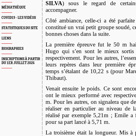
SILVA
) sous le regard de certain
MÉDIATHÈQUE
accompagner.
COVID19 - LES VIDÉOS
Côté ambiance, celle-ci a été parfait
constitué un vrai petit groupe soudé, c
STATISTIQUES DU SITE
bonnes choses dans la suite.
LIENS
La première épreuve fut le 50 m hai
BIOGRAPHIES
Hugo qui s’en sont le mieux sortis
respectivement. Pour les autres, l’essen
INSCRIPTIONS À PARTIR
DU 1ER JUILLET 2026
leur
s
repère
s
dans leur première épre
temps s’étalant de 10,22 s (pour Ma
Thibaut
)
.
Venait ensuite le poids. Ce sont enc
ont le mieux performé avec respecti
m. Pour les autres, on signalera que de
réaliser en particulier au niveau de 
réalisé par exemple 5,21m ; Emile a 
pour sa part lancé à 5,71 m.
La troisième était la longueur. Mis à