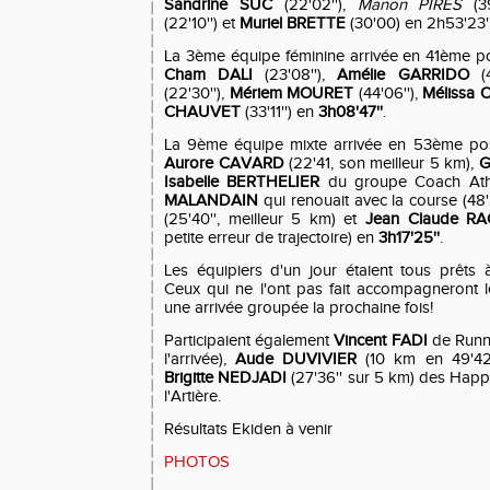
Sandrine SUC
(22'02''),
Manon PIRES
(39
(22'10'') et
Muriel BRETTE
(30'00) en 2h53'23''
La 3ème équipe féminine arrivée en 41ème p
Cham
DALI
(23'08''),
Amélie GARRIDO
(4
(22'30''),
Mériem MOURET
(44'06''),
Mélissa
O
CHAUVET
(33'11'') en
3h08'47''
.
La 9ème équipe mixte arrivée en 53ème pos
Aurore CAVARD
(22'41, son meilleur 5 km),
G
Isabelle BERTHELIER
du groupe Coach Athl
MALANDAIN
qui renouait avec la course (48'
(25'40'', meilleur 5 km)
et
Jean Claude R
petite erreur de trajectoire) en
3h17'25''
.
Les équipiers d'un jour étaient tous prêts à
Ceux qui ne l'ont pas fait accompagneront l
une arrivée groupée la prochaine fois!
Participaient également
Vincent FADI
de Run
l'arrivée),
Aude DUVIVIER
(10 km en 49'42'
Brigitte NEDJADI
(27'36'' sur 5 km) des Hap
l'Artière.
Résultats Ekiden à venir
PHOTOS