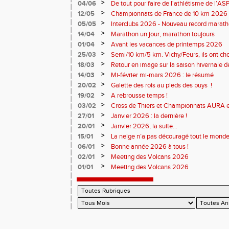
>
04/06
De tout pour faire de l'athlétisme de l’A
monde souriant
>
12/05
Championnats de France de 10 km 2026 
Soirées piste
>
05/05
Interclubs 2026 - Nouveau record marat
résultats
>
14/04
Marathon un jour, marathon toujours
>
01/04
Avant les vacances de printemps 2026
>
25/03
Semi/10 km/5 km. Vichy/Feurs, ils ont choi
>
18/03
Retour en image sur la saison hivernale d
>
14/03
Mi-février mi-mars 2026 : le résumé
>
20/02
Galette des rois au pieds des puys !
>
19/02
A rebrousse temps !
>
03/02
Cross de Thiers et Championnats AURA e
>
27/01
Janvier 2026 : la dernière !
>
20/01
Janvier 2026, la suite...
>
15/01
La neige n’a pas découragé tout le monde
>
06/01
Bonne année 2026 à tous !
>
02/01
Meeting des Volcans 2026
>
01/01
Meeting des Volcans 2026