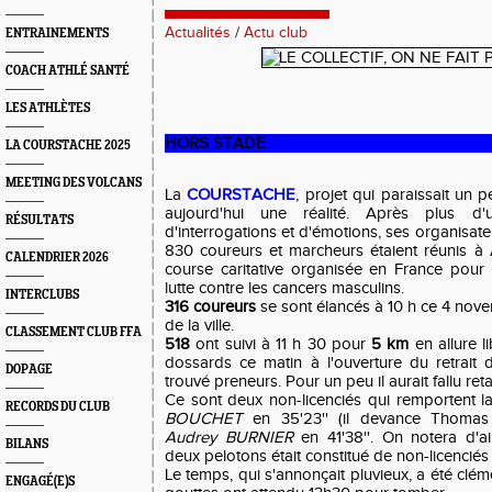
Actualités
/
Actu club
ENTRAINEMENTS
COACH ATHLÉ SANTÉ
LES ATHLÈTES
HORS STADE
LA COURSTACHE 2025
MEETING DES VOLCANS
La
COURSTACHE
, projet qui paraissait un 
aujourd'hui une réalité. Après plus d
RÉSULTATS
d'interrogations et d'émotions, ses organisate
830 coureurs et marcheurs étaient réunis à
CALENDRIER 2026
course caritative organisée en France pour
lutte contre les cancers masculins.
INTERCLUBS
316 coureurs
se sont élancés à 10 h ce 4 no
de la ville.
CLASSEMENT CLUB FFA
518
ont suivi à 11 h 30 pour
5 km
en allure l
dossards ce matin à l'ouverture du retrait d
DOPAGE
trouvé preneurs. Pour un peu il aurait fallu re
Ce sont deux non-licenciés qui remportent la
RECORDS DU CLUB
BOUCHET
en 35'23'' (il devance Thomas
Audrey BURNIER
en 41'38''. On notera d'ail
BILANS
deux pelotons était constitué de non-licenciés 
Le temps, qui s'annonçait pluvieux, a été clé
ENGAGÉ(E)S