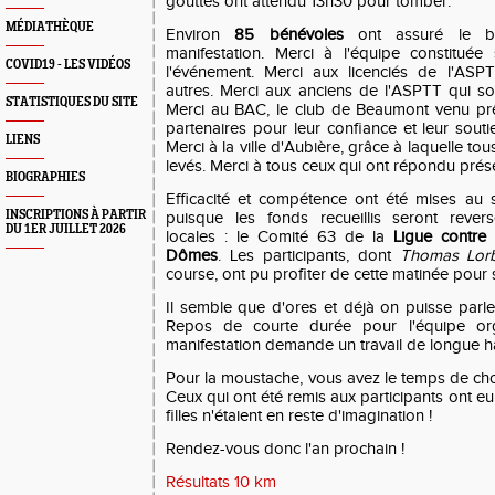
gouttes ont attendu 13h30 pour tomber.
MÉDIATHÈQUE
Environ
85 bénévoles
ont assuré le b
manifestation. Merci à l'équipe constituée
COVID19 - LES VIDÉOS
l'événement. Merci aux licenciés de l'ASPT
autres. Merci aux anciens de l'ASPTT qui son
STATISTIQUES DU SITE
Merci au BAC, le club de Beaumont venu prê
partenaires pour leur confiance et leur soutie
LIENS
Merci à la ville d'Aubière, grâce à laquelle tou
levés. Merci à tous ceux qui ont répondu prés
BIOGRAPHIES
Efficacité et compétence ont été mises au 
INSCRIPTIONS À PARTIR
puisque les fonds recueillis seront rever
DU 1ER JUILLET 2026
locales : le Comité 63 de la
Ligue contre
Dômes
. Les participants, dont
Thomas Lorb
course, ont pu profiter de cette matinée pour 
Il semble que d'ores et déjà on puisse parle
Repos de courte durée pour l'équipe orga
manifestation demande un travail de longue ha
Pour la moustache, vous avez le temps de cho
Ceux qui ont été remis aux participants ont 
filles n'étaient en reste d'imagination !
Rendez-vous donc l'an prochain !
Résultats 10 km