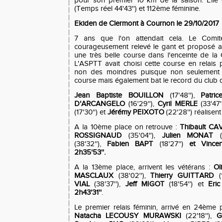
pour son premier 10 km de la saison. Elle
(Temps réel 44'43'') et 112ème féminine.
Ekiden de Clermont à Cournon le 29/10/2017
7 ans que l'on attendait cela. Le Co
courageusement relevé le gant et proposé a
une très belle course dans l'enceinte de l
L'ASPTT avait choisi cette course en relais
non des moindres puisque non seulement 
course mais également bat le record du club d
Jean Baptiste BOUILLON
(17'48''),
Patr
D'ARCANGELO
(16'29''),
Cyril MERLE
(33'47'
(17'30'') et
Jérémy PEIXOTO
(22'28'')
réalisen
A la 10ème place on retrouve :
Thibault C
ROSSIGNAUD
(35'04''),
Julien MONAT
(38'32''),
Fabien BAPT
(18'27'')
et Vinc
2h35'53''.
A la 13ème place, arrivent les vétérans :
Ol
MASCLAUX
(38'02''),
Thierry GUITTARD
(
VIAL
(38'37''),
Jeff MIGOT
(18'54'') et
Eri
2h43'31''
.
Le premier relais féminin, arrivé en 24ème
Natacha LECOUSY MURAWSKI
(22'18''),
G