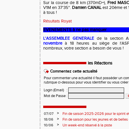
Sur la course de 8 km (370mD+),
Fred MAS
V1M en 37'35''.
Damien CANAL
est 20ème et 1
à tous !
Résultats Royat
EVENEMENTS à ne pas manquer
L'ASSEMBLEE GENERALE
de la section A
novembre
à 18 heures au siège de l'A
nombreux, votre section a besoin de vous !
les Réactions
Commentez cette actualité
Pour commenter une actualité il faut posséder un compt
rubrique ci-dessous pour vous identifier ou vous crée
Login (Email)
:
Mot de Passe
:
>
07/07
Fin de saison 2025-2026 pour le sprint et
>
18/06
Fin de saison pour les jeunes et de belles
>
10/06
Un week-end réservé à la piste