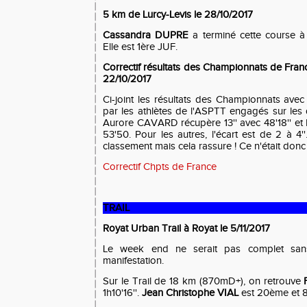
5 km de Lurcy-Levis le 28/10/2017
Cassandra DUPRE
a terminé cette course à
Elle est 1ère JUF.
Correctif résultats des Championnats de Fra
22/10/2017
Ci-joint les résultats des Championnats avec
par les athlètes de l'ASPTT engagés sur les 
Aurore CAVARD récupère 13'' avec 48'18'' et P
53'50. Pour les autres, l'écart est de 2 à 4
classement mais cela rassure ! Ce n'était donc 
Correctif Chpts de France
TRAIL
Royat Urban Trail à Royat le 5/11/2017
Le week end ne serait pas complet sans 
manifestation.
Sur le Trail de 18 km (870mD+), on retrouve
1h10'16''.
Jean Christophe VIAL
est 20ème et 8