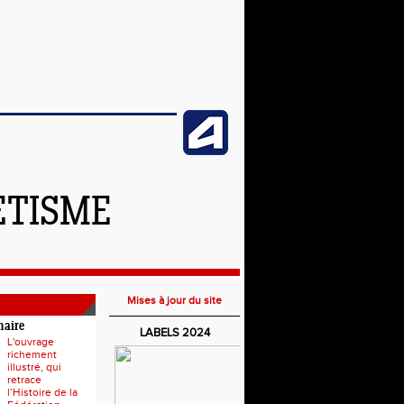
ETISME
Mises à jour du site
naire
LABELS 2024
L'ouvrage
richement
illustré, qui
retrace
l’Histoire de la