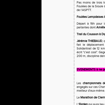
Pas moins de trois t
Foulées de la Sioule 
de l'ASPTT.
Foulées Lempdaises à
Départ à 19h pour 
partantes dont
Améli
Trail du Cousson à Di
Jérémie THIEBAUD
, 
fait le déplacement
Solidaritrail de 12 k
écrit "c'est cool". G
200 m, discipline dans
EVENEMENTS à ne p
Les
championnats 
engagés sur ces Champ
meilleur d'eux-même.
Le
Marathon de Cler
L'
Ekiden
qui aura lieu