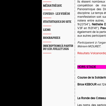
Ils étaient nombreu
compétition de ma
MÉDIATHÈQUE
Panoramique des Dôm
discipline. Le temps é
COVID19 - LES VIDÉOS
manifestation soit su
notera entre autres,
STATISTIQUES DU SITE
1h23'54''),
Nathalie 
V3F en 1h31'41'').
Pas
LIENS
également de la part
aux autres participan
BIOGRAPHIES
Participaient à l'org
INSCRIPTIONS À PARTIR
Mériem MOURET.
DU 1ER JUILLET 2026
Résultats Volcanordi
HORS STADE
Course de la Solidari
Brice KEBOUR
est 12
La Ronde des Coteaux
Les noms des partici