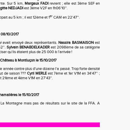
ante. Sur 5 km,
Margaux FADI
revient ; elle est 3ème SEF en
igitte NEDJADI
est 3ème V2F en 1h06'10''.
er
ipait au 5 km ; il est 12ème et 1
CAM en 22'47''.
e 08/10/2017
é
avait envoyé deux représentants.
Nassira BASMAISON
est
2''.
Sylvain BENABDELKADER
est 2098ème de sa catégorie
éciser qu'ils étaient plus de 25 000 à l'arrivée !
 Château à Montluçon le 15/10/2017
e année contre plus d'une dizaine l'a passé. Trop forte densité
ut de saison ???
Cyril MERLE
est 7ème et 1er V1M en 34'47'' ;
t 21ème et 4ème V1M en 27'43''.
hamalières le 15/10/2017
 La Montagne mais pas de résultats sur le site de la FFA. A