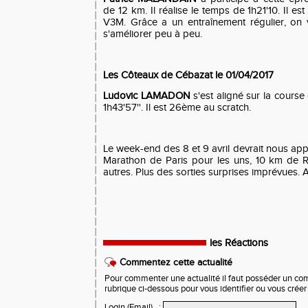
de 12 km. Il réalise le temps de 1h21'10. Il e
V3M. Grâce a un entraînement régulier, on 
s'améliorer peu à peu.
Les Côteaux de Cébazat le 01/04/2017
Ludovic LAMADON
s'est aligné sur la course
1h43'57''. Il est 26ème au scratch.
Le week-end des 8 et 9 avril devrait nous ap
Marathon de Paris pour les uns, 10 km de Ri
autres. Plus des sorties surprises imprévues. Af
les Réactions
Commentez cette actualité
Pour commenter une actualité il faut posséder un compt
rubrique ci-dessous pour vous identifier ou vous crée
Login (Email)
: