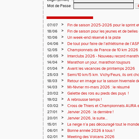
Mot de Passe
:
>
07/07
Fin de saison 2025-2026 pour le sprint et
>
18/06
Fin de saison pour les jeunes et de belles
>
10/06
Un week-end réservé à la piste
>
04/06
De tout pour faire de l'athlétisme de l’A
monde souriant
>
12/05
Championnats de France de 10 km 2026 
Soirées piste
>
05/05
Interclubs 2026 - Nouveau record marat
résultats
>
14/04
Marathon un jour, marathon toujours
>
01/04
Avant les vacances de printemps 2026
>
25/03
Semi/10 km/5 km. Vichy/Feurs, ils ont choi
>
18/03
Retour en image sur la saison hivernale d
>
14/03
Mi-février mi-mars 2026 : le résumé
>
20/02
Galette des rois au pieds des puys !
>
19/02
A rebrousse temps !
>
03/02
Cross de Thiers et Championnats AURA e
>
27/01
Janvier 2026 : la dernière !
>
20/01
Janvier 2026, la suite...
>
15/01
La neige n’a pas découragé tout le monde
>
06/01
Bonne année 2026 à tous !
>
02/01
Meeting des Volcans 2026