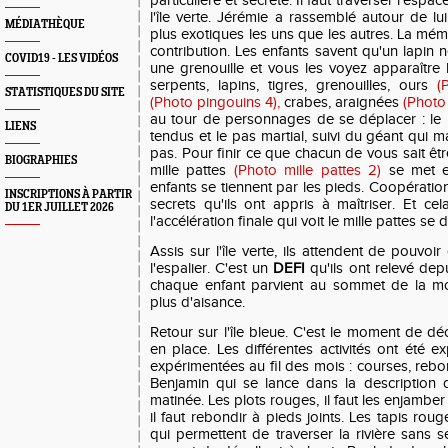
particulière et secrète. Il faut traverser l'espac
l'île verte. Jérémie a rassemblé autour de l
MÉDIATHÈQUE
plus exotiques les uns que les autres. La mé
contribution. Les enfants savent qu'un lapi
COVID19 - LES VIDÉOS
une grenouille et vous les voyez apparaître 
serpents, lapins, tigres, grenouilles, ours
(
STATISTIQUES DU SITE
(Photo pingouins 4),
crabes, araignées
(Photo
au tour de personnages de se déplacer : le m
LIENS
tendus et le pas martial, suivi du géant qui 
pas. Pour finir ce que chacun de vous sait êt
BIOGRAPHIES
mille pattes
(Photo mille pattes 2)
se met en
enfants se tiennent par les pieds. Coopératio
INSCRIPTIONS À PARTIR
secrets qu'ils ont appris à maîtriser. Et ce
DU 1ER JUILLET 2026
l'accélération finale qui voit le mille pattes se 
Assis sur l'île verte, ils attendent de pouvoi
l'espalier. C'est un
DEFI
qu'ils ont relevé de
chaque enfant parvient au sommet de la m
plus d'aisance.
Retour sur l'île bleue. C'est le moment de dé
en place. Les différentes activités ont été ex
expérimentées au fil des mois : courses, rebon
Benjamin qui se lance dans la description 
matinée. Les plots rouges, il faut les enjamber 
il faut rebondir à pieds joints. Les tapis rou
qui permettent de traverser la rivière sans s