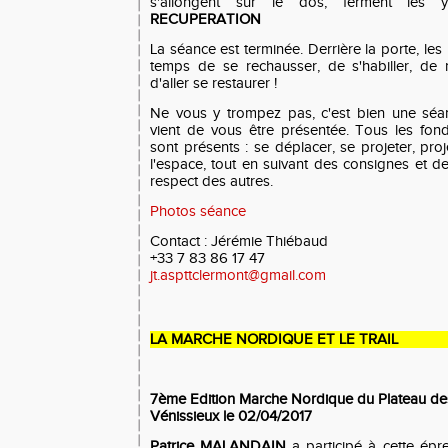
s'allongent sur le dos, ferment les 
RECUPERATION
La séance est terminée. Derrière la porte, les p
temps de se rechausser, de s'habiller, de 
d'aller se restaurer !
Ne vous y trompez pas, c'est bien une sé
vient de vous être présentée. Tous les fon
sont présents : se déplacer, se projeter, pro
l'espace, tout en suivant des consignes et d
respect des autres.
Photos séance
Contact : Jérémie Thiébaud
+33 7 83 86 17 47
jt.aspttclermont@gmail.com
LA MARCHE NORDIQUE ET LE TRAIL
7ème Edition Marche Nordique du Plateau de
Vénissieux le 02/04/2017
Patrice MALANDAIN
a participé à cette ép