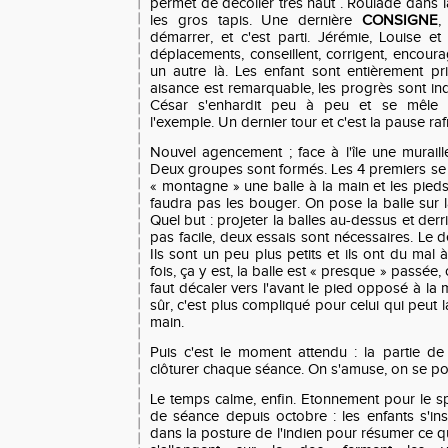
permet de décoller très haut . Roulade dans la
les gros tapis. Une dernière
CONSIGNE
,
démarrer, et c'est parti. Jérémie, Louise et
déplacements, conseillent, corrigent, encourag
un autre là. Les enfant sont entièrement pri
aisance est remarquable, les progrès sont indén
César s'enhardit peu à peu et se mêle 
l'exemple. Un dernier tour et c'est la pause ra
Nouvel agencement ; face à l'île une muraille
Deux groupes sont formés. Les 4 premiers se 
« montagne » une balle à la main et les pieds 
faudra pas les bouger. On pose la balle sur la
Quel but : projeter la balles au-dessus et der
pas facile, deux essais sont nécessaires. Le d
Ils sont un peu plus petits et ils ont du mal 
fois, ça y est, la balle est « presque » passée, 
faut décaler vers l'avant le pied opposé à la ma
sûr, c'est plus compliqué pour celui qui peut l
main.
Puis c'est le moment attendu : la partie d
clôturer chaque séance. On s'amuse, on se pou
Le temps calme, enfin. Etonnement pour le sp
de séance depuis octobre : les enfants s'ins
dans la posture de l'indien pour résumer ce qui