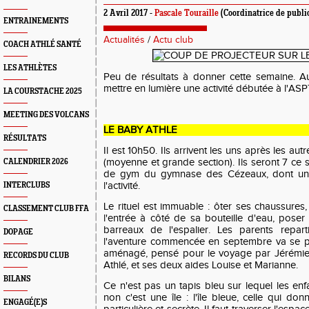
2 Avril 2017 -
Pascale Touraille
(Coordinatrice de publi
ENTRAINEMENTS
Actualités
/
Actu club
COACH ATHLÉ SANTÉ
LES ATHLÈTES
Peu de résultats à donner cette semaine. A
mettre en lumière une activité débutée à l'A
LA COURSTACHE 2025
MEETING DES VOLCANS
LE BABY ATHLE
RÉSULTATS
Il est 10h50. Ils arrivent les uns après les autr
(moyenne et grande section). Ils seront 7 ce 
CALENDRIER 2026
de gym du gymnase des Cézeaux, dont un pe
l'activité.
INTERCLUBS
Le rituel est immuable : ôter ses chaussures,
CLASSEMENT CLUB FFA
l'entrée à côté de sa bouteille d'eau, pos
barreaux de l'espalier. Les parents repart
DOPAGE
l'aventure commencée en septembre va se po
aménagé, pensé pour le voyage par Jérémie
RECORDS DU CLUB
Athlé, et ses deux aides Louise et Marianne.
BILANS
Ce n'est pas un tapis bleu sur lequel les enfan
non c'est une île : l'île bleue, celle qui do
ENGAGÉ(E)S