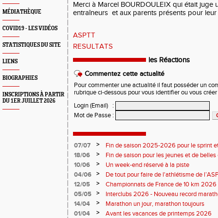
Merci à Marcel BOURDOULEIX qui était juge un
MÉDIATHÈQUE
entraîneurs et aux parents présents pour leur d
COVID19 - LES VIDÉOS
ASPTT
STATISTIQUES DU SITE
RESULTATS
les Réactions
LIENS
Commentez cette actualité
BIOGRAPHIES
Pour commenter une actualité il faut posséder un compt
rubrique ci-dessous pour vous identifier ou vous crée
INSCRIPTIONS À PARTIR
DU 1ER JUILLET 2026
Login (Email)
:
Mot de Passe
:
>
07/07
Fin de saison 2025-2026 pour le sprint et
>
18/06
Fin de saison pour les jeunes et de belles
>
10/06
Un week-end réservé à la piste
>
04/06
De tout pour faire de l'athlétisme de l’A
monde souriant
>
12/05
Championnats de France de 10 km 2026 
Soirées piste
>
05/05
Interclubs 2026 - Nouveau record marat
résultats
>
14/04
Marathon un jour, marathon toujours
>
01/04
Avant les vacances de printemps 2026