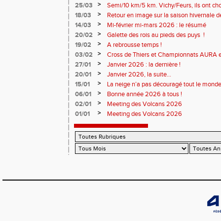
>
25/03
Semi/10 km/5 km. Vichy/Feurs, ils ont choi
>
18/03
Retour en image sur la saison hivernale d
>
14/03
Mi-février mi-mars 2026 : le résumé
>
20/02
Galette des rois au pieds des puys !
>
19/02
A rebrousse temps !
>
03/02
Cross de Thiers et Championnats AURA e
>
27/01
Janvier 2026 : la dernière !
>
20/01
Janvier 2026, la suite...
>
15/01
La neige n’a pas découragé tout le monde
>
06/01
Bonne année 2026 à tous !
>
02/01
Meeting des Volcans 2026
>
01/01
Meeting des Volcans 2026