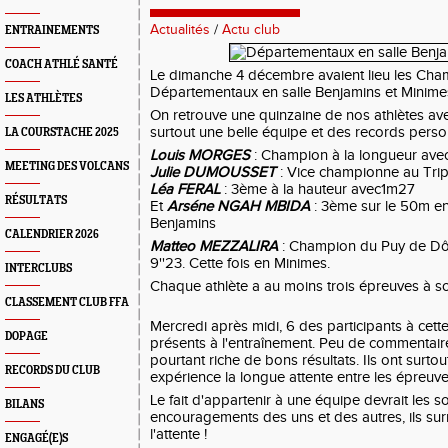
Actualités
/
Actu club
ENTRAINEMENTS
COACH ATHLÉ SANTÉ
Le dimanche 4 décembre avaient lieu les Cha
Départementaux en salle Benjamins et Minime
LES ATHLÈTES
On retrouve une quinzaine de nos athlètes av
surtout une belle équipe et des records perso
LA COURSTACHE 2025
Louis MORGES
: Champion à la longueur ave
MEETING DES VOLCANS
Julie DUMOUSSET
: Vice championne au Tri
Léa FERAL
: 3ème à la hauteur avec1m27
RÉSULTATS
Et
Arséne NGAH MBIDA
: 3ème sur le 50m en
Benjamins
CALENDRIER 2026
Matteo MEZZALIRA
: Champion du Puy de D
9''23. Cette fois en Minimes.
INTERCLUBS
Chaque athlète a au moins trois épreuves à son
CLASSEMENT CLUB FFA
Mercredi après midi, 6 des participants à cett
DOPAGE
présents à l'entraînement. Peu de commentaire
pourtant riche de bons résultats. Ils ont surtou
RECORDS DU CLUB
expérience la longue attente entre les épreuve
Le fait d'appartenir à une équipe devrait les 
BILANS
encouragements des uns et des autres, ils sur
l'attente !
ENGAGÉ(E)S