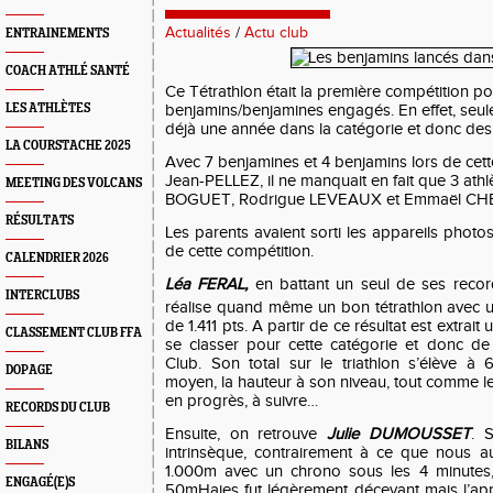
Actualités
/
Actu club
ENTRAINEMENTS
COACH ATHLÉ SANTÉ
Ce Tétrathlon était la première compétition po
LES ATHLÈTES
benjamins/benjamines engagés. En effet, seule
déjà une année dans la catégorie et donc des c
LA COURSTACHE 2025
Avec 7 benjamines et 4 benjamins lors de cet
Jean-PELLEZ, il ne manquait en fait que 3 at
MEETING DES VOLCANS
BOGUET, Rodrigue LEVEAUX et Emmaël CHE
RÉSULTATS
Les parents avaient sorti les appareils phot
de cette compétition.
CALENDRIER 2026
Léa FERAL,
en battant un seul de ses recor
INTERCLUBS
réalise quand même un bon tétrathlon avec 
de 1.411 pts. A partir de ce résultat est extrait
CLASSEMENT CLUB FFA
se classer pour cette catégorie et donc de
Club. Son total sur le triathlon s’élève à
DOPAGE
moyen, la hauteur à son niveau, tout comme l
en progrès, à suivre…
RECORDS DU CLUB
Ensuite, on retrouve
Julie DUMOUSSET
. 
BILANS
intrinsèque, contrairement à ce que nous au
1.000m avec un chrono sous les 4 minutes,
ENGAGÉ(E)S
50mHaies fut légèrement décevant mais l’ap