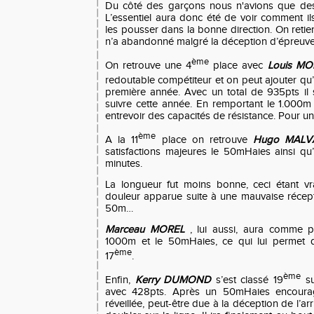
Du côté des garçons nous n'avions que des 
L’essentiel aura donc été de voir comment il
les pousser dans la bonne direction. On reti
n’a abandonné malgré la déception d’épreuve
ème
On retrouve une 4
place avec
Louis M
redoutable compétiteur et on peut ajouter qu’i
première année. Avec un total de 935pts il
suivre cette année. En remportant le 1.000m e
entrevoir des capacités de résistance. Pour un p
ème
A la 11
place on retrouve
Hugo MALV
satisfactions majeures le 50mHaies ainsi q
minutes.
La longueur fut moins bonne, ceci étant v
douleur apparue suite à une mauvaise récept
50m…
Marceau MOREL
, lui aussi, aura comme pri
1000m et le 50mHaies, ce qui lui permet de
ème
17
.
ème
Enfin,
Kerry DUMOND
s’est classé 19
su
avec 428pts. Après un 50mHaies encourag
réveillée, peut-être due à la déception de l’arr