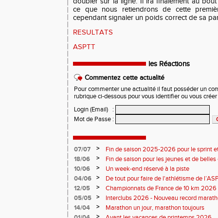
doubler sur la ligne. Il ira finalement au bout
ce que nous retiendrons de cette premiè
cependant signaler un poids correct de sa pa
RESULTATS
ASPTT
les Réactions
Commentez cette actualité
Pour commenter une actualité il faut posséder un compt
rubrique ci-dessous pour vous identifier ou vous crée
Login (Email)
:
Mot de Passe
:
>
07/07
Fin de saison 2025-2026 pour le sprint et
>
18/06
Fin de saison pour les jeunes et de belles
>
10/06
Un week-end réservé à la piste
>
04/06
De tout pour faire de l'athlétisme de l’A
monde souriant
>
12/05
Championnats de France de 10 km 2026 
Soirées piste
>
05/05
Interclubs 2026 - Nouveau record marat
résultats
>
14/04
Marathon un jour, marathon toujours
>
01/04
Avant les vacances de printemps 2026