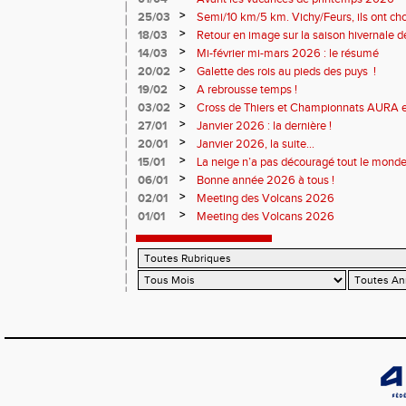
>
25/03
Semi/10 km/5 km. Vichy/Feurs, ils ont choi
>
18/03
Retour en image sur la saison hivernale d
>
14/03
Mi-février mi-mars 2026 : le résumé
>
20/02
Galette des rois au pieds des puys !
>
19/02
A rebrousse temps !
>
03/02
Cross de Thiers et Championnats AURA e
>
27/01
Janvier 2026 : la dernière !
>
20/01
Janvier 2026, la suite...
>
15/01
La neige n’a pas découragé tout le monde
>
06/01
Bonne année 2026 à tous !
>
02/01
Meeting des Volcans 2026
>
01/01
Meeting des Volcans 2026