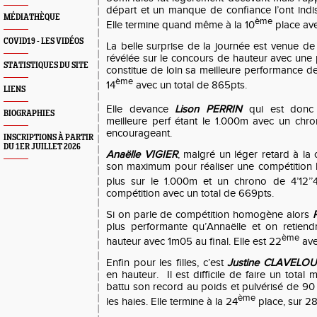
départ et un manque de confiance l’ont ind
MÉDIATHÈQUE
ème
Elle termine quand même à la 10
place ave
COVID19 - LES VIDÉOS
La belle surprise de la journée est venue d
révélée sur le concours de hauteur avec un
STATISTIQUES DU SITE
constitue de loin sa meilleure performance de 
ème
14
avec un total de 865pts.
LIENS
Elle devance
Lison PERRIN
qui est donc
BIOGRAPHIES
meilleure perf étant le 1.000m avec un chron
encourageant.
INSCRIPTIONS À PARTIR
DU 1ER JUILLET 2026
Anaëlle VIGIER
, malgré un léger retard à la
son maximum pour réaliser une compétition
plus sur le 1.000m et un chrono de 4’12’’4
compétition avec un total de 669pts.
Si on parle de compétition homogène alors
plus performante qu’Annaëlle et on retien
ème
hauteur avec 1m05 au final. Elle est 22
ave
Enfin pour les filles, c’est
Justine CLAVELOU
en hauteur. Il est difficile de faire un total 
battu son record au poids et pulvérisé de 90
ème
les haies. Elle termine à la 24
place, sur 28