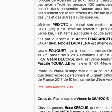
(proche de Roanne). Le froid, pourtant mor
pas avoir affecté les presque 400 participant
passée dans l'ensemble, l'attente pour les r
basculement sur le site fédéral n'a été fait que
des uns et des autres à rude épreuve.
Jérémie PEIXOTO
a réalisé son meilleur 
31'23'' (IR1). Il est 3ème au scratch au prix 
5ème km, il est 4ème au coude à coude avec
finit par le laisser à 9'.
Adrien D'A
RCANGEL
34'04'' (IR4).
Nicolas LACATENA
est 90ème (8
Laurie FOUQUET,
qui à chaque sortie améli
10 km, passe sous les 40 minutes. Elle est 
(IR3).
Gaëlle DECORSE
(IR4)
est 8ème féminin
Pascale TOURAILLE
termine en 54'07, 44ème 
Pourquoi était-il si important que la course f
que deux records personnels et 5 qualificati
de France 2017 de 10 km, ça mérite d'être valid
Résultats Riorges 2016
Cross du Plan d'eau de Vieure le 06/11/2016
Chez les juniors,
Brice KEBOUR
, qui vient d'ar