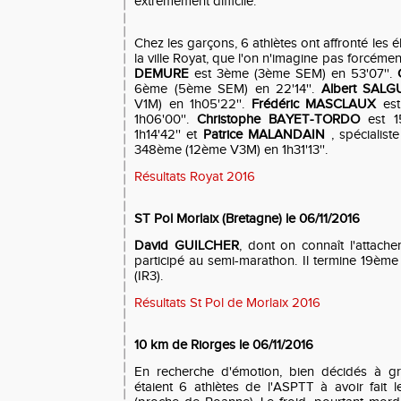
extrêmement difficile.
Chez les garçons, 6 athlètes ont affronté les é
la ville Royat, que l'on n'imagine pas forcéme
DEMURE
est 3ème (3ème SEM) en 53'07''.
6ème (5ème SEM) en 22'14''.
Albert SAL
V1M) en 1h05'22''.
Frédéric MASCLAUX
est
1h06'00''.
Christophe BAYET-TORDO
est 1
1h14'42'' et
P
atrice MALANDAIN
, spécialis
348ème (12ème V3M) en 1h31'13''.
Résultats Royat 2016
ST Pol Morlaix (Bretagne) le 06/11/2016
David GUILCHER
, dont on connaît l'attach
participé au semi-marathon. Il termine 19ème
(IR3).
Résultats St Pol de Morlaix 2016
10 km de Riorges le 06/11/2016
En recherche d'émotion, bien décidés à gri
étaient 6 athlètes de l'ASPTT à avoir fait