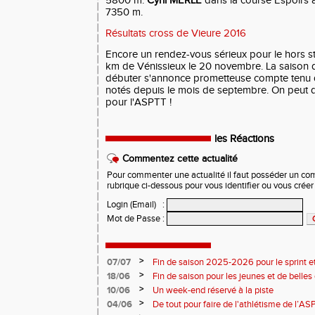
5800 m.
Cyril MERLE
dans la course Espoirs 
7350 m.
Résultats cross de Vieure 2016
Encore un rendez-vous sérieux pour le hors st
km de Vénissieux le 20 novembre. La saison d
débuter s'annonce prometteuse compte tenu d
notés depuis le mois de septembre. On peut d
pour l'ASPTT !
les Réactions
Commentez cette actualité
Pour commenter une actualité il faut posséder un compt
rubrique ci-dessous pour vous identifier ou vous crée
Login (Email)
:
Mot de Passe
:
>
07/07
Fin de saison 2025-2026 pour le sprint et
>
18/06
Fin de saison pour les jeunes et de belles
>
10/06
Un week-end réservé à la piste
>
04/06
De tout pour faire de l'athlétisme de l’A