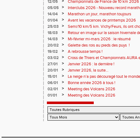
monde souriant
>
12/05
Championnats de France de 10 km 2026 
Soirées piste
>
05/05
Interclubs 2026 - Nouveau record marat
résultats
>
14/04
Marathon un jour, marathon toujours
>
01/04
Avant les vacances de printemps 2026
>
25/03
Semi/10 km/5 km. Vichy/Feurs, ils ont choi
>
18/03
Retour en image sur la saison hivernale d
>
14/03
Mi-février mi-mars 2026 : le résumé
>
20/02
Galette des rois au pieds des puys !
>
19/02
A rebrousse temps !
>
03/02
Cross de Thiers et Championnats AURA e
>
27/01
Janvier 2026 : la dernière !
>
20/01
Janvier 2026, la suite...
>
15/01
La neige n’a pas découragé tout le monde
>
06/01
Bonne année 2026 à tous !
>
02/01
Meeting des Volcans 2026
>
01/01
Meeting des Volcans 2026