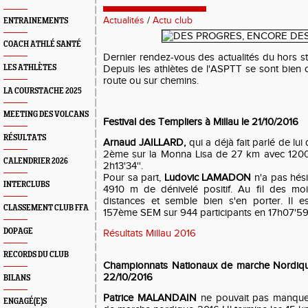
Actualités
/
Actu club
ENTRAINEMENTS
COACH ATHLÉ SANTÉ
Dernier rendez-vous des actualités du hors sta
LES ATHLÈTES
Depuis les athlètes de l'ASPTT se sont bien 
route ou sur chemins.
LA COURSTACHE 2025
MEETING DES VOLCANS
Festival des Templiers à Millau le 21/10/2016
RÉSULTATS
Arnaud JAILLARD,
qui a déjà fait parlé de lui 
2ème sur la Monna Lisa de 27 km avec 1200 
CALENDRIER 2026
2h13'34''.
Pour sa part,
Ludovic LAMADON
n'a pas hési
INTERCLUBS
4910 m de dénivelé positif. Au fil des mo
distances et semble bien s'en porter. Il 
CLASSEMENT CLUB FFA
157ème SEM sur 944 participants en 17h07'59'
DOPAGE
Résultats Millau 2016
RECORDS DU CLUB
Championnats Nationaux de marche Nordique
22/10/2016
BILANS
Patrice MALANDAIN
ne pouvait pas manquer
ENGAGÉ(E)S