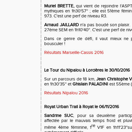
Muri
e
l BRETTE,
qui vient de rejoindre l'ASP
mythiques en 1h30'57'' ; elle est 51ème fémi
973. C'est une perf de niveau R3.
Arnaud JAILLARD
n'a pas boudé son plaisir. 
27ème SEM en 1h10'40''. C'est une perf de niv
Dans ce genre de défi, il vaut mieux ne p
bousculer !
Résultats Marseille-Cassis 2016
Le Tour du Nipalou à Lorcières le 30/10/2016
Sur un parcours de 18 km,
Jean Christophe 
en 1h30'35'' et
Ghislain PALADINI
est 55ème (
Résultats Nipalou 2016
Royat Urban Trail à Royat le 06/11/2016
Sandrine SUC
, pour sa deuxième particip
affectée par le mauvais temps froid et pluvi
re
même 4ème féminine, 1
V1F en 1h11'23''s