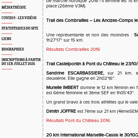
de marche nordique 2016 ! Il termine les 15 k
place (26ème V3M).
MÉDIATHÈQUE
COVID19 - LES VIDÉOS
Trail des Combrailles – Les Ancizes-Comps le
STATISTIQUES DU SITE
Une représentante et non des moindres :
S
LIENS
1h27'17'' sur 15 km.
Résultats Combrailles 2016
BIOGRAPHIES
INSCRIPTIONS À PARTIR
Trail Castelpontin à Pont du Château le 23/10
DU 1ER JUILLET 2026
Sandrine ESCARBASSIERE,
sur 21 km, e
deuxième. Elle gagne en 2h02'16''.
Murielle IMBERT
domine le 12 km féminin en 1
est 6ème féminine et 3ème SEF en 1h05'43''.
Un grand bravo à ces trois athlètes qui le valen
Dimitri JOFFRE
est 7ème sur 21 km (4èmeSEM) 
Résultats Pont du Château 2016
20 km International Marseille-Cassis le 30/10