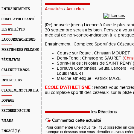
Actualités
/
Actu club
ENTRAINEMENTS
COACH ATHLÉ SANTÉ
(Re) nouvelle (ment) Licence à faire le plus ra
LES ATHLÈTES
30 septembre serait très bien. Pensez à vous fai
médical de non-contre-indication à la pratique 
LA COURSTACHE 2025
Entraînement : Complexe Sportif des Cézeaux
MEETING DES VOLCANS
Course sur Route : Christian MOURET
Demi-Fond : Christophe SAURET (
Chri
RÉSULTATS
Sprint-Haies : Nicolas de SAINT REMY (
Epreuve Combinées, Sauts, Lancers : P
CALENDRIER 2026
Louis IMBERT
Marche athlétique : Patrick MAZET
INTERCLUBS
ECOLE D'ATHLETISME
: rendez-vous mercred
CLASSEMENT CLUB FFA
au complexe sportif des cézeaux, sur la piste e
DOPAGE
RECORDS DU CLUB
les Réactions
Commentez cette actualité
BILANS
Pour commenter une actualité il faut posséder un compt
ENGAGÉ(E)S
rubrique ci-dessous pour vous identifier ou vous crée