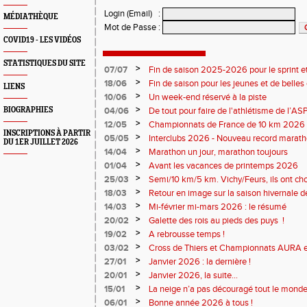
Login (Email)
:
MÉDIATHÈQUE
Mot de Passe
:
COVID19 - LES VIDÉOS
STATISTIQUES DU SITE
>
07/07
Fin de saison 2025-2026 pour le sprint et
>
18/06
Fin de saison pour les jeunes et de belles
LIENS
>
10/06
Un week-end réservé à la piste
>
BIOGRAPHIES
04/06
De tout pour faire de l'athlétisme de l’A
monde souriant
>
12/05
Championnats de France de 10 km 2026 
INSCRIPTIONS À PARTIR
Soirées piste
>
05/05
Interclubs 2026 - Nouveau record marat
DU 1ER JUILLET 2026
résultats
>
14/04
Marathon un jour, marathon toujours
>
01/04
Avant les vacances de printemps 2026
>
25/03
Semi/10 km/5 km. Vichy/Feurs, ils ont choi
>
18/03
Retour en image sur la saison hivernale d
>
14/03
Mi-février mi-mars 2026 : le résumé
>
20/02
Galette des rois au pieds des puys !
>
19/02
A rebrousse temps !
>
03/02
Cross de Thiers et Championnats AURA e
>
27/01
Janvier 2026 : la dernière !
>
20/01
Janvier 2026, la suite...
>
15/01
La neige n’a pas découragé tout le monde
>
06/01
Bonne année 2026 à tous !