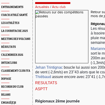
Actualités
/
Actu club
ENTRAINEMENTS
Retour su
COACH ATHLÉ SANTÉ
mois de j
LES ATHLÈTES
Régionau
Les résu
LA COURSTACHE 2025
à Issoir
pluie ma
MEETING DES VOLCANS
semaine
RÉSULTATS
Marianne
sort le 
CALENDRIER 2026
200m ave
(-1,3m/s
INTERCLUBS
Jehan Trintignac
boucle lui aussi son 200
CLASSEMENT CLUB FFA
de vent (-2,6m/s) en 23''43 alors que le c
Thiébaud
assure encore avec 23''41 (-1,7
DOPAGE
RESULTATS
RECORDS DU CLUB
ASPTT
BILANS
Régionaux 2ème journée
ENGAGÉ(E)S