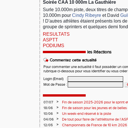
Soirée CAA 10 000m La Gauthière
Surle 10.000m piste, d
eux titres de cham
10.000m pour
Cindy Ribeyre
et David
Gui
! D'autres athlètes étaient présents lors de
groupe de sprinters et quelques demi fond
RESULTATS
ASPTT
PODIUMS
les Réactions
Commentez cette actualité
Pour commenter une actualité il faut posséder un compt
rubrique ci-dessous pour vous identifier ou vous crée
Login (Email)
:
Mot de Passe
:
>
07/07
Fin de saison 2025-2026 pour le sprint et
>
18/06
Fin de saison pour les jeunes et de belles
>
10/06
Un week-end réservé à la piste
>
04/06
De tout pour faire de l'athlétisme de l’A
monde souriant
>
12/05
Championnats de France de 10 km 2026 