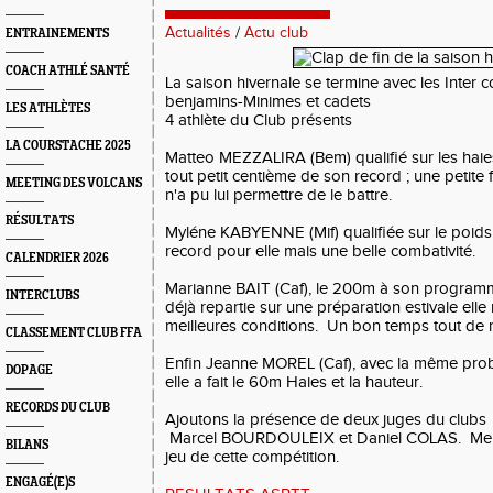
Actualités
/
Actu club
ENTRAINEMENTS
COACH ATHLÉ SANTÉ
La saison hivernale se termine avec les Inter 
benjamins-Minimes et cadets
LES ATHLÈTES
4 athlète du Club présents
LA COURSTACHE 2025
Matteo MEZZALIRA (Bem) qualifié sur les haies, 
tout petit centième de son record ; une petite
MEETING DES VOLCANS
n'a pu lui permettre de le battre.
RÉSULTATS
Myléne KABYENNE (Mif) qualifiée sur le poids
record pour elle mais une belle combativité.
CALENDRIER 2026
Marianne BAIT (Caf), le 200m à son programm
INTERCLUBS
déjà repartie sur une préparation estivale elle
meilleures conditions. Un bon temps tout de
CLASSEMENT CLUB FFA
Enfin Jeanne MOREL (Caf), avec la même pro
DOPAGE
elle a fait le 60m Haies et la hauteur.
RECORDS DU CLUB
Ajoutons la présence de deux juges du clubs 
Marcel BOURDOULEIX et Daniel COLAS. Merci 
BILANS
jeu de cette compétition.
ENGAGÉ(E)S