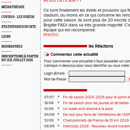
RESULTATS ASPTT
MÉDIATHÈQUE
Ce sont finalement les éveils et poussins qui 
stadium, du moins en ce qui concerne les ren
COVID19 - LES VIDÉOS
pour cette saison. Ils sont plus de 20 inscrits
Brigitte FADI dans sa très grande majorité. C'e
STATISTIQUES DU SITE
équipe qui est recompensé.
PHOTO
LIENS
les Réactions
BIOGRAPHIES
Commentez cette actualité
INSCRIPTIONS À PARTIR
DU 1ER JUILLET 2026
Pour commenter une actualité il faut posséder un compt
rubrique ci-dessous pour vous identifier ou vous crée
Login (Email)
:
Mot de Passe
:
>
07/07
Fin de saison 2025-2026 pour le sprint et
>
18/06
Fin de saison pour les jeunes et de belles
>
10/06
Un week-end réservé à la piste
>
04/06
De tout pour faire de l'athlétisme de l’A
monde souriant
>
12/05
Championnats de France de 10 km 2026 
Soirées piste
>
05/05
Interclubs 2026 - Nouveau record marat