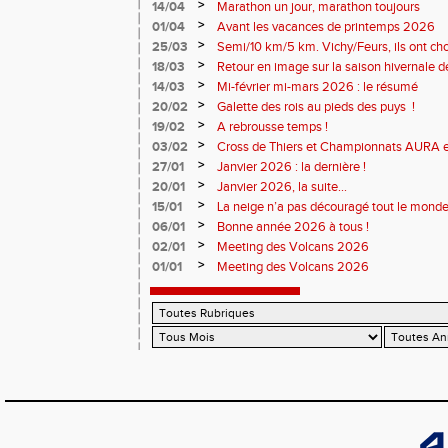
résultats
>
14/04
Marathon un jour, marathon toujours
>
01/04
Avant les vacances de printemps 2026
>
25/03
Semi/10 km/5 km. Vichy/Feurs, ils ont choi
>
18/03
Retour en image sur la saison hivernale d
>
14/03
Mi-février mi-mars 2026 : le résumé
>
20/02
Galette des rois au pieds des puys !
>
19/02
A rebrousse temps !
>
03/02
Cross de Thiers et Championnats AURA e
>
27/01
Janvier 2026 : la dernière !
>
20/01
Janvier 2026, la suite...
>
15/01
La neige n’a pas découragé tout le monde
>
06/01
Bonne année 2026 à tous !
>
02/01
Meeting des Volcans 2026
>
01/01
Meeting des Volcans 2026