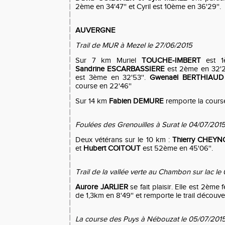
2ème en 34'47'' et Cyril est 10ème en 36'29''.
AUVERGNE
Trail de MUR à Mezel le 27/06/2015
Sur 7 km Muriel
TOUCHE-IMBERT
est 1è
Sandrine ESCARBASSIERE
est 2ème en 32'2
est 3ème en 32'53''.
Gwenaël BERTHIAUD
course en 22'46''
Sur 14 km
Fabien DEMURE
remporte la course
Foulées des Grenouilles à Surat le 04/07/201
Deux vétérans sur le 10 km :
Thierry CHEY
et
Hubert COITOUT
est 52ème en 45'06''.
Trail de la vallée verte au Chambon sur lac le
Aurore JARLIER
se fait plaisir. Elle est 2ème 
de 1,3km en 8'49'' et remporte le trail découve
La course des Puys à Nébouzat le 05/07/201