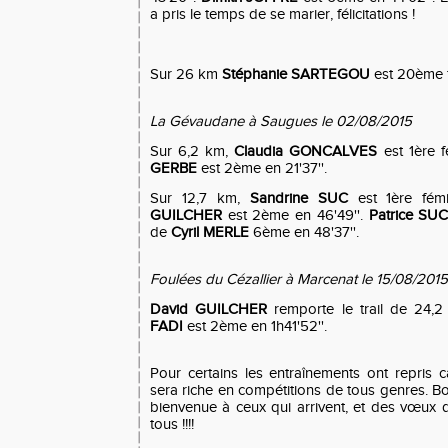
a pris le temps de se marier, félicitations !
Sur 26 km
Stéphanie SARTEGOU
est 20ème f
La Gévaudane à Saugues le 02/08/2015
Sur 6,2 km,
Claudia GONCALVES
est 1ère f
GERBE
est 2ème en 21'37''.
Sur 12,7 km,
Sandrine SUC
est 1ère fémi
GUILCHER
est 2ème en 46'49''.
Patrice SU
de
Cyril MERLE
6ème en 48'37''.
Foulées du Cézallier à Marcenat le 15/08/2015
David GUILCHER
remporte le trail de 24,2
FADI
est 2ème en 1h41'52''.
Pour certains les entraînements ont repris
sera riche en compétitions de tous genres. Bo
bienvenue à ceux qui arrivent, et des vœux d
tous !!!!