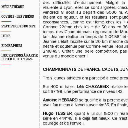
des difficultés d'entrainement. Malgré la 
MÉDIATHÈQUE
virulente à Lyon, elles se sont alignées chac
vendredi 8 août au départ des 5000 m. A
COVID19 - LES VIDÉOS
étaient de rigueur, et les résultats sont pl
circonstances. Jeanne est 11ème chez les +
STATISTIQUES DU SITE
Corinne 22ème chez les + de 50 ans en 36'5
temps des Championnats régionaux de Moulin
LIENS
km, Jeanne réalise un temps de 1h04'58'' et C
Jeanne s'était inscrite sur le 20 km marche du
BIOGRAPHIES
hésité et soutenue par Corinne venue l'épauler
2h18'45''. C'était une belle compétition, p
INSCRIPTIONS À PARTIR
venus du monde entier !
DU 1ER JUILLET 2026
CHAMPIONNATS DE FRANCE CADETS, JUNIOR
Trois jeunes athlètes ont participé à cette pre
Sur 400 m haies,
Léa CHAZAREIX
réalise l
soit 67''98, une performance de niveau IR2.
Antoine HEBRARD
se qualifie à la perche ave
avait fait mieux à Nevers avec 4m35. En finale,
Hugo TESSIER
, quant à lui sur 1500 m réa
série en 4'14''45. Il a déjà fait mieux. Ce n'es
courage et de l'envie !