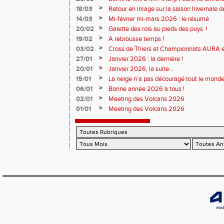
>
18/03
Retour en image sur la saison hivernale d
>
14/03
Mi-février mi-mars 2026 : le résumé
>
20/02
Galette des rois au pieds des puys !
>
19/02
A rebrousse temps !
>
03/02
Cross de Thiers et Championnats AURA e
>
27/01
Janvier 2026 : la dernière !
>
20/01
Janvier 2026, la suite...
>
15/01
La neige n’a pas découragé tout le monde
>
06/01
Bonne année 2026 à tous !
>
02/01
Meeting des Volcans 2026
>
01/01
Meeting des Volcans 2026