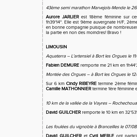
43ème semi marathon Marvejols-Mende le 26
Aurore JARLIER
est 18ème féminine sur ce
1h39'14''. Elle est 9ème auvergnate H/F, 2èm
en bonne compagnie puisque de nombreuses a
la partie en non des moindres! Bravo !
LIMOUSIN
Aquaterra – L'artensiel à Bort les Orgues le 1
Fabien DEMURE
remporte me 21 km en 1h44'2
Montée des Orgues – à Bort les Orgues le 12
Sur 6 km
Cindy RIBEYRE
termine 2ème fémin
Camille MATHONNIER
termine 1ère féminine e
10 km de la vallée de la Vayres – Rochechouar
David GUILCHER
remporte le 10 km en 32'53'
Les foulées du vignoble à Branceilles le 07/0
David GUILCHER
et
Cyril MERLE
ont partic