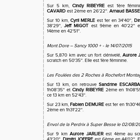
Sur 5 km,
Cindy RIBEYRE
est 1ère fémin
CAVARD
est 2ème en 26'22''.
Arnaud BASS
Sur 10 km,
Cyril MERLE
est 1er en 34'40'',
Di
38'29'',
Jeff MIGOT
est 9ème en 40'22'' 
14ème en 42'51''.
Mont Dore – Sancy 1000 + - le 14/07/2015
Sur 5,870 km avec un fort dénivelé,
Aurore 
scratch en 50'35''. Elle est 1ère féminine.
Les Foulées des 2 Roches à Rochefort Monta
Sur 13 km, on retrouve
Sandrine ESCARBA
1h08'35'' et
Cindy RIBEYRE
2ème en 1h08'55'
ce 13 km en 52'43''.
Sur 23 km,
Fabien DEMURE
est 1er en 1h30'46
2ème en 1h31'22''.
Envol de la Perdrix à Super Besse le 02/08/2
Sur 9 km
Aurore JARLIER
est 4ème au scra
43'20''.
Dimitri JOFFRE
est 6ème en 44'02''. E