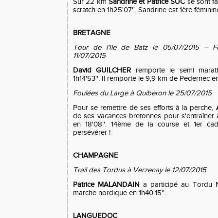
Sur 22 km
Sandrine et Patrice SUC
se sont fai
scratch en 1h25'07''. Sandrine est 1ère féminine
BRETAGNE
Tour de l'Ile de Batz le 05/07/2015 – F
11/07/2015
David GUILCHER
remporte le semi marath
1h14'53''. Il remporte le 9,9 km de Pedernec en 
Foulées du Large à Quiberon le 25/07/2015
Pour se remettre de ses efforts à la perche,
de ses vacances bretonnes pour s'entraîner à 
en 18'08''. 14ème de la course et 1er cad
persévérer !
CHAMPAGNE
Trail des Tordus à Verzenay le 12/07/2015
Patrice MALANDAIN
a participé au Tordu 
marche nordique en 1h40'15''.
LANGUEDOC