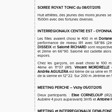
SOIREE ROYAT TONIC du 08/07/2015
Huit athlètes, des jeunes des moins jeunes se
1500m avec des fortunes diverses.
INTERREGIONAUX CENTRE EST - OYONNAX
Les filles avaient choisi le 400 m et
Dorian
performance de niveau IR1 avec 58''86 (2è
DISSEIX
et
Salomé RICHARD
sont respective
et 2ème en 66''90. Salomé est cadette alors
espoirs.
Chez les garçons, on avait choisi le 100 
4ème en 11''07 (IR1).
Vincent MORDRELLE
e
Andréa AGUILERA
est 6ème de sa série en 11
de la sienne en 12''22. Sur 200 m Jérémie en 
MEETING PERCHE – Vichy 05/07/2015
Deux participants. :
Elise CORNELOUP
(IR2)
Aubière 4 jours auparavant) 3m15 et
Antoine
MEETING et INTERREGIONAUX DEMI-FON