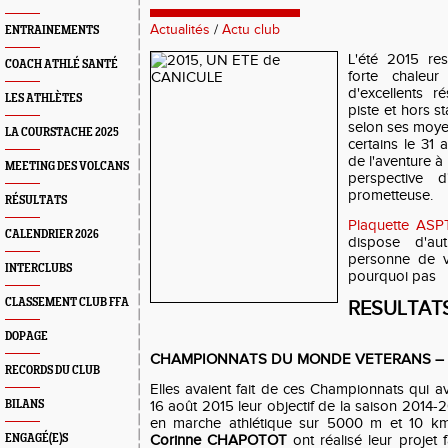
Actualités
/
Actu club
ENTRAINEMENTS
L'été 2015 re
COACH ATHLÉ SANTÉ
forte chaleur
d'excellents r
LES ATHLÈTES
piste et hors s
selon ses moye
LA COURSTACHE 2025
certains le 31
de l'aventure à
MEETING DES VOLCANS
perspective 
prometteuse.
RÉSULTATS
Plaquette ASP
CALENDRIER 2026
dispose d'au
personne de v
INTERCLUBS
pourquoi pas
CLASSEMENT CLUB FFA
RESULTATS
DOPAGE
CHAMPIONNATS DU MONDE VETERANS – Ao
RECORDS DU CLUB
Elles avaient fait de ces Championnats qui a
BILANS
16 août 2015 leur objectif de la saison 2014-2
en marche athlétique sur 5000 m et 10 k
ENGAGÉ(E)S
Corinne CHAPOTOT
ont réalisé leur projet f