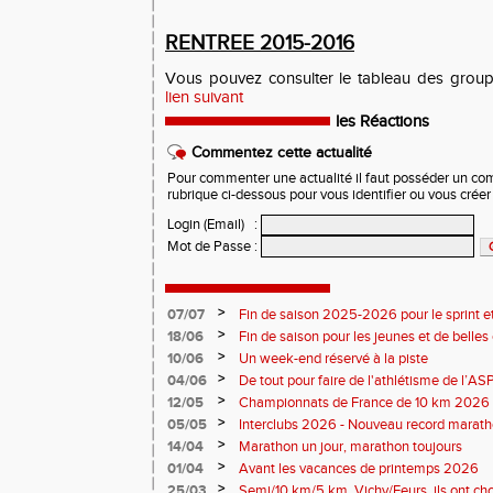
RENTREE 2015-2016
Vous pouvez consulter le tableau des group
lien suivant
les Réactions
Commentez cette actualité
Pour commenter une actualité il faut posséder un compt
rubrique ci-dessous pour vous identifier ou vous crée
Login (Email)
:
Mot de Passe
:
>
07/07
Fin de saison 2025-2026 pour le sprint et
>
18/06
Fin de saison pour les jeunes et de belles
>
10/06
Un week-end réservé à la piste
>
04/06
De tout pour faire de l'athlétisme de l’A
monde souriant
>
12/05
Championnats de France de 10 km 2026 
Soirées piste
>
05/05
Interclubs 2026 - Nouveau record marat
résultats
>
14/04
Marathon un jour, marathon toujours
>
01/04
Avant les vacances de printemps 2026
>
25/03
Semi/10 km/5 km. Vichy/Feurs, ils ont choi