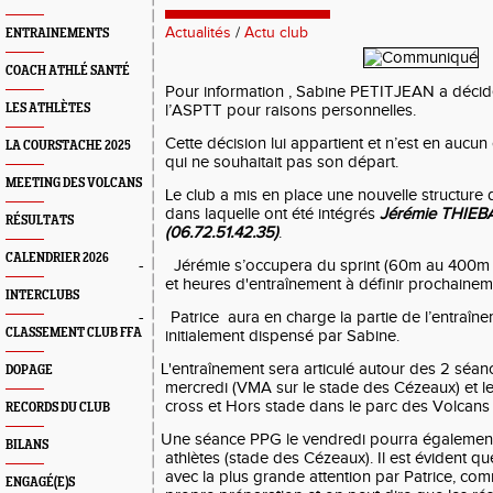
Actualités
/
Actu club
ENTRAINEMENTS
COACH ATHLÉ SANTÉ
Pour information ,
Sabine PETITJEAN a décidé 
LES ATHLÈTES
l’ASPTT pour raisons personnelles.
Cette décision lui appartient et n’est en aucu
LA COURSTACHE 2025
qui ne souhaitait pas son départ.
MEETING DES VOLCANS
Le club a mis en place une nouvelle structure 
dans laquelle ont été intégrés
Jérémie
THIE
RÉSULTATS
(06.72.51.42.35)
.
CALENDRIER 2026
-
Jérémie s’occupera du sprint (60m au 400m et
et heures d'entraînement à définir prochainem
INTERCLUBS
-
Patrice aura en charge la partie de l’entraî
CLASSEMENT CLUB FFA
initialement dispensé par Sabine.
L'entraînement sera articulé autour des 2 séance
DOPAGE
mercredi (VMA sur le stade des Cézeaux) et l
cross et Hors stade dans le parc des Volcans a
RECORDS DU CLUB
Une séance PPG le vendredi pourra également s
BILANS
athlètes (stade des Cézeaux). Il est évident qu
avec la plus grande attention par Patrice, comm
ENGAGÉ(E)S