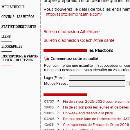
propre préparation et on peut dire que les résu
MÉDIATHÈQUE
Vous trouverez le détail de tous les entraîneme
http://aspttclermont.athle.com/
COVID19 - LES VIDÉOS
STATISTIQUES DU SITE
Bulletin d'adhésion Athlétisme
LIENS
Bulletin d'adhésion Coach Athlé santé
BIOGRAPHIES
les Réactions
INSCRIPTIONS À PARTIR
Commentez cette actualité
DU 1ER JUILLET 2026
Pour commenter une actualité il faut posséder un compt
rubrique ci-dessous pour vous identifier ou vous crée
Login (Email)
:
Mot de Passe
:
>
07/07
Fin de saison 2025-2026 pour le sprint et
>
18/06
Fin de saison pour les jeunes et de belles
>
10/06
Un week-end réservé à la piste
>
04/06
De tout pour faire de l'athlétisme de l’A
monde souriant
>
12/05
Championnats de France de 10 km 2026 
Soirées piste