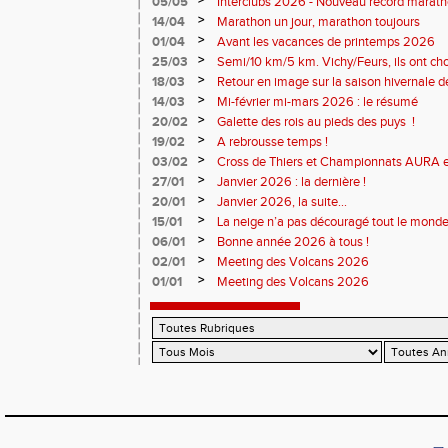
>
05/05
Interclubs 2026 - Nouveau record marat
résultats
>
14/04
Marathon un jour, marathon toujours
>
01/04
Avant les vacances de printemps 2026
>
25/03
Semi/10 km/5 km. Vichy/Feurs, ils ont choi
>
18/03
Retour en image sur la saison hivernale d
>
14/03
Mi-février mi-mars 2026 : le résumé
>
20/02
Galette des rois au pieds des puys !
>
19/02
A rebrousse temps !
>
03/02
Cross de Thiers et Championnats AURA e
>
27/01
Janvier 2026 : la dernière !
>
20/01
Janvier 2026, la suite...
>
15/01
La neige n’a pas découragé tout le monde
>
06/01
Bonne année 2026 à tous !
>
02/01
Meeting des Volcans 2026
>
01/01
Meeting des Volcans 2026