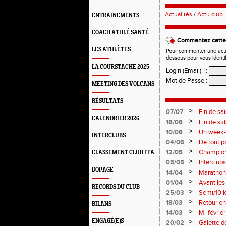
Actualités
/
Actu club
ENTRAINEMENTS
COACH ATHLÉ SANTÉ
Commentez cette 
LES ATHLÈTES
Pour commenter une actual
dessous pour vous identi
LA COURSTACHE 2025
Login (Email)
:
Mot de Passe
:
MEETING DES VOLCANS
RÉSULTATS
>
07/07
Fin de sa
CALENDRIER 2026
>
18/06
Fin de sa
>
10/06
Un week-e
INTERCLUBS
>
04/06
De tout p
monde so
>
12/05
Champion
CLASSEMENT CLUB FFA
Soirées p
>
05/05
Interclub
DOPAGE
résultats
>
14/04
Marathon 
>
01/04
Avant le
RECORDS DU CLUB
>
25/03
Semi/10 k
>
18/03
Retour en
BILANS
>
14/03
Mi-févrie
ENGAGÉ(E)S
>
20/02
Galette d