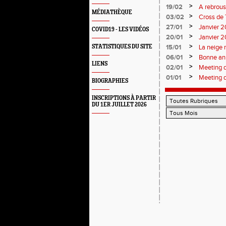
>
19/02
A rebrous
MÉDIATHÈQUE
>
03/02
Cross de 
>
27/01
Janvier 20
COVID19 - LES VIDÉOS
>
20/01
Janvier 20
>
STATISTIQUES DU SITE
15/01
La neige 
>
06/01
Bonne an
LIENS
>
02/01
Meeting 
>
01/01
Meeting 
BIOGRAPHIES
INSCRIPTIONS À PARTIR
DU 1ER JUILLET 2026