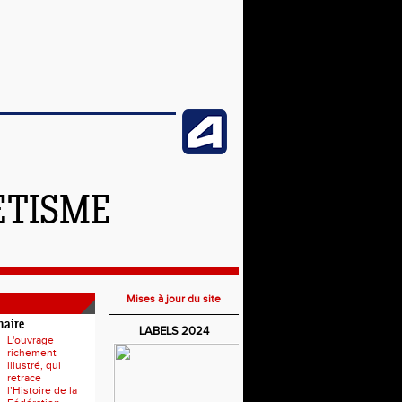
ETISME
Mises à jour du site
naire
LABELS 2024
L'ouvrage
richement
illustré, qui
retrace
l’Histoire de la