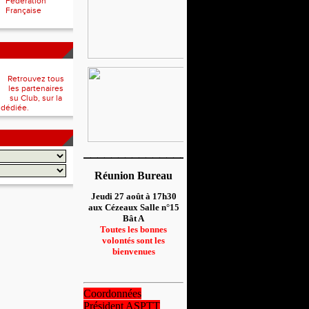
Fédération
Française
Retrouvez tous
les partenaires
su Club, sur la
 dédiée.
__________________
Réunion Bureau
Jeudi 27 août à 17h30
aux Cézeaux Salle n°15
Bât A
Toutes les bonnes
volontés sont les
bienvenues
Coordonnées
Président ASPTT