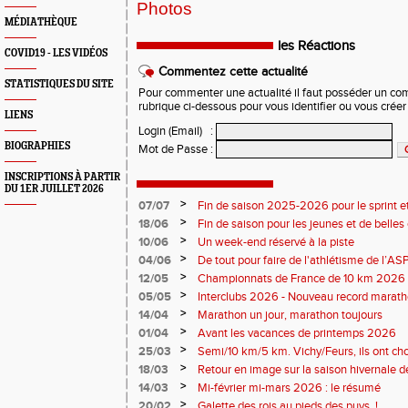
Photos
MÉDIATHÈQUE
les Réactions
COVID19 - LES VIDÉOS
Commentez cette actualité
STATISTIQUES DU SITE
Pour commenter une actualité il faut posséder un compt
rubrique ci-dessous pour vous identifier ou vous crée
LIENS
Login (Email)
:
BIOGRAPHIES
Mot de Passe
:
INSCRIPTIONS À PARTIR
DU 1ER JUILLET 2026
>
07/07
Fin de saison 2025-2026 pour le sprint et
>
18/06
Fin de saison pour les jeunes et de belles
>
10/06
Un week-end réservé à la piste
>
04/06
De tout pour faire de l'athlétisme de l’A
monde souriant
>
12/05
Championnats de France de 10 km 2026 
Soirées piste
>
05/05
Interclubs 2026 - Nouveau record marat
résultats
>
14/04
Marathon un jour, marathon toujours
>
01/04
Avant les vacances de printemps 2026
>
25/03
Semi/10 km/5 km. Vichy/Feurs, ils ont choi
>
18/03
Retour en image sur la saison hivernale d
>
14/03
Mi-février mi-mars 2026 : le résumé
>
20/02
Galette des rois au pieds des puys !