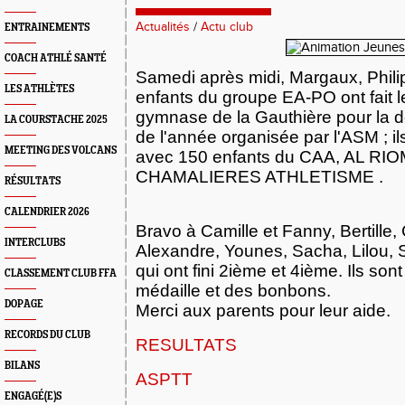
Actualités
/
Actu club
ENTRAINEMENTS
COACH ATHLÉ SANTÉ
Samedi
après midi, Margaux, Philip
LES ATHLÈTES
enfants du groupe EA-PO ont fait 
gymnase de la Gauthière pour la d
LA COURSTACHE 2025
de l'année organisée par l'ASM ; il
MEETING DES VOLCANS
avec 150 enfants du CAA, AL RIO
CHAMALIERES ATHLETISME .
RÉSULTATS
CALENDRIER 2026
Bravo à Camille et Fanny, Bertille,
INTERCLUBS
Alexandre, Younes, Sacha, Lilou, 
qui ont fini 2ième et 4ième. Ils son
CLASSEMENT CLUB FFA
médaille et des bonbons.
DOPAGE
Merci aux parents pour leur aide.
RECORDS DU CLUB
RESULTATS
BILANS
ASPTT
ENGAGÉ(E)S