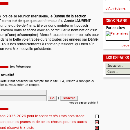
d'Athlétisme.
lors de sa réunion mensuelle, le
Bureau
de la section
T
complété de quelques adhérents a élu
Annie LAURENT
GROS PLANS
r une durée de 4 ans. Elle va donc maintenant pouvoir
Partenaires
 l'aidera dans sa tâche avec en particulier la nomination d'un
'un (d'une) trésorier(ière). Merci à tous de rester mobilisés pour
dans la belle voie tracée durant toutes ces années par
Daniel
 Tous nos remerciements à l'ancien président, qui bien sûr
page
bon vent à la nouvelle présidente.
LES ESPACES
les Réactions
actualité
ité il faut posséder un compte sur le site FFA, utilisez la rubrique ci-
fier ou vous créer un compte.
|
mot de passe oublié ?
ison 2025-2026 pour le sprint et résultats hors stade
ison pour les jeunes et de belles choses pour les autres
nd réservé à la piste