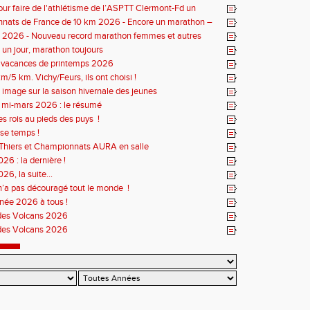
our faire de l'athlétisme de l’ASPTT Clermont-Fd un
uriant
nats de France de 10 km 2026 - Encore un marathon –
iste
s 2026 - Nouveau record marathon femmes et autres
un jour, marathon toujours
s vacances de printemps 2026
m/5 km. Vichy/Feurs, ils ont choisi !
 image sur la saison hivernale des jeunes
r mi-mars 2026 : le résumé
es rois au pieds des puys !
se temps !
Thiers et Championnats AURA en salle
26 : la dernière !
26, la suite...
n’a pas découragé tout le monde !
née 2026 à tous !
des Volcans 2026
des Volcans 2026