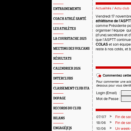
Actualités
/
Actu club
ENTRAINEMENTS
Vendredi 17 novembre 
COACH ATHLÉ SANTÉ
athlétisme de l'ASPT
comme Présidente pou
LES ATHLÈTES
organiser l'équipe qui
(d'une) secrétaire et d
LA COURSTACHE 2025
que l'ASPTT continue 
COLAS
et son équipe.
MEETING DES VOLCANS
reste à nos cotés, et 
RÉSULTATS
CALENDRIER 2026
Commentez cette 
INTERCLUBS
Pour commenter une actual
dessous pour vous identi
CLASSEMENT CLUB FFA
Login (Email)
:
DOPAGE
Mot de Passe
:
RECORDS DU CLUB
>
07/07
Fin de sa
BILANS
>
18/06
Fin de sa
>
ENGAGÉ(E)S
10/06
Un week-e