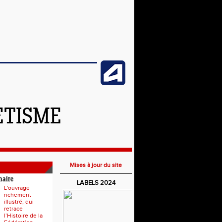
ETISME
Mises à jour du site
naire
LABELS 2024
L'ouvrage
richement
illustré, qui
retrace
l’Histoire de la