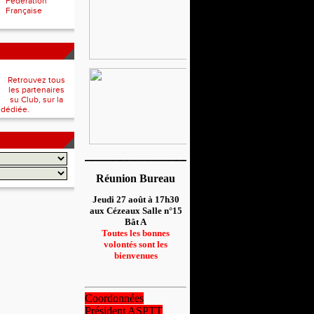
Fédération
Française
Retrouvez tous
les partenaires
su Club, sur la
 dédiée.
__________________
Réunion Bureau
Jeudi 27 août à 17h30
aux Cézeaux Salle n°15
Bât A
Toutes les bonnes
volontés sont les
bienvenues
Coordonnées
Président ASPTT