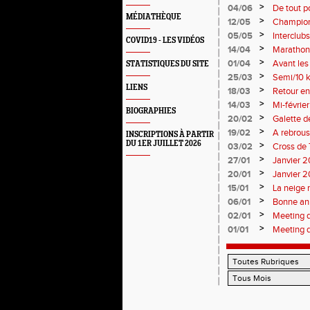
>
04/06
De tout p
MÉDIATHÈQUE
monde so
>
12/05
Champion
Soirées p
>
05/05
Interclub
COVID19 - LES VIDÉOS
résultats
>
14/04
Marathon 
>
01/04
Avant le
STATISTIQUES DU SITE
>
25/03
Semi/10 k
LIENS
>
18/03
Retour en
>
14/03
Mi-févrie
BIOGRAPHIES
>
20/02
Galette d
>
19/02
A rebrous
INSCRIPTIONS À PARTIR
DU 1ER JUILLET 2026
>
03/02
Cross de 
>
27/01
Janvier 20
>
20/01
Janvier 20
>
15/01
La neige 
>
06/01
Bonne an
>
02/01
Meeting 
>
01/01
Meeting 