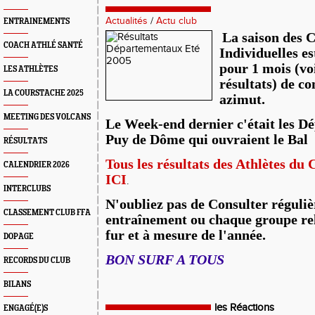
Actualités
/
Actu club
ENTRAINEMENTS
La saison des 
COACH ATHLÉ SANTÉ
Individuelles es
pour 1 mois (voi
LES ATHLÈTES
résultats) de co
LA COURSTACHE 2025
azimut.
MEETING DES VOLCANS
Le Week-end dernier c'était les 
Puy de Dôme qui ouvraient le Bal
RÉSULTATS
Tous les résultats des Athlètes du
CALENDRIER 2026
ICI
.
INTERCLUBS
N'oubliez pas de Consulter réguli
CLASSEMENT CLUB FFA
entraînement ou chaque groupe rel
fur et à mesure de l'année.
DOPAGE
BON SURF A TOUS
RECORDS DU CLUB
BILANS
les Réactions
ENGAGÉ(E)S