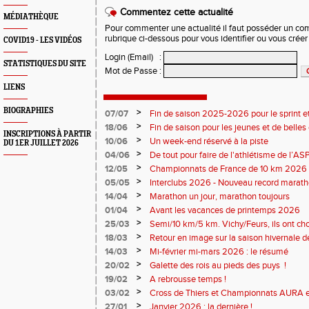
Commentez cette actualité
MÉDIATHÈQUE
Pour commenter une actualité il faut posséder un compt
rubrique ci-dessous pour vous identifier ou vous crée
COVID19 - LES VIDÉOS
Login (Email)
:
STATISTIQUES DU SITE
Mot de Passe
:
LIENS
BIOGRAPHIES
>
07/07
Fin de saison 2025-2026 pour le sprint et
>
18/06
Fin de saison pour les jeunes et de belles
INSCRIPTIONS À PARTIR
>
10/06
Un week-end réservé à la piste
DU 1ER JUILLET 2026
>
04/06
De tout pour faire de l'athlétisme de l’A
monde souriant
>
12/05
Championnats de France de 10 km 2026 
Soirées piste
>
05/05
Interclubs 2026 - Nouveau record marat
résultats
>
14/04
Marathon un jour, marathon toujours
>
01/04
Avant les vacances de printemps 2026
>
25/03
Semi/10 km/5 km. Vichy/Feurs, ils ont choi
>
18/03
Retour en image sur la saison hivernale d
>
14/03
Mi-février mi-mars 2026 : le résumé
>
20/02
Galette des rois au pieds des puys !
>
19/02
A rebrousse temps !
>
03/02
Cross de Thiers et Championnats AURA e
>
27/01
Janvier 2026 : la dernière !