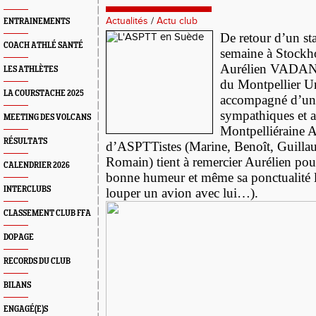
Actualités
/
Actu club
ENTRAINEMENTS
De retour d’un st
COACH ATHLÉ SANTÉ
semaine à Stockh
Aurélien VADANT
LES ATHLÈTES
du Montpellier Un
LA COURSTACHE 2025
accompagné d’un 
sympathiques et a
MEETING DES VOLCANS
Montpelliéraine A
RÉSULTATS
d’ASPTTistes (Marine, Benoît, Guillau
Romain) tient à remercier Aurélien pour
CALENDRIER 2026
bonne humeur et même sa ponctualité lé
INTERCLUBS
louper un avion avec lui…).
CLASSEMENT CLUB FFA
DOPAGE
RECORDS DU CLUB
BILANS
ENGAGÉ(E)S