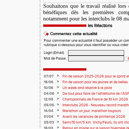
Souhaitons que le travail réalisé lors
bénéfiques dès les premières compé
notamment pour les interclubs le 08 
les Réactions
Commentez cette actualité
Pour commenter une actualité il faut posséder un compt
rubrique ci-dessous pour vous identifier ou vous crée
Login (Email)
:
Mot de Passe
:
>
07/07
Fin de saison 2025-2026 pour le sprint et
>
18/06
Fin de saison pour les jeunes et de belles
>
10/06
Un week-end réservé à la piste
>
04/06
De tout pour faire de l'athlétisme de l’A
monde souriant
>
12/05
Championnats de France de 10 km 2026 
Soirées piste
>
05/05
Interclubs 2026 - Nouveau record marat
résultats
>
14/04
Marathon un jour, marathon toujours
>
01/04
Avant les vacances de printemps 2026
>
25/03
Semi/10 km/5 km. Vichy/Feurs, ils ont choi
>
18/03
Retour en image sur la saison hivernale d