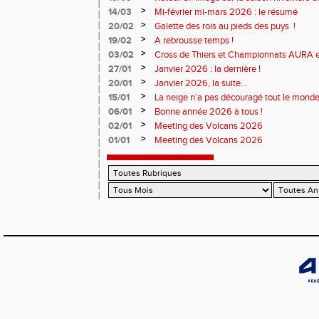
>
14/03
Mi-février mi-mars 2026 : le résumé
>
20/02
Galette des rois au pieds des puys !
>
19/02
A rebrousse temps !
>
03/02
Cross de Thiers et Championnats AURA e
>
27/01
Janvier 2026 : la dernière !
>
20/01
Janvier 2026, la suite...
>
15/01
La neige n’a pas découragé tout le monde
>
06/01
Bonne année 2026 à tous !
>
02/01
Meeting des Volcans 2026
>
01/01
Meeting des Volcans 2026