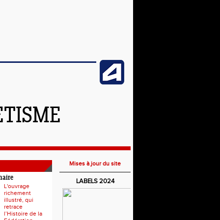
ETISME
Mises à jour du site
naire
LABELS 2024
L'ouvrage
richement
illustré, qui
retrace
l’Histoire de la