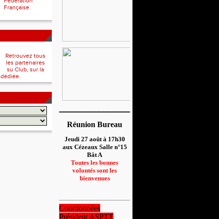
Fédération
Française
Retrouvez tous
les partenaires
su Club, sur la
 dédiée.
__________________
Réunion Bureau
Jeudi 27 août à 17h30
aux Cézeaux Salle n°15
Bât A
Toutes les bonnes
volontés sont les
bienvenues
Coordonnées
Président ASPTT