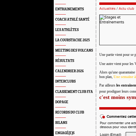
Actualités
/
Actu club
ENTRAINEMENTS
COACH ATHLÉ SANTÉ
LES ATHLÈTES
LA COURSTACHE 2025
MEETING DES VOLCANS
Une partie vient pour se
RÉSULTATS
Une autre vient pour les 
CALENDRIER 2026
Alors qu'une quarantaine
bon plan,
Une semaine 
INTERCLUBS
Par ailleurs
les entraîne
pour prodiguer leurs conse
CLASSEMENT CLUB FFA
c'est moins s
DOPAGE
RECORDS DU CLUB
Commentez cette 
BILANS
Pour commenter une actual
dessous pour vous identi
ENGAGÉ(E)S
Login (Email)
: