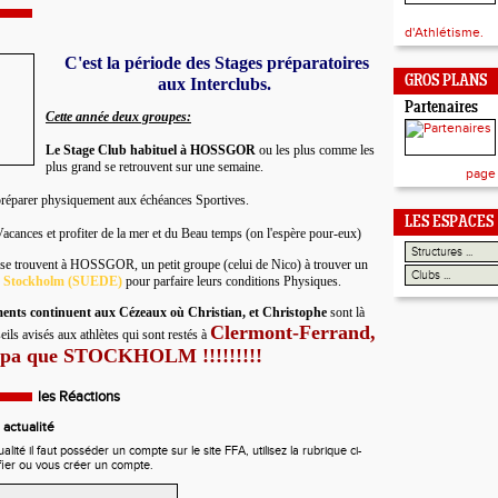
d'Athlétisme.
C'est la période des Stages préparatoires
GROS PLANS
aux Interclubs.
Partenaires
Cette année deux groupes:
Le Stage Club habituel à HOSSGOR
ou les plus comme les
plus grand se retrouvent sur une semaine.
page
 préparer physiquement aux échéances Sportives.
LES ESPACES
Vacances et profiter de la mer et du Beau temps (on l'espère pour-eux)
 se trouvent à HOSSGOR, un petit groupe (celui de Nico) à trouver un
à Stockholm (SUEDE)
pour parfaire leurs conditions Physiques.
ments continuent aux Cézeaux où Christian, et Christophe
sont là
Clermont-Ferrand,
ils avisés aux athlètes qui sont restés à
ympa que STOCKHOLM !!!!!!!!!
les Réactions
actualité
ité il faut posséder un compte sur le site FFA, utilisez la rubrique ci-
fier ou vous créer un compte.