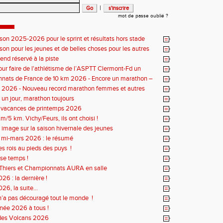
|
mot de passe oublié ?
ison 2025-2026 pour le sprint et résultats hors stade
ison pour les jeunes et de belles choses pour les autres
nd réservé à la piste
our faire de l'athlétisme de l’ASPTT Clermont-Fd un
uriant
nats de France de 10 km 2026 - Encore un marathon –
iste
s 2026 - Nouveau record marathon femmes et autres
un jour, marathon toujours
s vacances de printemps 2026
m/5 km. Vichy/Feurs, ils ont choisi !
 image sur la saison hivernale des jeunes
r mi-mars 2026 : le résumé
es rois au pieds des puys !
se temps !
Thiers et Championnats AURA en salle
26 : la dernière !
26, la suite...
n’a pas découragé tout le monde !
née 2026 à tous !
des Volcans 2026