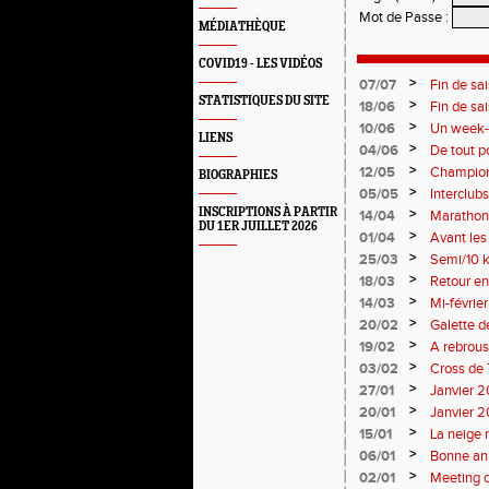
Mot de Passe
:
MÉDIATHÈQUE
COVID19 - LES VIDÉOS
>
07/07
Fin de sa
STATISTIQUES DU SITE
>
18/06
Fin de sa
>
10/06
Un week-e
LIENS
>
04/06
De tout p
monde so
>
12/05
Champion
BIOGRAPHIES
Soirées p
>
05/05
Interclub
résultats
INSCRIPTIONS À PARTIR
>
14/04
Marathon 
DU 1ER JUILLET 2026
>
01/04
Avant le
>
25/03
Semi/10 k
>
18/03
Retour en
>
14/03
Mi-févrie
>
20/02
Galette d
>
19/02
A rebrous
>
03/02
Cross de 
>
27/01
Janvier 20
>
20/01
Janvier 20
>
15/01
La neige 
>
06/01
Bonne an
>
02/01
Meeting 