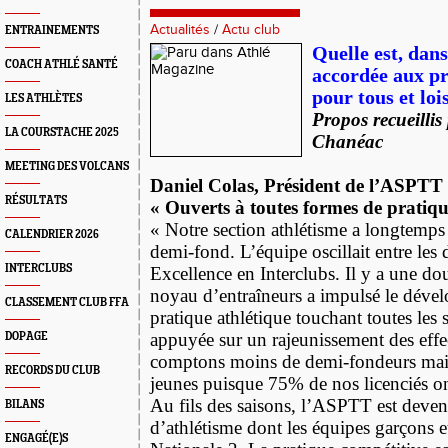
Actualités
/
Actu club
ENTRAINEMENTS
Quelle est, dans
COACH ATHLÉ SANTÉ
accordée aux pr
pour tous et lois
LES ATHLÈTES
Propos recueillis
LA COURSTACHE 2025
Chanéac
MEETING DES VOLCANS
Daniel Colas, Président de l’ASPTT
RÉSULTATS
« Ouverts à toutes formes de pratiqu
« Notre section athlétisme a longtemp
CALENDRIER 2026
demi-fond. L’équipe oscillait entre les
INTERCLUBS
Excellence en Interclubs. Il y a une do
noyau d’entraîneurs a impulsé le dév
CLASSEMENT CLUB FFA
pratique athlétique touchant toutes les s
appuyée sur un rajeunissement des effe
DOPAGE
comptons moins de demi-fondeurs mai
RECORDS DU CLUB
jeunes puisque 75% de nos licenciés o
Au fils des saisons, l’ASPTT est deven
BILANS
d’athlétisme dont les équipes garçons et
ENGAGÉ(E)S