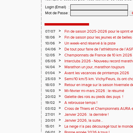
Login (Email)
:
Mot de Passe
:
>
07/07
Fin de saison 2025-2026 pour le sprint et
>
18/06
Fin de saison pour les jeunes et de belles
>
10/06
Un week-end réservé à la piste
>
04/06
De tout pour faire de l'athlétisme de l’A
monde souriant
>
12/05
Championnats de France de 10 km 2026 
Soirées piste
>
05/05
Interclubs 2026 - Nouveau record marat
résultats
>
14/04
Marathon un jour, marathon toujours
>
01/04
Avant les vacances de printemps 2026
>
25/03
Semi/10 km/5 km. Vichy/Feurs, ils ont choi
>
18/03
Retour en image sur la saison hivernale d
>
14/03
Mi-février mi-mars 2026 : le résumé
>
20/02
Galette des rois au pieds des puys !
>
19/02
A rebrousse temps !
>
03/02
Cross de Thiers et Championnats AURA e
>
27/01
Janvier 2026 : la dernière !
>
20/01
Janvier 2026, la suite...
>
15/01
La neige n’a pas découragé tout le monde
>
06/01
Bonne année 2026 à tous !